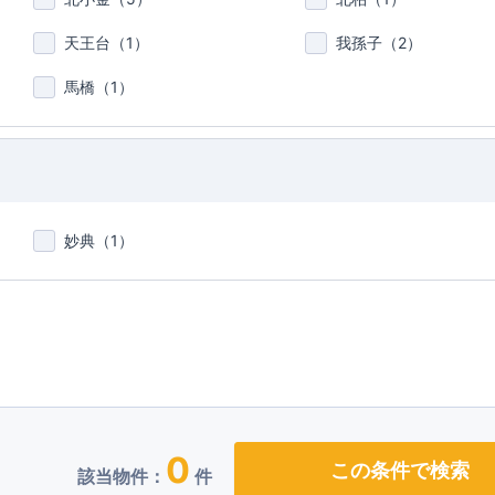
天王台（
1
）
我孫子（
2
）
馬橋（
1
）
妙典（
1
）
0
この条件で検索
該当物件：
件