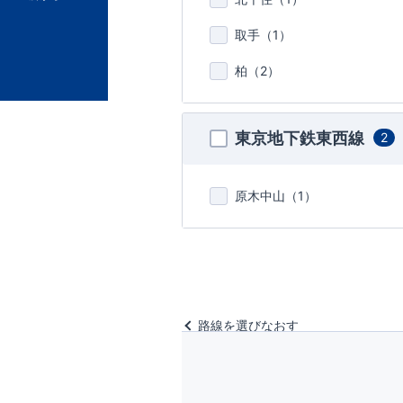
取手（
1
）
柏（
2
）
東京地下鉄東西線
2
原木中山（
1
）
路線を選びなおす