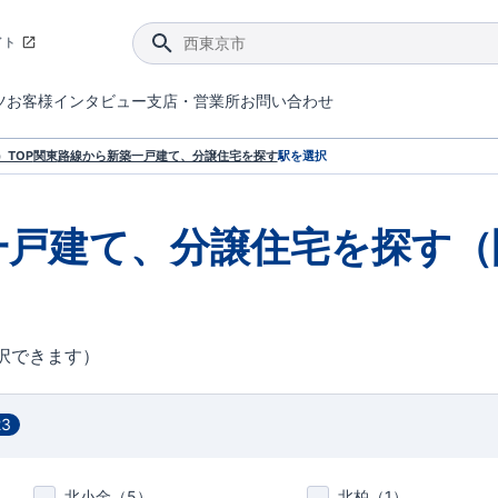
イト
ツ
お客様インタビュー
支店・営業所
お問い合わせ
てダメージを抑える制震技術。
4分野6項目で最高等級を取得！
ブルーミングガーデンは選ばれています。
件があったら行ってみよう！
ブルーミングガーデンは全棟で断熱等性能等級の「5」以上を標準取得しています。
東栄住宅では、地盤に特化した造成部門を社内に設置しお客様が安心して暮らせる土地をご提供するために、様々な取り組みを行っています。
声を大きくしてお伝えすることではないけど、実際に住んでみるとわかってくる。ブルーミングガーデンがこだわる「暮らしやすさ」を少しだけご紹介。
住宅にまつわるコラム。エリアから、キーワードから検索ができます。
室内空間を快適に保つ断熱性能
｢良い家を作って、きちんと手入れをして、長く大切に使う｣ことを目的とした、国が定めた7つの技術基準をクリ
ここまでやって低価格。コストパフォー
東栄住宅の特徴のひとつが自社一貫体制。土地の仕入れからお客様のご入居まで、東栄住宅のスタッフが携わっています。
東栄住宅の『分譲住宅』、『注文住宅』をご紹介いただくことでご紹介者様・ご成約いただいたお客様双方に特典をお贈りします。
TOP
関東
路線から新築一戸建て、分譲住宅を探す
駅を選択
一戸建て、分譲住宅を探す（
択できます）
23
北小金（
5
）
北柏（
1
）