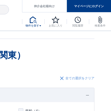
仲介会社様向け
マイページにログイン
物件を探す
お気に入り
閲覧履歴
検索条件
アした認定住宅です。
マンスには自信があります。
デザインテイストごとにサブブランドを開設し、意匠性の高い住宅を、よりわかりやすく、手の届きやすい形でご提案していきます。
東栄住宅では、お引渡し後最大10回の無料定期点検と最大60年間の品質保証を実施しています。
当サイトについて、ブルーミングガーデンシリーズに関して、東栄ホームサービス株式会社について。
デザインで、分譲住宅を変えていく。
関東）
全ての選択をクリア
南柏（
4
）