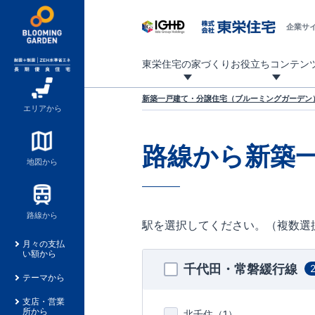
企業サ
東栄住宅の家づくり
お役立ちコンテン
地震に強い東栄住宅！ブルーミングガーデンは全棟住宅性能評価最高等級を取得！
「暮らしを豊かに」「帰ってきたくなる家」「お家時間を充実させたい」その想いから自社の設計士がお客様のニーズを反映した住み心地の良い新たな仕様を定期的にお届けしていきます。
設計から完成まで、国が定めた第三者機関が住宅性能を評価します
不動産（新築一戸建て・土地・条件付売地）購入は、各種手続きや見慣れない言葉などがたくさんあります。そんな不安もスッキリ解消！
東栄住宅に関する大切なキーワードの意味を一覧から見ることができます。
自社設計士考案の新仕様プロジェクト始動！
揺れに耐えるだけではなく、揺れ自体を低減し
ブルーミングガーデンは全棟住宅性能表示制度
家づくりのプロである業者さん、内情を知り尽くした東栄住宅の社員にも
現地見学するとメリットいっぱい！気になる物
家づくりのプロにも選ばれています
もっと暮らし快適プロジェクト
新築一戸建て・分譲住宅（ブルーミングガーデン）
エリアから
路線から新築
地図から
路線から
駅を選択してください。（複数選
月々の支払
い額から
千代田・常磐緩行線
テーマから
支店・営業
所から
北千住（
1
）