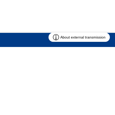
お問い合わせ
求む!! 建売用地
仲介会社様専用ページ