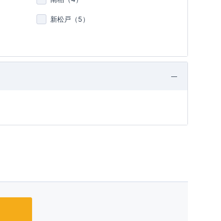
新松戸（
5
）