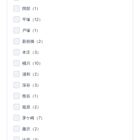
岡部（
1
）
平塚（
12
）
戸塚（
1
）
新前橋（
2
）
本庄（
3
）
桶川（
10
）
浦和（
2
）
深谷（
3
）
熊谷（
1
）
籠原（
2
）
茅ケ崎（
7
）
藤沢（
2
）
辻堂（
3
）