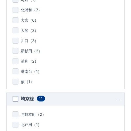
北浦和（
7
）
大宮（
6
）
大船（
3
）
川口（
3
）
新杉田（
2
）
浦和（
2
）
港南台（
1
）
蕨（
1
）
埼京線
11
与野本町（
2
）
北戸田（
1
）