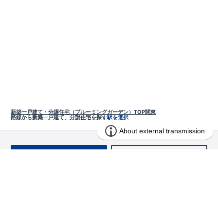
新築一戸建て・分譲住宅（ブルーミングガーデン）TOP
関東
路線から新築一戸建て、分譲住宅を探す
駅を選択
お問い合わせ
求む!! 建売用地
物件を探す
エリアから探す