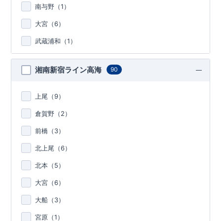
南与野（
1
）
大宮（
6
）
武蔵浦和（
1
）
湘南新宿ライン高海
90
上尾（
9
）
倉賀野（
2
）
前橋（
3
）
北上尾（
6
）
北本（
5
）
大宮（
6
）
大船（
3
）
宮原（
1
）