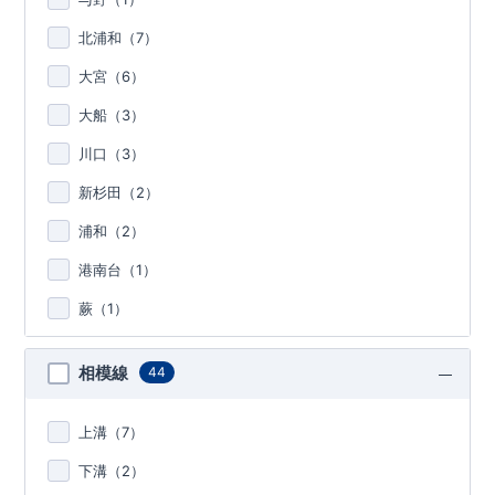
北浦和（
7
）
大宮（
6
）
大船（
3
）
川口（
3
）
新杉田（
2
）
浦和（
2
）
港南台（
1
）
蕨（
1
）
相模線
44
上溝（
7
）
下溝（
2
）