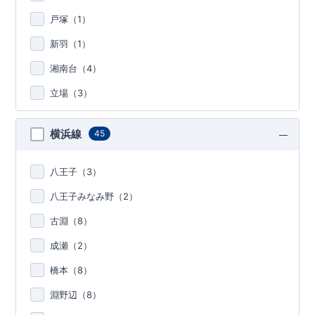
戸塚（
1
）
新羽（
1
）
湘南台（
4
）
立場（
3
）
横浜線
45
八王子（
3
）
八王子みなみ野（
2
）
古淵（
8
）
成瀬（
2
）
橋本（
8
）
淵野辺（
8
）