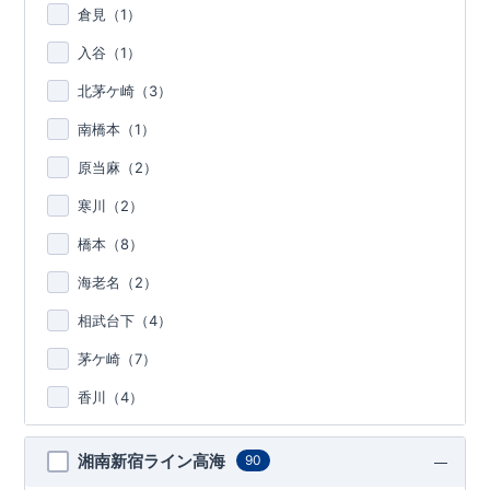
倉見（
1
）
入谷（
1
）
北茅ケ崎（
3
）
南橋本（
1
）
原当麻（
2
）
寒川（
2
）
橋本（
8
）
海老名（
2
）
相武台下（
4
）
茅ケ崎（
7
）
香川（
4
）
湘南新宿ライン高海
90