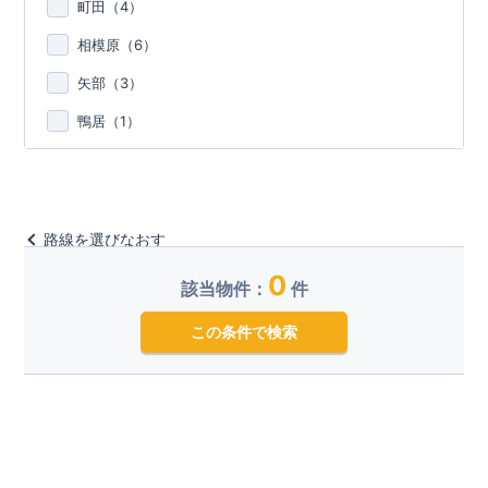
町田（
4
）
相模原（
6
）
矢部（
3
）
鴨居（
1
）
路線を選びなおす
0
該当物件：
件
この条件で検索