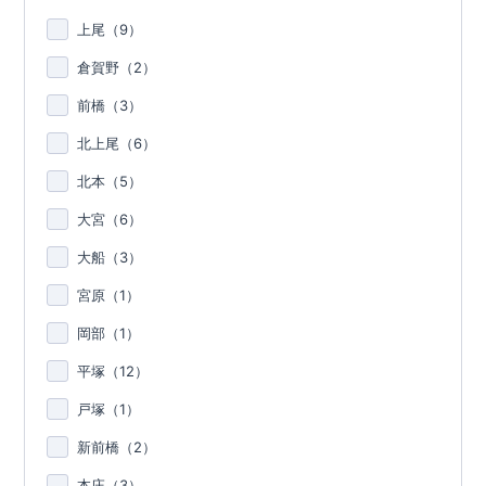
上尾（
9
）
倉賀野（
2
）
前橋（
3
）
北上尾（
6
）
北本（
5
）
大宮（
6
）
大船（
3
）
宮原（
1
）
岡部（
1
）
平塚（
12
）
戸塚（
1
）
新前橋（
2
）
本庄（
3
）