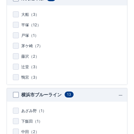
大船（
3
）
平塚（
12
）
戸塚（
1
）
茅ケ崎（
7
）
藤沢（
2
）
辻堂（
3
）
鴨宮（
3
）
横浜市ブルーライン
13
あざみ野（
1
）
下飯田（
1
）
中田（
2
）