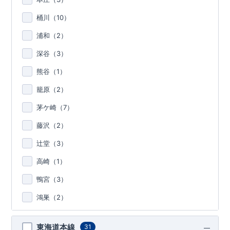
桶川（
10
）
浦和（
2
）
深谷（
3
）
熊谷（
1
）
籠原（
2
）
茅ケ崎（
7
）
藤沢（
2
）
辻堂（
3
）
高崎（
1
）
鴨宮（
3
）
鴻巣（
2
）
東海道本線
31