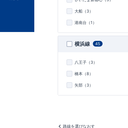
大船（
3
）
港南台（
1
）
横浜線
45
八王子（
3
）
橋本（
8
）
矢部（
3
）
路線を選びなおす