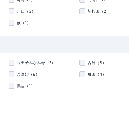
川口（
3
）
新杉田（
2
）
蕨（
1
）
八王子みなみ野（
2
）
古淵（
8
）
淵野辺（
8
）
町田（
4
）
鴨居（
1
）