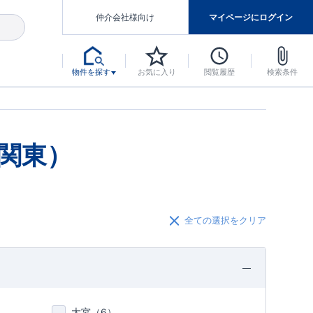
仲介会社様向け
マイページにログイン
物件を探す
お気に入り
閲覧履歴
検索条件
アした認定住宅です。
マンスには自信があります。
デザインテイストごとにサブブランドを開設し、意匠性の高い住宅を、よりわかりやすく、手の届きやすい形でご提案していきます。
東栄住宅では、お引渡し後最大10回の無料定期点検と最大60年間の品質保証を実施しています。
当サイトについて、ブルーミングガーデンシリーズに関して、東栄ホームサービス株式会社について。
デザインで、分譲住宅を変えていく。
関東）
全ての選択をクリア
大宮（
6
）