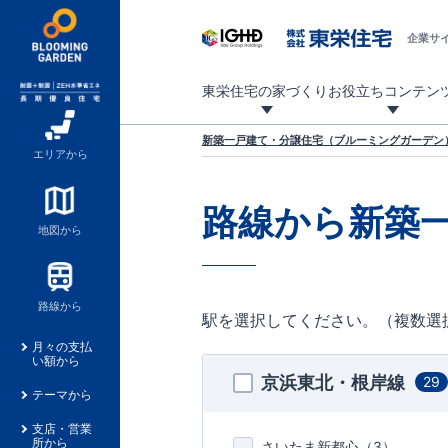
企業サ
東栄住宅の家づくり
お役立ちコンテン
地震に強い東栄住宅！ブルーミングガーデンは全棟住宅性能評価最高等級を取得！
「暮らしを豊かに」「帰ってきたくなる家」「お家時間を充実させたい」その想いから自社の設計士がお客様のニーズを反映した住み心地の良い新たな仕様を定期的にお届けしていきます。
設計から完成まで、国が定めた第三者機関が住宅性能を評価します
不動産（新築一戸建て・土地・条件付売地）購入は、各種手続きや見慣れない言葉などがたくさんあります。そんな不安もスッキリ解消！
東栄住宅に関する大切なキーワードの意味を一覧から見ることができます。
自社設計士考案の新仕様プロジェクト始動！
揺れに耐えるだけではなく、揺れ自体を低減し
ブルーミングガーデンは全棟住宅性能表示制度
家づくりのプロである業者さん、内情を知り尽くした東栄住宅の社員にも
現地見学するとメリットいっぱい！気になる物
家づくりのプロにも選ばれています
もっと暮らし快適プロジェクト
新築一戸建て・分譲住宅（ブルーミングガーデン）
エリアから
路線から新築
地図から
路線から
駅を選択してください。（複数選
月々の支払
い額から
京浜東北・根岸線
29
テーマから
支店・営業
所から
さいたま新都心（
3
）