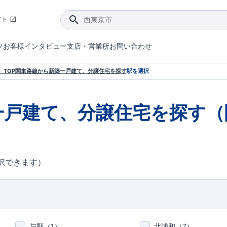
イト
ツ
お客様インタビュー
支店・営業所
お問い合わせ
てダメージを抑える制震技術。
4分野6項目で最高等級を取得！
ブルーミングガーデンは選ばれています。
件があったら行ってみよう！
ブルーミングガーデンは全棟で断熱等性能等級の「5」以上を標準取得しています。
東栄住宅では、地盤に特化した造成部門を社内に設置しお客様が安心して暮らせる土地をご提供するために、様々な取り組みを行っています。
声を大きくしてお伝えすることではないけど、実際に住んでみるとわかってくる。ブルーミングガーデンがこだわる「暮らしやすさ」を少しだけご紹介。
住宅にまつわるコラム。エリアから、キーワードから検索ができます。
室内空間を快適に保つ断熱性能
｢良い家を作って、きちんと手入れをして、長く大切に使う｣ことを目的とした、国が定めた7つの技術基準をクリ
ここまでやって低価格。コストパフォー
東栄住宅の特徴のひとつが自社一貫体制。土地の仕入れからお客様のご入居まで、東栄住宅のスタッフが携わっています。
東栄住宅の『分譲住宅』、『注文住宅』をご紹介いただくことでご紹介者様・ご成約いただいたお客様双方に特典をお贈りします。
TOP
関東
路線から新築一戸建て、分譲住宅を探す
駅を選択
一戸建て、分譲住宅を探す（
択できます）
与野（
1
）
北浦和（
7
）