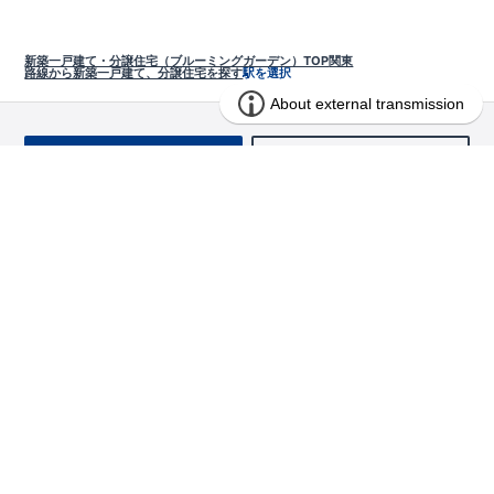
新築一戸建て・分譲住宅（ブルーミングガーデン）TOP
関東
路線から新築一戸建て、分譲住宅を探す
駅を選択
お問い合わせ
求む!! 建売用地
物件を探す
エリアから探す
東栄の家づくり
北海道・東北
長期優良住宅
お役立ちコンテンツ
北海道
宮城県
福島県
住宅性能評価書
関東
ご契約までの道のり
お客様インタビュー
茨城県
栃木県
群馬県
埼玉県
ブルーミングガーデンは地震につよい<地盤編>
現地見学ガイド
千葉県
東京都
神奈川県
支店・営業所
ブルーミングガーデンは地震につよい<建物編>
住宅にまつわるコラム