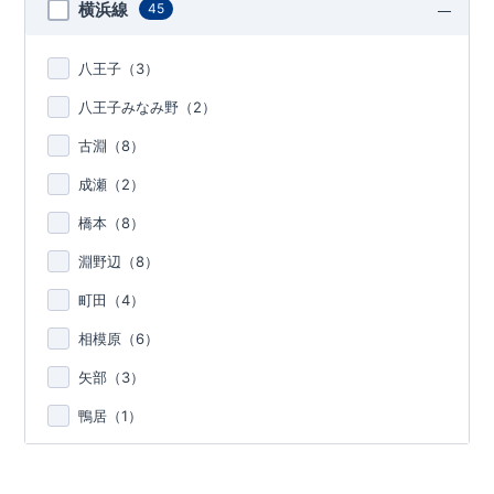
横浜線
45
八王子（
3
）
八王子みなみ野（
2
）
古淵（
8
）
成瀬（
2
）
橋本（
8
）
淵野辺（
8
）
町田（
4
）
相模原（
6
）
矢部（
3
）
鴨居（
1
）