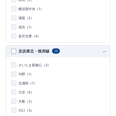
横須賀中央（
1
）
浦賀（
2
）
追浜（
1
）
金沢文庫（
4
）
京浜東北・根岸線
29
さいたま新都心（
3
）
与野（
1
）
北浦和（
7
）
大宮（
6
）
大船（
3
）
川口（
3
）