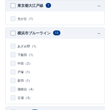
東京都大江戸線
1
光が丘（
1
）
横浜市ブルーライン
13
あざみ野（
1
）
下飯田（
1
）
中田（
2
）
戸塚（
1
）
新羽（
1
）
湘南台（
4
）
立場（
3
）