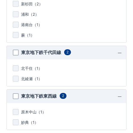
新杉田（
2
）
浦和（
2
）
港南台（
1
）
蕨（
1
）
東京地下鉄千代田線
2
北千住（
1
）
北綾瀬（
1
）
東京地下鉄東西線
2
原木中山（
1
）
妙典（
1
）