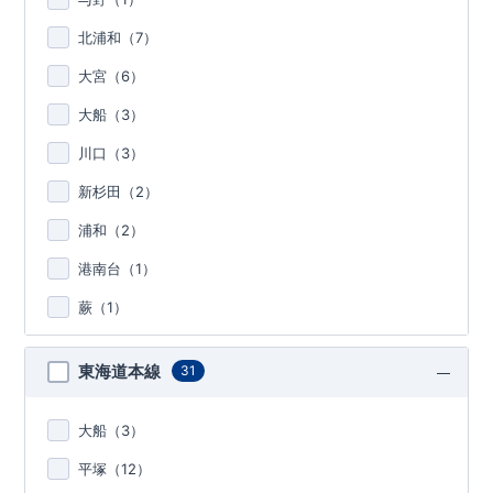
北浦和（
7
）
大宮（
6
）
大船（
3
）
川口（
3
）
新杉田（
2
）
浦和（
2
）
港南台（
1
）
蕨（
1
）
東海道本線
31
大船（
3
）
平塚（
12
）