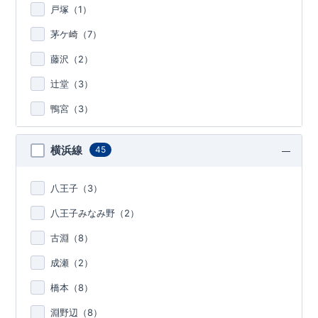
戸塚（
1
）
茅ケ崎（
7
）
藤沢（
2
）
辻堂（
3
）
鴨宮（
3
）
横浜線
45
八王子（
3
）
八王子みなみ野（
2
）
古淵（
8
）
成瀬（
2
）
橋本（
8
）
淵野辺（
8
）