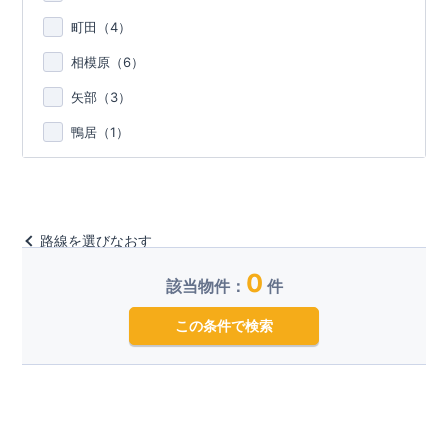
町田（
4
）
相模原（
6
）
矢部（
3
）
鴨居（
1
）
路線を選びなおす
0
該当物件：
件
この条件で検索