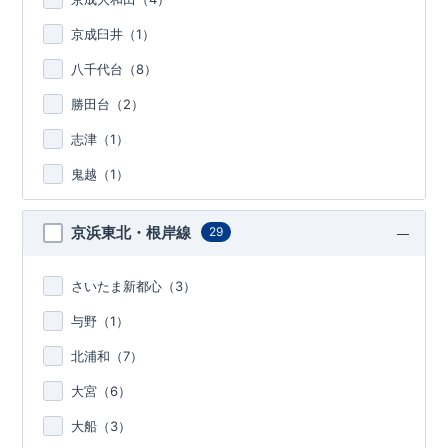
京成臼井（
1
）
八千代台（
8
）
勝田台（
2
）
志津（
1
）
鬼越（
1
）
京浜東北・根岸線
29
さいたま新都心（
3
）
与野（
1
）
北浦和（
7
）
大宮（
6
）
大船（
3
）