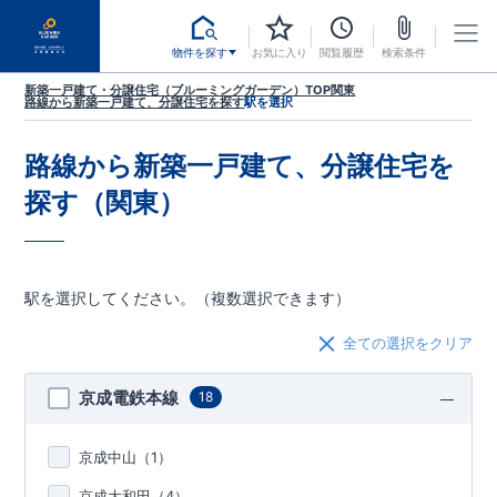
物件を探す
お気に入り
閲覧履歴
検索条件
新築一戸建て・分譲住宅（ブルーミングガーデン）TOP
関東
路線から新築一戸建て、分譲住宅を探す
駅を選択
路線から新築一戸建て、分譲住宅を
探す（関東）
駅を選択してください。（複数選択できます）
全ての選択をクリア
京成電鉄本線
18
京成中山（
1
）
京成大和田（
4
）