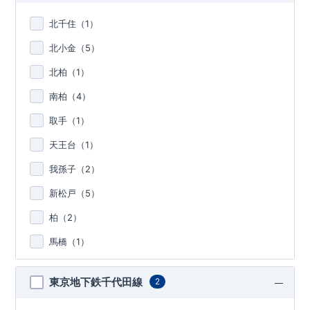
北千住（
1
）
北小金（
5
）
北柏（
1
）
南柏（
4
）
取手（
1
）
天王台（
1
）
我孫子（
2
）
新松戸（
5
）
柏（
2
）
馬橋（
1
）
東京地下鉄千代田線
2