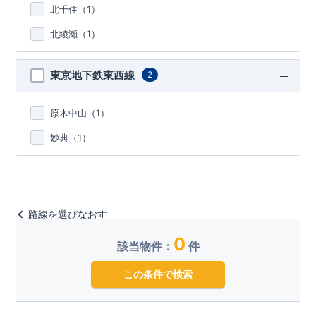
北千住（
1
）
北綾瀬（
1
）
東京地下鉄東西線
2
原木中山（
1
）
妙典（
1
）
路線を選びなおす
0
該当物件：
件
この条件で検索