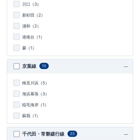
川口（
3
）
新杉田（
2
）
浦和（
2
）
港南台（
1
）
蕨（
1
）
京葉線
10
検見川浜（
5
）
海浜幕張（
3
）
稲毛海岸（
1
）
蘇我（
1
）
千代田・常磐緩行線
23