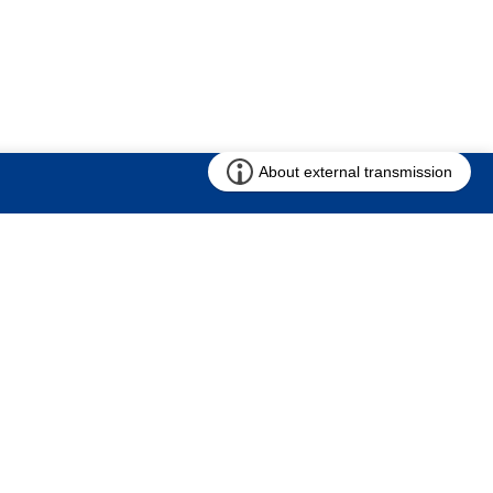
お問い合わせ
求む!! 建売用地
仲介会社様専用ページ