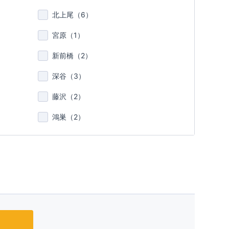
北上尾（
6
）
宮原（
1
）
新前橋（
2
）
深谷（
3
）
藤沢（
2
）
鴻巣（
2
）