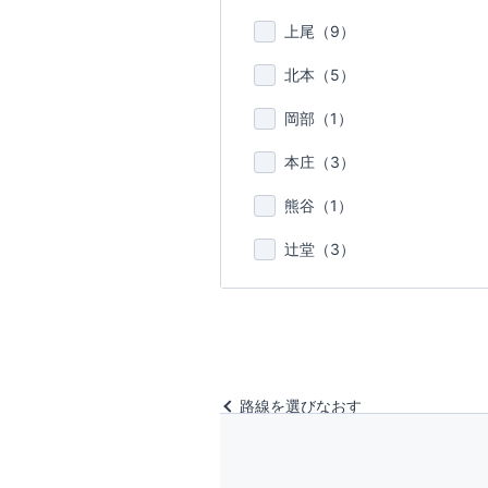
上尾（
9
）
北本（
5
）
岡部（
1
）
本庄（
3
）
熊谷（
1
）
辻堂（
3
）
路線を選びなおす