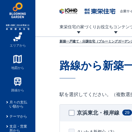
企業サ
東栄住宅の家づくり
お役立ちコンテン
地震に強い東栄住宅！ブルーミングガーデンは全棟住宅性能評価最高等級を取得！
「暮らしを豊かに」「帰ってきたくなる家」「お家時間を充実させたい」その想いから自社の設計士がお客様のニーズを反映した住み心地の良い新たな仕様を定期的にお届けしていきます。
設計から完成まで、国が定めた第三者機関が住宅性能を評価します
不動産（新築一戸建て・土地・条件付売地）購入は、各種手続きや見慣れない言葉などがたくさんあります。そんな不安もスッキリ解消！
東栄住宅に関する大切なキーワードの意味を一覧から見ることができます。
自社設計士考案の新仕様プロジェクト始動！
揺れに耐えるだけではなく、揺れ自体を低減し
ブルーミングガーデンは全棟住宅性能表示制度
家づくりのプロである業者さん、内情を知り尽くした東栄住宅の社員にも
現地見学するとメリットいっぱい！気になる物
家づくりのプロにも選ばれています
もっと暮らし快適プロジェクト
新築一戸建て・分譲住宅（ブルーミングガーデン）
エリアから
路線から新築
地図から
路線から
駅を選択してください。（複数選
月々の支払
い額から
京浜東北・根岸線
29
テーマから
支店・営業
所から
さいたま新都心（
3
）