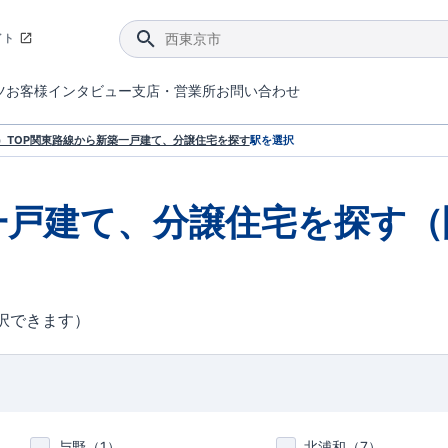
イト
ツ
お客様インタビュー
支店・営業所
お問い合わせ
てダメージを抑える制震技術。
4分野6項目で最高等級を取得！
ブルーミングガーデンは選ばれています。
件があったら行ってみよう！
ブルーミングガーデンは全棟で断熱等性能等級の「5」以上を標準取得しています。
東栄住宅では、地盤に特化した造成部門を社内に設置しお客様が安心して暮らせる土地をご提供するために、様々な取り組みを行っています。
声を大きくしてお伝えすることではないけど、実際に住んでみるとわかってくる。ブルーミングガーデンがこだわる「暮らしやすさ」を少しだけご紹介。
住宅にまつわるコラム。エリアから、キーワードから検索ができます。
室内空間を快適に保つ断熱性能
｢良い家を作って、きちんと手入れをして、長く大切に使う｣ことを目的とした、国が定めた7つの技術基準をクリ
ここまでやって低価格。コストパフォー
東栄住宅の特徴のひとつが自社一貫体制。土地の仕入れからお客様のご入居まで、東栄住宅のスタッフが携わっています。
東栄住宅の『分譲住宅』、『注文住宅』をご紹介いただくことでご紹介者様・ご成約いただいたお客様双方に特典をお贈りします。
TOP
関東
路線から新築一戸建て、分譲住宅を探す
駅を選択
一戸建て、分譲住宅を探す（
択できます）
与野（
1
）
北浦和（
7
）