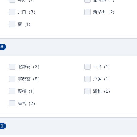
川口（
3
）
新杉田（
2
）
蕨（
1
）
46
北鎌倉（
2
）
土呂（
1
）
宇都宮（
8
）
戸塚（
1
）
栗橋（
1
）
浦和（
2
）
雀宮（
2
）
90