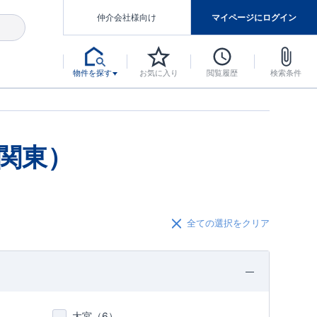
仲介会社様向け
マイページにログイン
物件を探す
お気に入り
閲覧履歴
検索条件
アした認定住宅です。
マンスには自信があります。
デザインテイストごとにサブブランドを開設し、意匠性の高い住宅を、よりわかりやすく、手の届きやすい形でご提案していきます。
東栄住宅では、お引渡し後最大10回の無料定期点検と最大60年間の品質保証を実施しています。
当サイトについて、ブルーミングガーデンシリーズに関して、東栄ホームサービス株式会社について。
デザインで、分譲住宅を変えていく。
関東）
全ての選択をクリア
大宮（
6
）