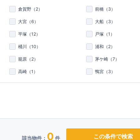
倉賀野（
2
）
前橋（
3
）
大宮（
6
）
大船（
3
）
平塚（
12
）
戸塚（
1
）
桶川（
10
）
浦和（
2
）
籠原（
2
）
茅ケ崎（
7
）
高崎（
1
）
鴨宮（
3
）
0
この条件で検索
該当物件：
件