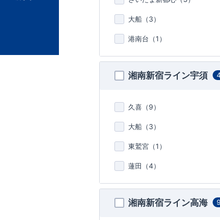
大船（
3
）
港南台（
1
）
湘南新宿ライン宇須
久喜（
9
）
大船（
3
）
東鷲宮（
1
）
蓮田（
4
）
湘南新宿ライン高海