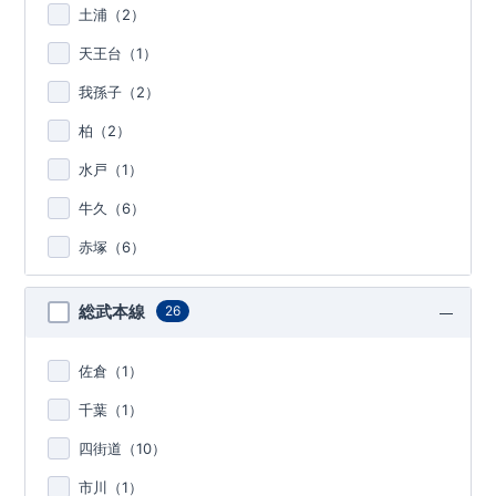
土浦（
2
）
天王台（
1
）
我孫子（
2
）
柏（
2
）
水戸（
1
）
牛久（
6
）
赤塚（
6
）
総武本線
26
佐倉（
1
）
千葉（
1
）
四街道（
10
）
市川（
1
）