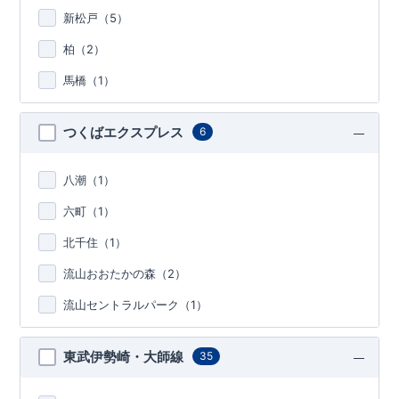
新松戸（
5
）
柏（
2
）
馬橋（
1
）
つくばエクスプレス
6
八潮（
1
）
六町（
1
）
北千住（
1
）
流山おおたかの森（
2
）
流山セントラルパーク（
1
）
東武伊勢崎・大師線
35