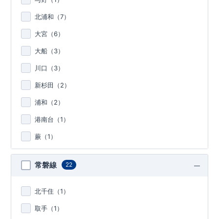
北浦和（
7
）
大宮（
6
）
大船（
3
）
川口（
3
）
新杉田（
2
）
浦和（
2
）
港南台（
1
）
蕨（
1
）
常磐線
22
北千住（
1
）
取手（
1
）