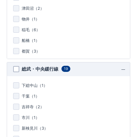
津田沼（
2
）
物井（
1
）
稲毛（
6
）
船橋（
1
）
都賀（
3
）
総武・中央緩行線
19
下総中山（
1
）
千葉（
1
）
吉祥寺（
2
）
市川（
1
）
新検見川（
3
）