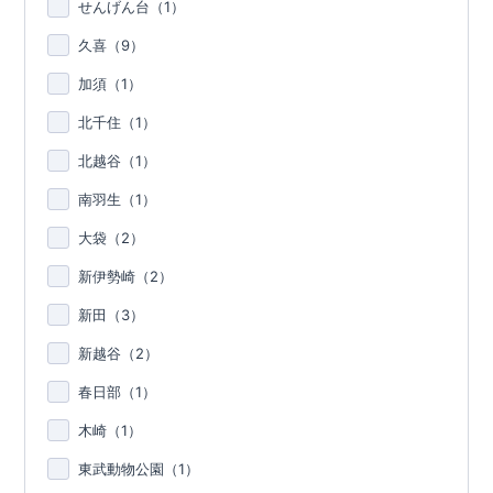
せんげん台（
1
）
久喜（
9
）
加須（
1
）
北千住（
1
）
北越谷（
1
）
南羽生（
1
）
大袋（
2
）
新伊勢崎（
2
）
新田（
3
）
新越谷（
2
）
春日部（
1
）
木崎（
1
）
東武動物公園（
1
）