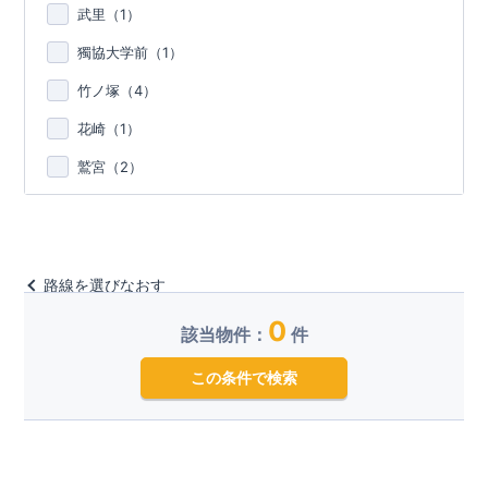
武里（
1
）
獨協大学前（
1
）
竹ノ塚（
4
）
花崎（
1
）
鷲宮（
2
）
路線を選びなおす
0
該当物件：
件
この条件で検索