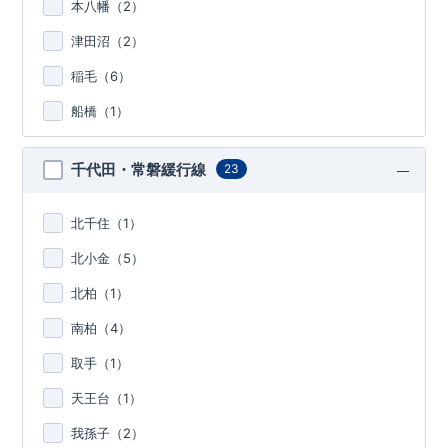
本八幡（
2
）
津田沼（
2
）
稲毛（
6
）
船橋（
1
）
千代田・常磐緩行線
23
北千住（
1
）
北小金（
5
）
北柏（
1
）
南柏（
4
）
取手（
1
）
天王台（
1
）
我孫子（
2
）