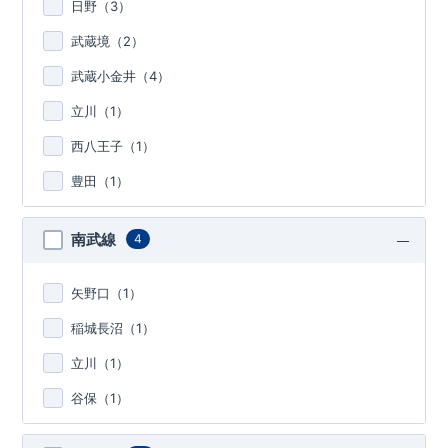
日野（
3
）
武蔵境（
2
）
武蔵小金井（
4
）
立川（
1
）
西八王子（
1
）
豊田（
1
）
南武線
4
矢野口（
1
）
稲城長沼（
1
）
立川（
1
）
谷保（
1
）