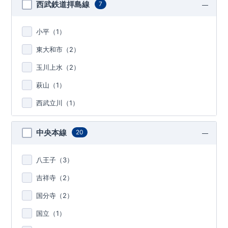
西武鉄道拝島線
7
小平（
1
）
東大和市（
2
）
玉川上水（
2
）
萩山（
1
）
西武立川（
1
）
中央本線
20
八王子（
3
）
吉祥寺（
2
）
国分寺（
2
）
国立（
1
）