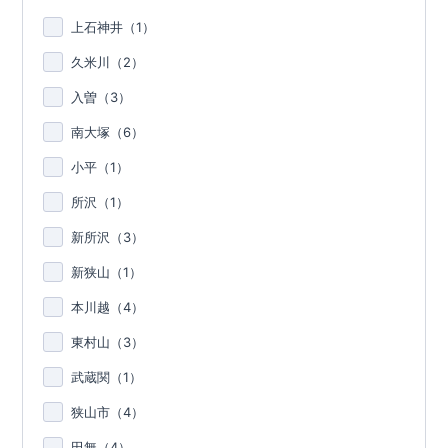
上石神井（
1
）
久米川（
2
）
入曽（
3
）
南大塚（
6
）
小平（
1
）
所沢（
1
）
新所沢（
3
）
新狭山（
1
）
本川越（
4
）
東村山（
3
）
武蔵関（
1
）
狭山市（
4
）
田無（
4
）