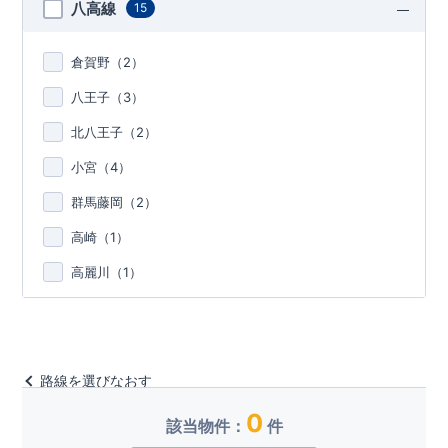
八高線
15
倉賀野（
2
）
八王子（
3
）
北八王子（
2
）
小宮（
4
）
群馬藤岡（
2
）
高崎（
1
）
高麗川（
1
）
路線を選びなおす
0
該当物件：
件