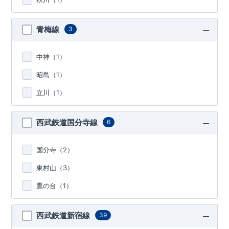
青梅線
3
中神（
1
）
昭島（
1
）
立川（
1
）
西武鉄道国分寺線
6
国分寺（
2
）
東村山（
3
）
鷹の台（
1
）
西武鉄道新宿線
39