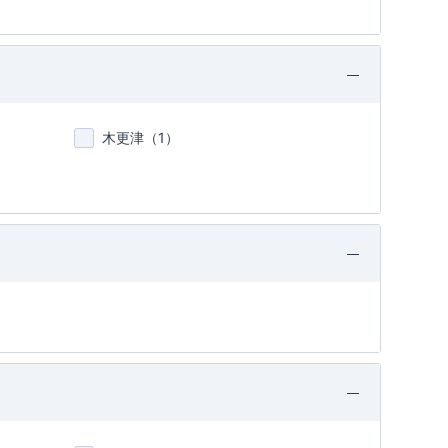
木更津（
1
）