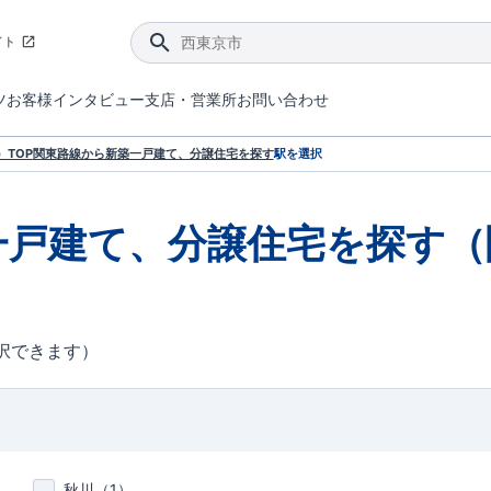
イト
ツ
お客様インタビュー
支店・営業所
お問い合わせ
てダメージを抑える制震技術。
4分野6項目で最高等級を取得！
ブルーミングガーデンは選ばれています。
件があったら行ってみよう！
ブルーミングガーデンは全棟で断熱等性能等級の「5」以上を標準取得しています。
東栄住宅では、地盤に特化した造成部門を社内に設置しお客様が安心して暮らせる土地をご提供するために、様々な取り組みを行っています。
声を大きくしてお伝えすることではないけど、実際に住んでみるとわかってくる。ブルーミングガーデンがこだわる「暮らしやすさ」を少しだけご紹介。
住宅にまつわるコラム。エリアから、キーワードから検索ができます。
室内空間を快適に保つ断熱性能
｢良い家を作って、きちんと手入れをして、長く大切に使う｣ことを目的とした、国が定めた7つの技術基準をクリ
ここまでやって低価格。コストパフォー
東栄住宅の特徴のひとつが自社一貫体制。土地の仕入れからお客様のご入居まで、東栄住宅のスタッフが携わっています。
東栄住宅の『分譲住宅』、『注文住宅』をご紹介いただくことでご紹介者様・ご成約いただいたお客様双方に特典をお贈りします。
TOP
関東
路線から新築一戸建て、分譲住宅を探す
駅を選択
一戸建て、分譲住宅を探す（
択できます）
秋川（
1
）