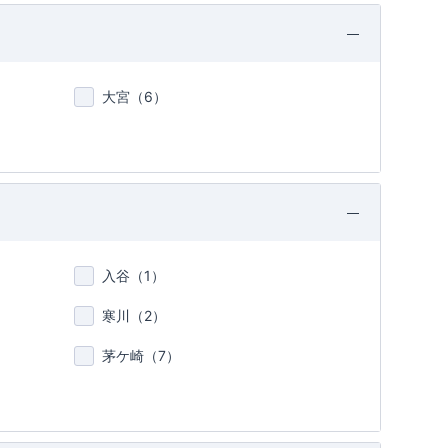
大宮（
6
）
入谷（
1
）
寒川（
2
）
茅ケ崎（
7
）