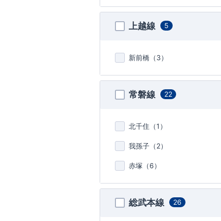
上越線
5
新前橋（
3
）
常磐線
22
北千住（
1
）
我孫子（
2
）
赤塚（
6
）
総武本線
26