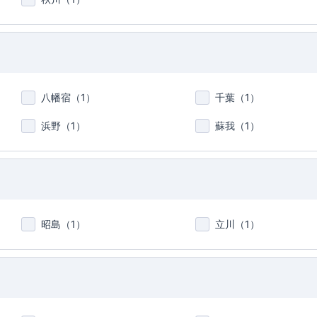
八幡宿（
1
）
千葉（
1
）
浜野（
1
）
蘇我（
1
）
昭島（
1
）
立川（
1
）