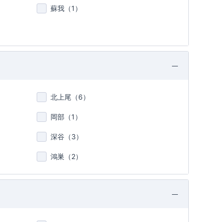
蘇我（
1
）
北上尾（
6
）
岡部（
1
）
深谷（
3
）
鴻巣（
2
）