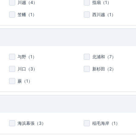
川越（
4
）
指扇（
1
）
笠幡（
1
）
西川越（
1
）
与野（
1
）
北浦和（
7
）
川口（
3
）
新杉田（
2
）
蕨（
1
）
海浜幕張（
3
）
稲毛海岸（
1
）