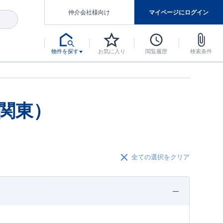
仲介会社様向け
マイページにログイン
物件を探す
お気に入り
閲覧履歴
検索条件
アした認定住宅です。
マンスには自信があります。
デザインテイストごとにサブブランドを開設し、意匠性の高い住宅を、よりわかりやすく、手の届きやすい形でご提案していきます。
東栄住宅では、お引渡し後最大10回の無料定期点検と最大60年間の品質保証を実施しています。
当サイトについて、ブルーミングガーデンシリーズに関して、東栄ホームサービス株式会社について。
デザインで、分譲住宅を変えていく。
関東）
全ての選択をクリア