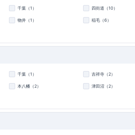
千葉（
1
）
四街道（
10
）
物井（
1
）
稲毛（
6
）
千葉（
1
）
吉祥寺（
2
）
本八幡（
2
）
津田沼（
2
）