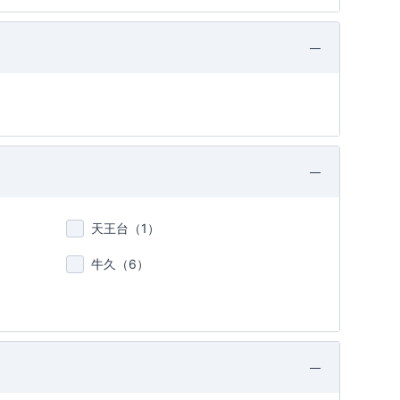
天王台（
1
）
牛久（
6
）