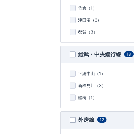
佐倉（
1
）
津田沼（
2
）
都賀（
3
）
総武・中央緩行線
19
下総中山（
1
）
新検見川（
3
）
船橋（
1
）
外房線
12