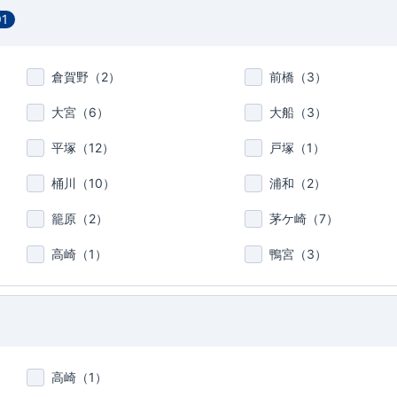
91
倉賀野（
2
）
前橋（
3
）
大宮（
6
）
大船（
3
）
平塚（
12
）
戸塚（
1
）
桶川（
10
）
浦和（
2
）
籠原（
2
）
茅ケ崎（
7
）
高崎（
1
）
鴨宮（
3
）
高崎（
1
）