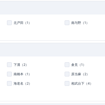
北戸田（
1
）
南与野（
1
）
下溝（
2
）
倉見（
1
）
南橋本（
1
）
原当麻（
2
）
海老名（
2
）
相武台下（
4
）