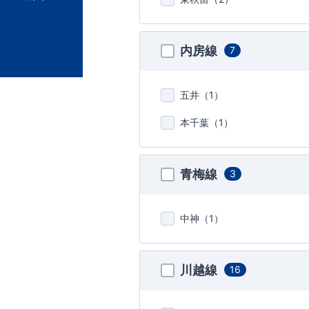
内房線
7
五井（
1
）
本千葉（
1
）
青梅線
3
中神（
1
）
川越線
16