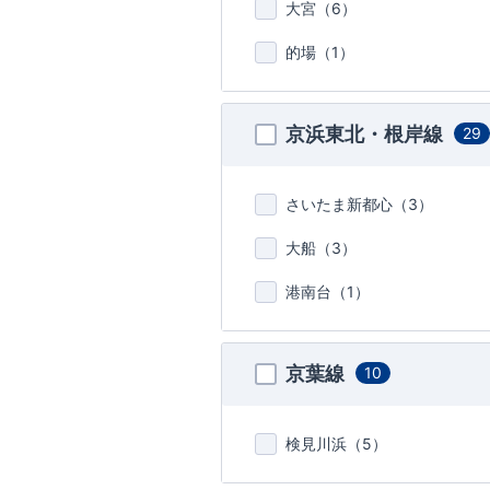
大宮（
6
）
的場（
1
）
京浜東北・根岸線
29
さいたま新都心（
3
）
大船（
3
）
港南台（
1
）
京葉線
10
検見川浜（
5
）