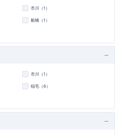
市川（
1
）
船橋（
1
）
市川（
1
）
稲毛（
6
）