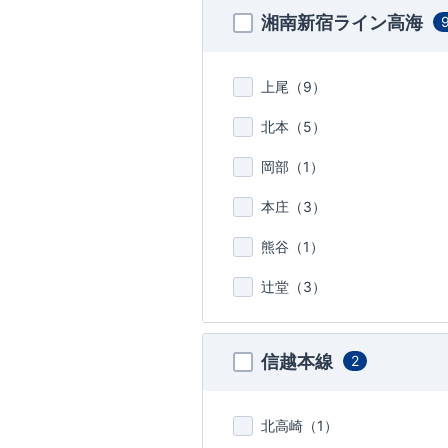
湘南新宿ライン高海
上尾（
9
）
北本（
5
）
岡部（
1
）
本庄（
3
）
熊谷（
1
）
辻堂（
3
）
信越本線
2
北高崎（
1
）