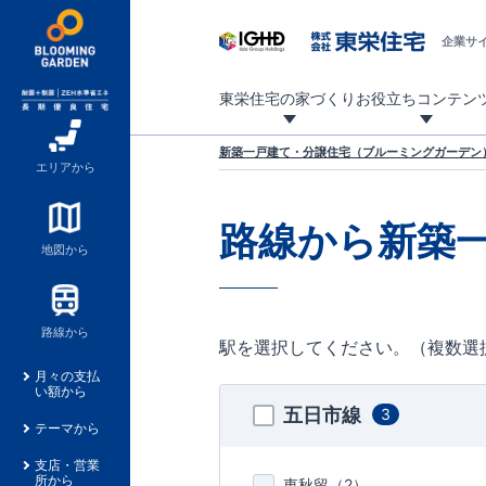
企業サ
東栄住宅の家づくり
お役立ちコンテン
地震に強い東栄住宅！ブルーミングガーデンは全棟住宅性能評価最高等級を取得！
「暮らしを豊かに」「帰ってきたくなる家」「お家時間を充実させたい」その想いから自社の設計士がお客様のニーズを反映した住み心地の良い新たな仕様を定期的にお届けしていきます。
設計から完成まで、国が定めた第三者機関が住宅性能を評価します
不動産（新築一戸建て・土地・条件付売地）購入は、各種手続きや見慣れない言葉などがたくさんあります。そんな不安もスッキリ解消！
東栄住宅に関する大切なキーワードの意味を一覧から見ることができます。
自社設計士考案の新仕様プロジェクト始動！
揺れに耐えるだけではなく、揺れ自体を低減し
ブルーミングガーデンは全棟住宅性能表示制度
家づくりのプロである業者さん、内情を知り尽くした東栄住宅の社員にも
現地見学するとメリットいっぱい！気になる物
家づくりのプロにも選ばれています
もっと暮らし快適プロジェクト
新築一戸建て・分譲住宅（ブルーミングガーデン）
エリアから
路線から新築
地図から
路線から
駅を選択してください。（複数選
月々の支払
い額から
五日市線
3
テーマから
支店・営業
所から
東秋留（
2
）