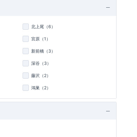
北上尾（
6
）
宮原（
1
）
新前橋（
3
）
深谷（
3
）
藤沢（
2
）
鴻巣（
2
）