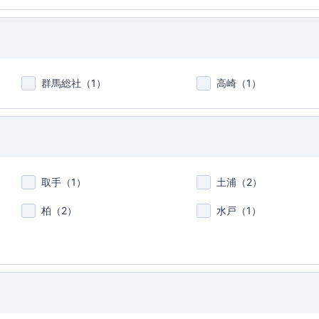
群馬総社（
1
）
高崎（
1
）
取手（
1
）
土浦（
2
）
柏（
2
）
水戸（
1
）