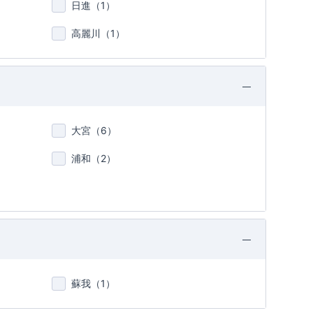
日進（
1
）
高麗川（
1
）
大宮（
6
）
浦和（
2
）
蘇我（
1
）