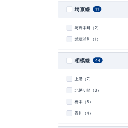
埼京線
11
与野本町（
2
）
武蔵浦和（
1
）
相模線
44
上溝（
7
）
北茅ケ崎（
3
）
橋本（
8
）
香川（
4
）