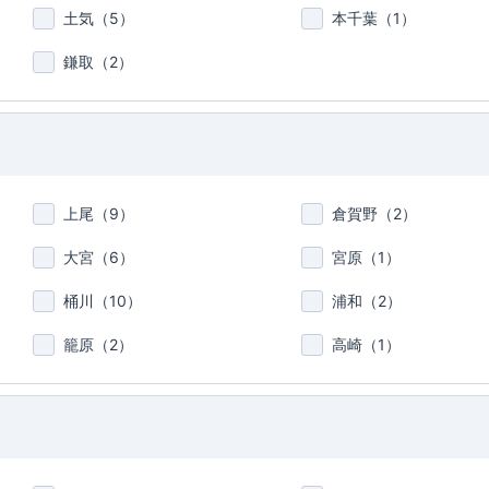
土気（
5
）
本千葉（
1
）
鎌取（
2
）
上尾（
9
）
倉賀野（
2
）
大宮（
6
）
宮原（
1
）
桶川（
10
）
浦和（
2
）
籠原（
2
）
高崎（
1
）