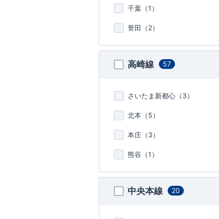
千葉（
1
）
誉田（
2
）
高崎線
57
さいたま新都心（
3
）
北本（
5
）
本庄（
3
）
熊谷（
1
）
中央本線
20