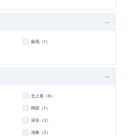
蘇我（
1
）
北上尾（
6
）
岡部（
1
）
深谷（
3
）
鴻巣（
2
）