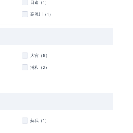
日進（
1
）
高麗川（
1
）
大宮（
6
）
浦和（
2
）
蘇我（
1
）