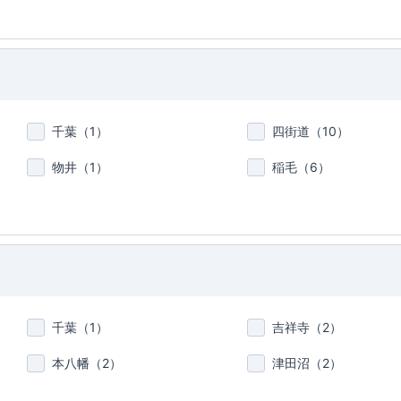
千葉（
1
）
四街道（
10
）
物井（
1
）
稲毛（
6
）
千葉（
1
）
吉祥寺（
2
）
本八幡（
2
）
津田沼（
2
）