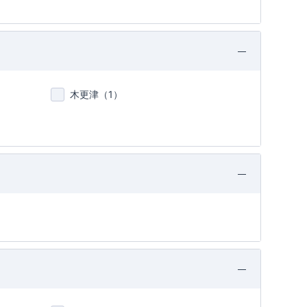
木更津（
1
）