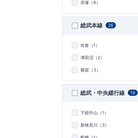
赤塚（
6
）
総武本線
26
佐倉（
1
）
津田沼（
2
）
都賀（
3
）
総武・中央緩行線
19
下総中山（
1
）
新検見川（
3
）
船橋（
1
）