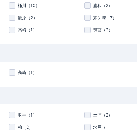
桶川（
10
）
浦和（
2
）
籠原（
2
）
茅ケ崎（
7
）
高崎（
1
）
鴨宮（
3
）
高崎（
1
）
取手（
1
）
土浦（
2
）
柏（
2
）
水戸（
1
）