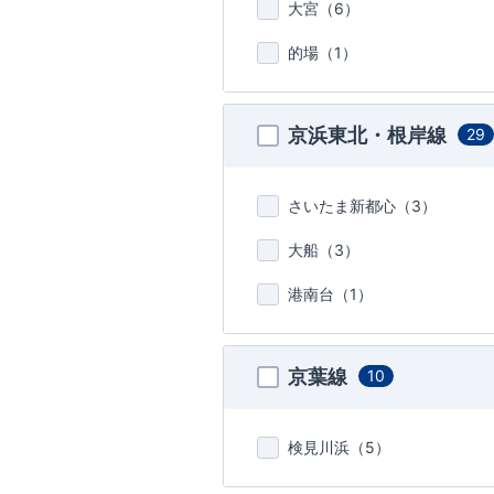
大宮（
6
）
的場（
1
）
京浜東北・根岸線
29
さいたま新都心（
3
）
大船（
3
）
港南台（
1
）
京葉線
10
検見川浜（
5
）