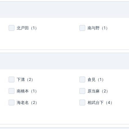
北戸田（
1
）
南与野（
1
）
下溝（
2
）
倉見（
1
）
南橋本（
1
）
原当麻（
2
）
海老名（
2
）
相武台下（
4
）