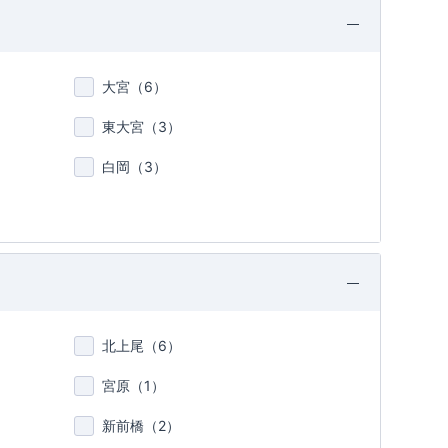
大宮（
6
）
東大宮（
3
）
白岡（
3
）
北上尾（
6
）
宮原（
1
）
新前橋（
2
）