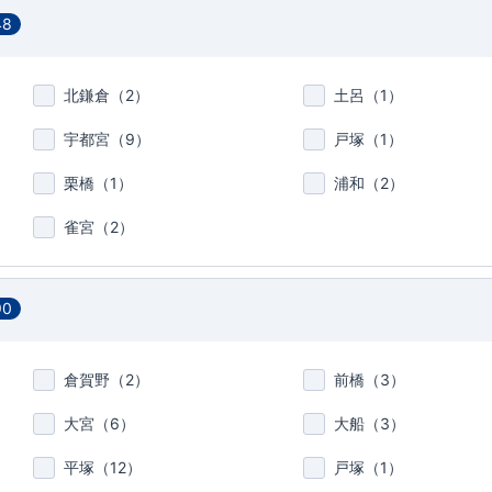
48
北鎌倉（
2
）
土呂（
1
）
宇都宮（
9
）
戸塚（
1
）
栗橋（
1
）
浦和（
2
）
雀宮（
2
）
90
倉賀野（
2
）
前橋（
3
）
大宮（
6
）
大船（
3
）
平塚（
12
）
戸塚（
1
）