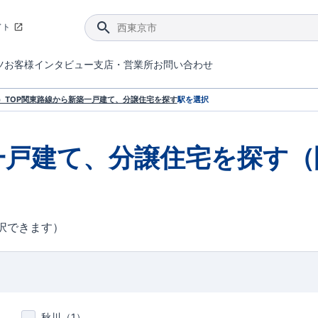
イト
ツ
お客様インタビュー
支店・営業所
お問い合わせ
てダメージを抑える制震技術。
4分野6項目で最高等級を取得！
ブルーミングガーデンは選ばれています。
件があったら行ってみよう！
ブルーミングガーデンは全棟で断熱等性能等級の「5」以上を標準取得しています。
東栄住宅では、地盤に特化した造成部門を社内に設置しお客様が安心して暮らせる土地をご提供するために、様々な取り組みを行っています。
声を大きくしてお伝えすることではないけど、実際に住んでみるとわかってくる。ブルーミングガーデンがこだわる「暮らしやすさ」を少しだけご紹介。
住宅にまつわるコラム。エリアから、キーワードから検索ができます。
室内空間を快適に保つ断熱性能
｢良い家を作って、きちんと手入れをして、長く大切に使う｣ことを目的とした、国が定めた7つの技術基準をクリ
ここまでやって低価格。コストパフォー
東栄住宅の特徴のひとつが自社一貫体制。土地の仕入れからお客様のご入居まで、東栄住宅のスタッフが携わっています。
東栄住宅の『分譲住宅』、『注文住宅』をご紹介いただくことでご紹介者様・ご成約いただいたお客様双方に特典をお贈りします。
TOP
関東
路線から新築一戸建て、分譲住宅を探す
駅を選択
一戸建て、分譲住宅を探す（
択できます）
秋川（
1
）