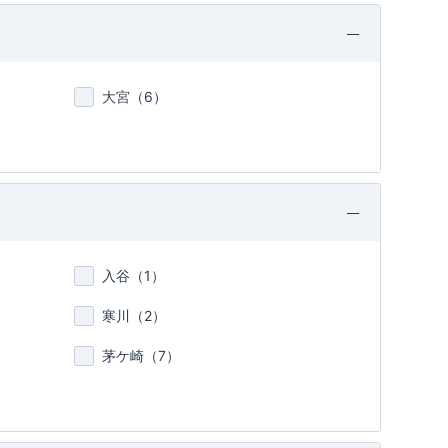
大宮（
6
）
入谷（
1
）
寒川（
2
）
茅ケ崎（
7
）