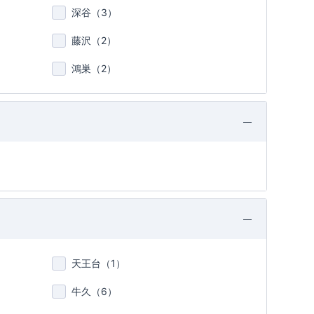
深谷（
3
）
藤沢（
2
）
鴻巣（
2
）
天王台（
1
）
牛久（
6
）