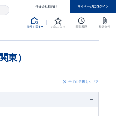
仲介会社様向け
マイページにログイン
物件を探す
お気に入り
閲覧履歴
検索条件
アした認定住宅です。
マンスには自信があります。
デザインテイストごとにサブブランドを開設し、意匠性の高い住宅を、よりわかりやすく、手の届きやすい形でご提案していきます。
東栄住宅では、お引渡し後最大10回の無料定期点検と最大60年間の品質保証を実施しています。
当サイトについて、ブルーミングガーデンシリーズに関して、東栄ホームサービス株式会社について。
デザインで、分譲住宅を変えていく。
関東）
全ての選択をクリア