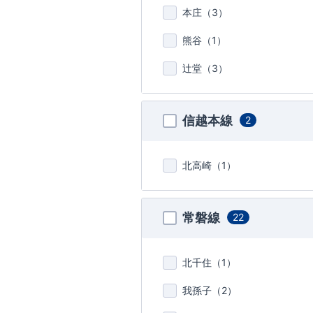
本庄（
3
）
熊谷（
1
）
辻堂（
3
）
信越本線
2
北高崎（
1
）
常磐線
22
北千住（
1
）
我孫子（
2
）