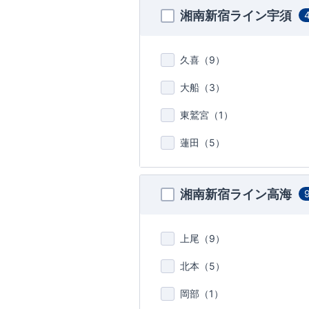
湘南新宿ライン宇須
久喜（
9
）
大船（
3
）
東鷲宮（
1
）
蓮田（
5
）
湘南新宿ライン高海
上尾（
9
）
北本（
5
）
岡部（
1
）