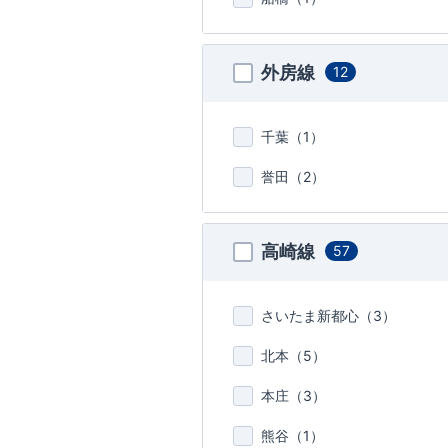
外房線
12
千葉（
1
）
誉田（
2
）
高崎線
57
さいたま新都心（
3
）
北本（
5
）
本庄（
3
）
熊谷（
1
）