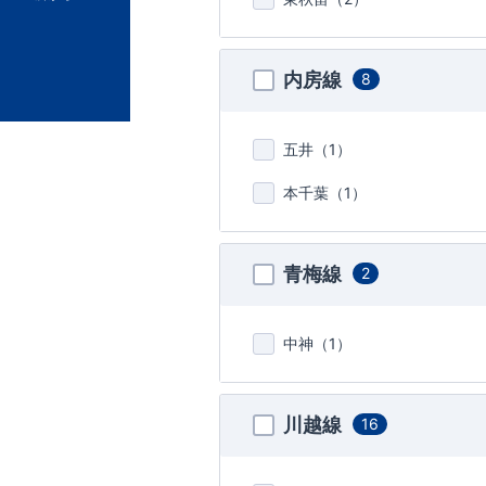
内房線
8
五井（
1
）
本千葉（
1
）
青梅線
2
中神（
1
）
川越線
16