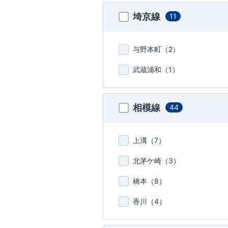
埼京線
11
与野本町（
2
）
武蔵浦和（
1
）
相模線
44
上溝（
7
）
北茅ケ崎（
3
）
橋本（
8
）
香川（
4
）