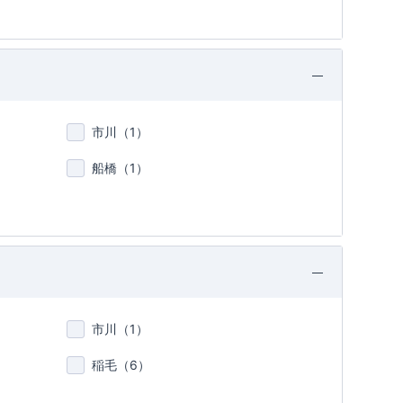
市川（
1
）
船橋（
1
）
市川（
1
）
稲毛（
6
）