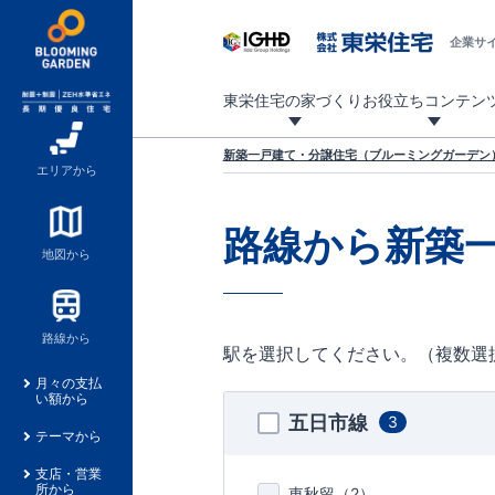
企業サ
東栄住宅の家づくり
お役立ちコンテン
地震に強い東栄住宅！ブルーミングガーデンは全棟住宅性能評価最高等級を取得！
「暮らしを豊かに」「帰ってきたくなる家」「お家時間を充実させたい」その想いから自社の設計士がお客様のニーズを反映した住み心地の良い新たな仕様を定期的にお届けしていきます。
設計から完成まで、国が定めた第三者機関が住宅性能を評価します
不動産（新築一戸建て・土地・条件付売地）購入は、各種手続きや見慣れない言葉などがたくさんあります。そんな不安もスッキリ解消！
東栄住宅に関する大切なキーワードの意味を一覧から見ることができます。
自社設計士考案の新仕様プロジェクト始動！
揺れに耐えるだけではなく、揺れ自体を低減し
ブルーミングガーデンは全棟住宅性能表示制度
家づくりのプロである業者さん、内情を知り尽くした東栄住宅の社員にも
現地見学するとメリットいっぱい！気になる物
家づくりのプロにも選ばれています
もっと暮らし快適プロジェクト
新築一戸建て・分譲住宅（ブルーミングガーデン）
エリアから
路線から新築
地図から
路線から
駅を選択してください。（複数選
月々の支払
い額から
五日市線
3
テーマから
支店・営業
所から
東秋留（
2
）