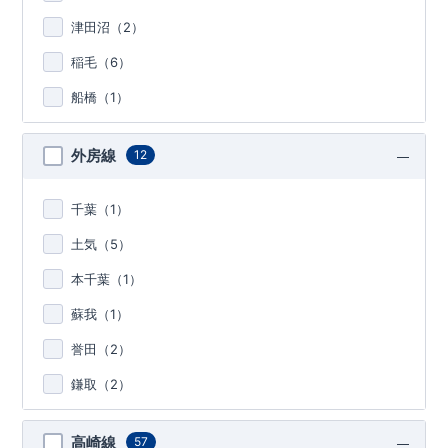
津田沼（
2
）
稲毛（
6
）
船橋（
1
）
外房線
12
千葉（
1
）
土気（
5
）
本千葉（
1
）
蘇我（
1
）
誉田（
2
）
鎌取（
2
）
高崎線
57