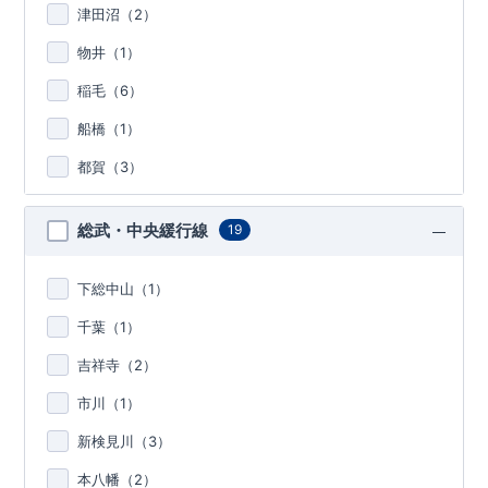
津田沼（
2
）
物井（
1
）
稲毛（
6
）
船橋（
1
）
都賀（
3
）
総武・中央緩行線
19
下総中山（
1
）
千葉（
1
）
吉祥寺（
2
）
市川（
1
）
新検見川（
3
）
本八幡（
2
）