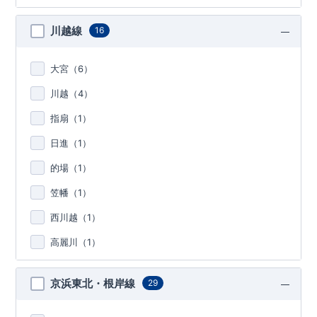
川越線
16
大宮（
6
）
川越（
4
）
指扇（
1
）
日進（
1
）
的場（
1
）
笠幡（
1
）
西川越（
1
）
高麗川（
1
）
京浜東北・根岸線
29