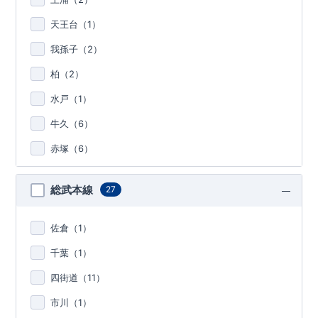
天王台（
1
）
我孫子（
2
）
柏（
2
）
水戸（
1
）
牛久（
6
）
赤塚（
6
）
総武本線
27
佐倉（
1
）
千葉（
1
）
四街道（
11
）
市川（
1
）