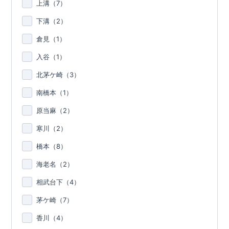
上溝（
7
）
下溝（
2
）
倉見（
1
）
入谷（
1
）
北茅ケ崎（
3
）
南橋本（
1
）
原当麻（
2
）
寒川（
2
）
橋本（
8
）
海老名（
2
）
相武台下（
4
）
茅ケ崎（
7
）
香川（
4
）