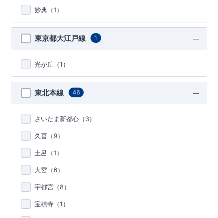
妙典（
1
）
東京都大江戸線
1
光が丘（
1
）
東北本線
46
さいたま新都心（
3
）
久喜（
9
）
土呂（
1
）
大宮（
6
）
宇都宮（
8
）
宝積寺（
1
）