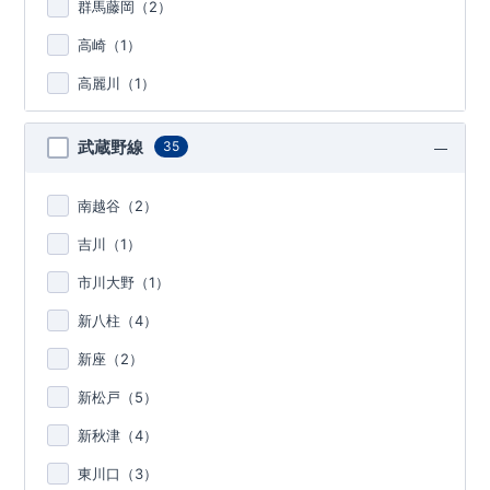
群馬藤岡（
2
）
高崎（
1
）
高麗川（
1
）
武蔵野線
35
南越谷（
2
）
吉川（
1
）
市川大野（
1
）
新八柱（
4
）
新座（
2
）
新松戸（
5
）
新秋津（
4
）
東川口（
3
）