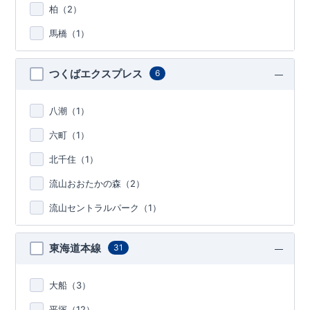
柏（
2
）
馬橋（
1
）
つくばエクスプレス
6
八潮（
1
）
六町（
1
）
北千住（
1
）
流山おおたかの森（
2
）
流山セントラルパーク（
1
）
東海道本線
31
大船（
3
）
平塚（
12
）