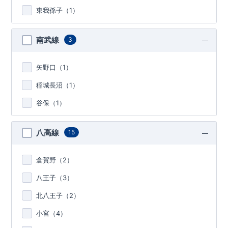
東我孫子（
1
）
南武線
3
矢野口（
1
）
稲城長沼（
1
）
谷保（
1
）
八高線
15
倉賀野（
2
）
八王子（
3
）
北八王子（
2
）
小宮（
4
）