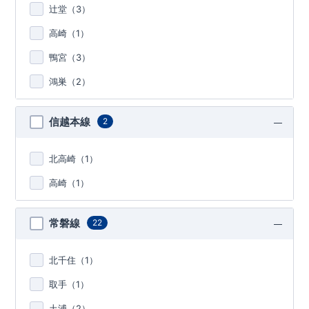
辻堂（
3
）
高崎（
1
）
鴨宮（
3
）
鴻巣（
2
）
信越本線
2
北高崎（
1
）
高崎（
1
）
常磐線
22
北千住（
1
）
取手（
1
）
土浦（
2
）