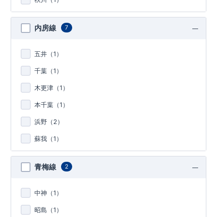
内房線
7
五井（
1
）
千葉（
1
）
木更津（
1
）
本千葉（
1
）
浜野（
2
）
蘇我（
1
）
青梅線
2
中神（
1
）
昭島（
1
）