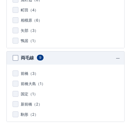
町田（
4
）
相模原（
6
）
矢部（
3
）
鴨居（
1
）
両毛線
9
前橋（
3
）
前橋大島（
1
）
国定（
1
）
新前橋（
2
）
駒形（
2
）