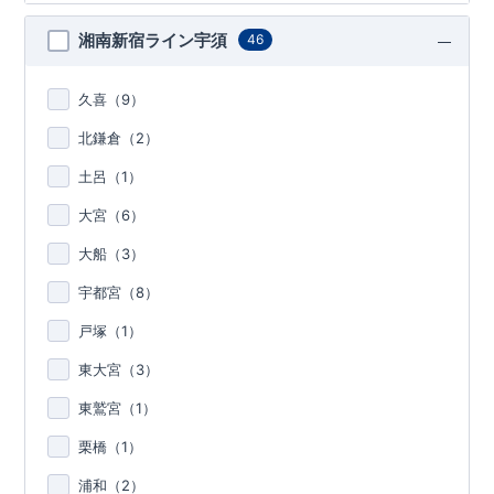
湘南新宿ライン宇須
46
久喜（
9
）
北鎌倉（
2
）
土呂（
1
）
大宮（
6
）
大船（
3
）
宇都宮（
8
）
戸塚（
1
）
東大宮（
3
）
東鷲宮（
1
）
栗橋（
1
）
浦和（
2
）