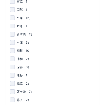
宮原（
1
）
岡部（
1
）
平塚（
12
）
戸塚（
1
）
新前橋（
2
）
本庄（
3
）
桶川（
10
）
浦和（
2
）
深谷（
3
）
熊谷（
1
）
籠原（
2
）
茅ケ崎（
7
）
藤沢（
2
）