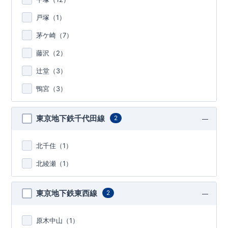
戸塚（
1
）
茅ケ崎（
7
）
藤沢（
2
）
辻堂（
3
）
鴨宮（
3
）
東京地下鉄千代田線
2
北千住（
1
）
北綾瀬（
1
）
東京地下鉄東西線
2
原木中山（
1
）