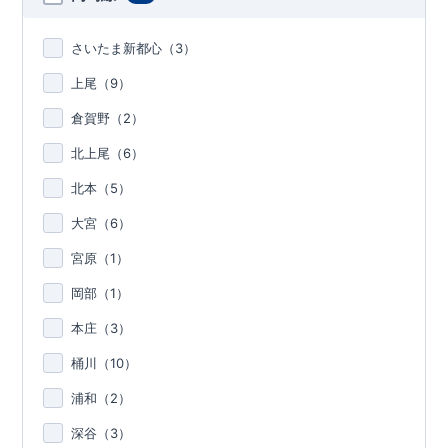
さいたま新都心（
3
）
上尾（
9
）
倉賀野（
2
）
北上尾（
6
）
北本（
5
）
大宮（
6
）
宮原（
1
）
岡部（
1
）
本庄（
3
）
桶川（
10
）
浦和（
2
）
深谷（
3
）