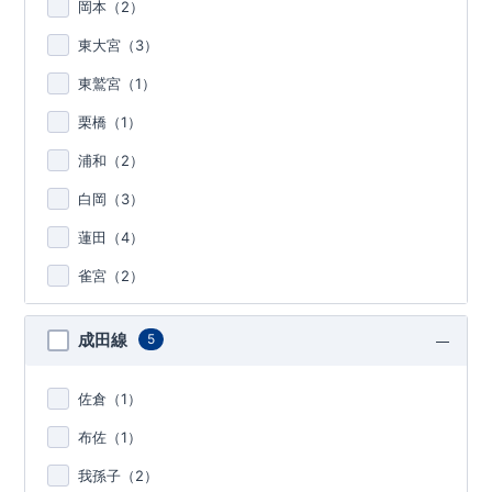
岡本（
2
）
東大宮（
3
）
東鷲宮（
1
）
栗橋（
1
）
浦和（
2
）
白岡（
3
）
蓮田（
4
）
雀宮（
2
）
成田線
5
佐倉（
1
）
布佐（
1
）
我孫子（
2
）