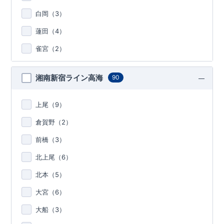
白岡（
3
）
蓮田（
4
）
雀宮（
2
）
湘南新宿ライン高海
90
上尾（
9
）
倉賀野（
2
）
前橋（
3
）
北上尾（
6
）
北本（
5
）
大宮（
6
）
大船（
3
）