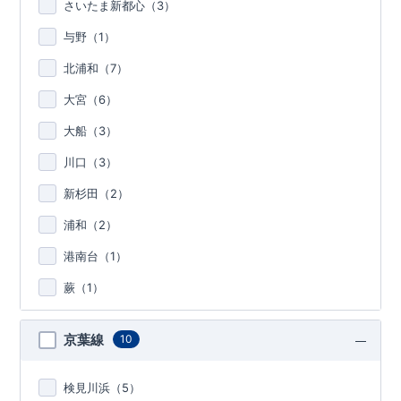
さいたま新都心（
3
）
与野（
1
）
北浦和（
7
）
大宮（
6
）
大船（
3
）
川口（
3
）
新杉田（
2
）
浦和（
2
）
港南台（
1
）
蕨（
1
）
京葉線
10
検見川浜（
5
）