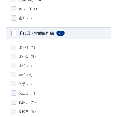
西八王子（
1
）
豊田（
1
）
千代田・常磐緩行線
23
北千住（
1
）
北小金（
5
）
北柏（
1
）
南柏（
4
）
取手（
1
）
天王台（
1
）
我孫子（
2
）
新松戸（
5
）