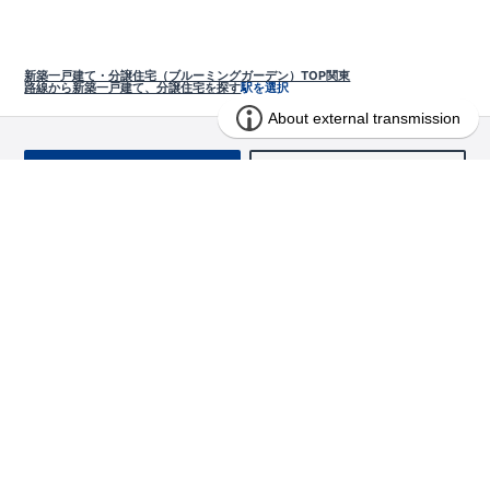
新築一戸建て・分譲住宅（ブルーミングガーデン）TOP
関東
路線から新築一戸建て、分譲住宅を探す
駅を選択
お問い合わせ
求む!! 建売用地
物件を探す
エリアから探す
東栄の家づくり
北海道・東北
長期優良住宅
お役立ちコンテンツ
北海道
宮城県
福島県
住宅性能評価書
関東
ご契約までの道のり
お客様インタビュー
茨城県
栃木県
群馬県
埼玉県
ブルーミングガーデンは地震につよい<地盤編>
現地見学ガイド
千葉県
東京都
神奈川県
支店・営業所
ブルーミングガーデンは地震につよい<建物編>