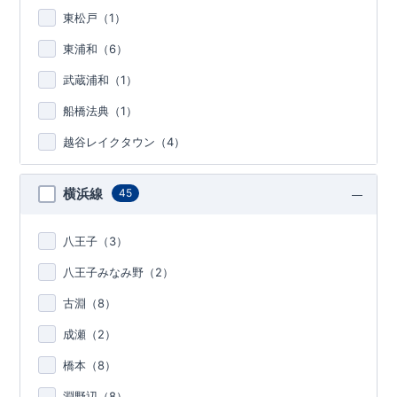
東松戸（
1
）
東浦和（
6
）
武蔵浦和（
1
）
船橋法典（
1
）
越谷レイクタウン（
4
）
横浜線
45
八王子（
3
）
八王子みなみ野（
2
）
古淵（
8
）
成瀬（
2
）
橋本（
8
）
淵野辺（
8
）