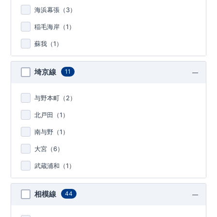
海浜幕張（
3
）
稲毛海岸（
1
）
蘇我（
1
）
埼京線
11
与野本町（
2
）
北戸田（
1
）
南与野（
1
）
大宮（
6
）
武蔵浦和（
1
）
相模線
44