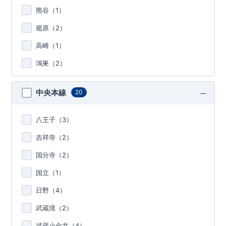
熊谷（
1
）
籠原（
2
）
高崎（
1
）
鴻巣（
2
）
中央本線
20
八王子（
3
）
吉祥寺（
2
）
国分寺（
2
）
国立（
1
）
日野（
4
）
武蔵境（
2
）
武蔵小金井（
4
）