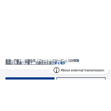
新築一戸建て・分譲住宅（ブルーミングガーデン）TOP
関東
路線から新築一戸建て、分譲住宅を探す
駅を選択
お問い合わせ
求む!! 建売用地
物件を探す