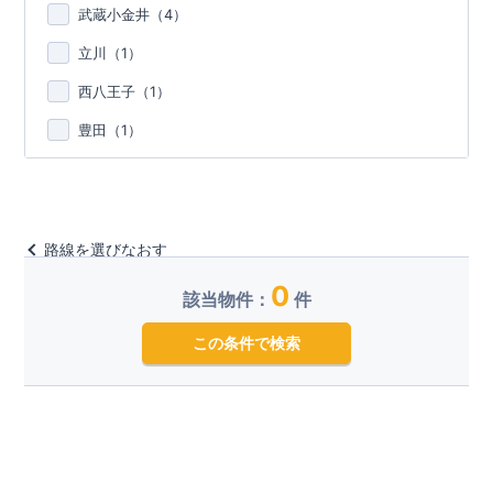
武蔵小金井（
4
）
立川（
1
）
西八王子（
1
）
豊田（
1
）
路線を選びなおす
0
該当物件：
件
この条件で検索