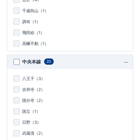
千歳烏山（
1
）
調布（
1
）
飛田給（
1
）
高幡不動（
1
）
中央本線
20
八王子（
3
）
吉祥寺（
2
）
国分寺（
2
）
国立（
1
）
日野（
3
）
武蔵境（
2
）