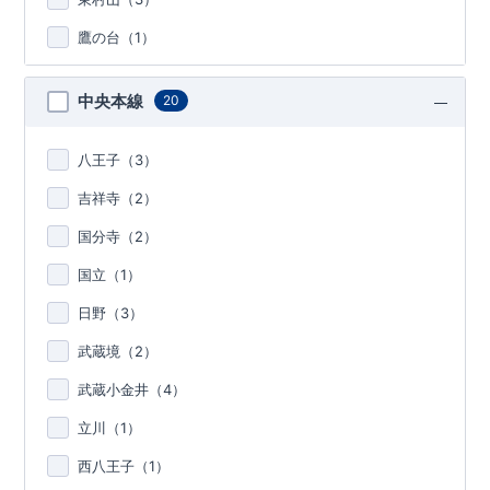
鷹の台（
1
）
中央本線
20
八王子（
3
）
吉祥寺（
2
）
国分寺（
2
）
国立（
1
）
日野（
3
）
武蔵境（
2
）
武蔵小金井（
4
）
立川（
1
）
西八王子（
1
）