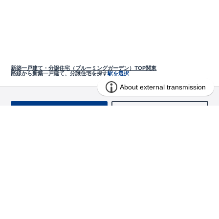
新築一戸建て・分譲住宅（ブルーミングガーデン）TOP
関東
路線から新築一戸建て、分譲住宅を探す
駅を選択
お問い合わせ
求む!! 建売用地
物件を探す
エリアから探す
東栄の家づくり
北海道・東北
長期優良住宅
お役立ちコンテンツ
北海道
宮城県
福島県
住宅性能評価書
関東