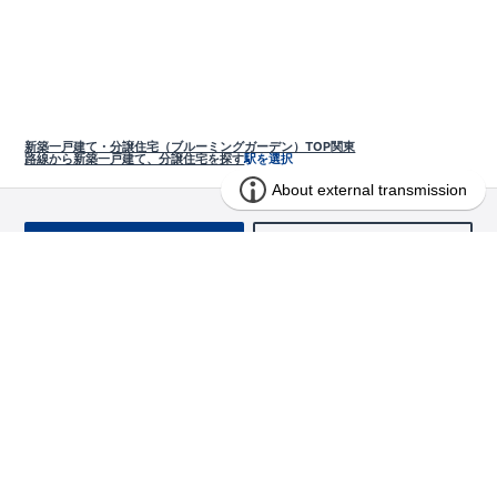
新築一戸建て・分譲住宅（ブルーミングガーデン）TOP
関東
路線から新築一戸建て、分譲住宅を探す
駅を選択
お問い合わせ
求む!! 建売用地
物件を探す
エリアから探す
東栄の家づくり
北海道・東北
長期優良住宅
お役立ちコンテンツ
北海道
宮城県
福島県
住宅性能評価書
関東
ご契約までの道のり