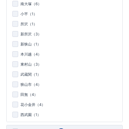
南大塚（
6
）
小平（
1
）
所沢（
1
）
新所沢（
3
）
新狭山（
1
）
本川越（
4
）
東村山（
3
）
武蔵関（
1
）
狭山市（
4
）
田無（
4
）
花小金井（
4
）
西武園（
1
）