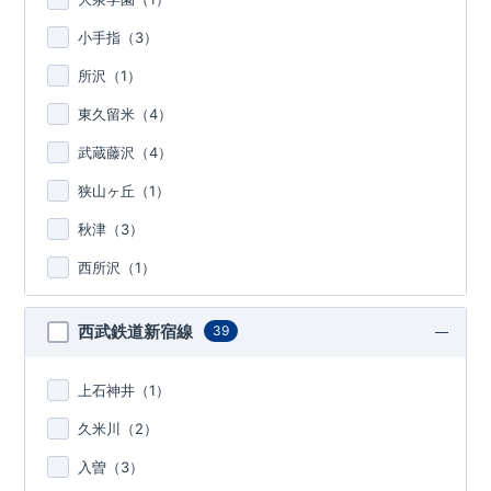
小手指（
3
）
所沢（
1
）
東久留米（
4
）
武蔵藤沢（
4
）
狭山ヶ丘（
1
）
秋津（
3
）
西所沢（
1
）
西武鉄道新宿線
39
上石神井（
1
）
久米川（
2
）
入曽（
3
）