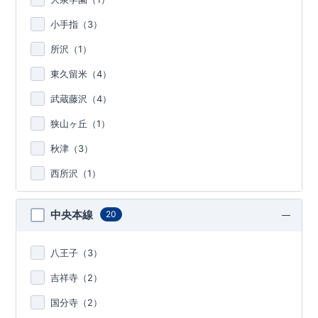
小手指（
3
）
所沢（
1
）
東久留米（
4
）
武蔵藤沢（
4
）
狭山ヶ丘（
1
）
秋津（
3
）
西所沢（
1
）
中央本線
20
八王子（
3
）
吉祥寺（
2
）
国分寺（
2
）