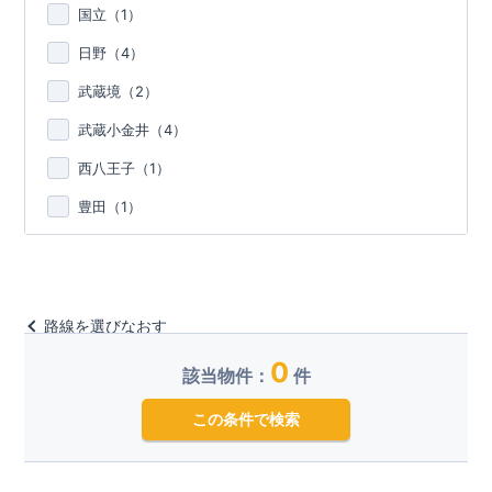
国立（
1
）
日野（
4
）
武蔵境（
2
）
武蔵小金井（
4
）
西八王子（
1
）
豊田（
1
）
路線を選びなおす
0
該当物件：
件
この条件で検索