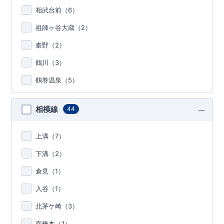
相武台前（
6
）
祖師ヶ谷大蔵（
2
）
秦野（
2
）
鶴川（
3
）
鶴巻温泉（
5
）
相模線
44
上溝（
7
）
下溝（
2
）
倉見（
1
）
入谷（
1
）
北茅ケ崎（
3
）
南橋本（
1
）