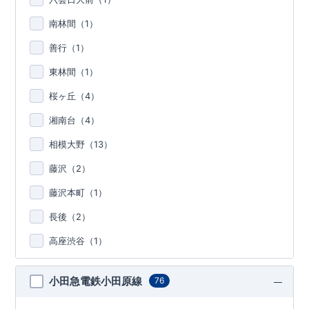
南林間（
1
）
善行（
1
）
東林間（
1
）
桜ヶ丘（
4
）
湘南台（
4
）
相模大野（
13
）
藤沢（
2
）
藤沢本町（
1
）
長後（
2
）
高座渋谷（
1
）
小田急電鉄小田原線
76