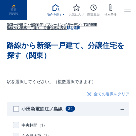
物件を探す
お気に入り
閲覧履歴
検索条件
新築一戸建て・分譲住宅（ブルーミングガーデン）TOP
関東
路線から新築一戸建て、分譲住宅を探す
駅を選択
路線から新築一戸建て、分譲住宅を
探す（関東）
駅を選択してください。（複数選択できます）
全ての選択をクリア
小田急電鉄江ノ島線
32
中央林間（
1
）
六会日大前（
1
）