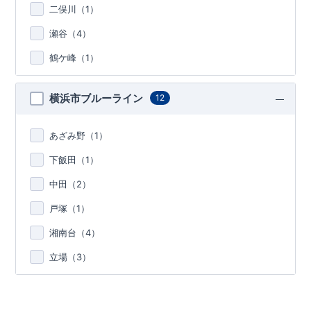
二俣川（
1
）
瀬谷（
4
）
鶴ケ峰（
1
）
横浜市ブルーライン
12
あざみ野（
1
）
下飯田（
1
）
中田（
2
）
戸塚（
1
）
湘南台（
4
）
立場（
3
）