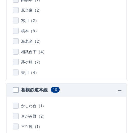
原当麻（
2
）
寒川（
2
）
橋本（
8
）
海老名（
2
）
相武台下（
4
）
茅ケ崎（
7
）
香川（
4
）
相模鉄道本線
10
かしわ台（
1
）
さがみ野（
2
）
三ツ境（
1
）