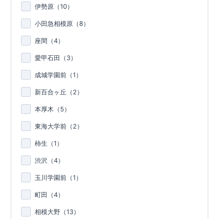
伊勢原（
10
）
小田急相模原（
8
）
座間（
4
）
愛甲石田（
3
）
成城学園前（
1
）
新百合ヶ丘（
2
）
本厚木（
5
）
東海大学前（
2
）
柿生（
1
）
渋沢（
4
）
玉川学園前（
1
）
町田（
4
）
相模大野（
13
）