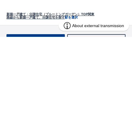
新築一戸建て・分譲住宅（ブルーミングガーデン）TOP
関東
路線から新築一戸建て、分譲住宅を探す
駅を選択
お問い合わせ
求む!! 建売用地
物件を探す
エリアから探す
東栄の家づくり
北海道・東北
長期優良住宅
お役立ちコンテンツ
北海道
宮城県
福島県
住宅性能評価書
関東
ご契約までの道のり
お客様インタビュー
茨城県
栃木県
群馬県
埼玉県
ブルーミングガーデンは地震につよい<地盤編>
現地見学ガイド
千葉県
東京都
神奈川県
支店・営業所
ブルーミングガーデンは地震につよい<建物編>
住宅にまつわるコラム
中部