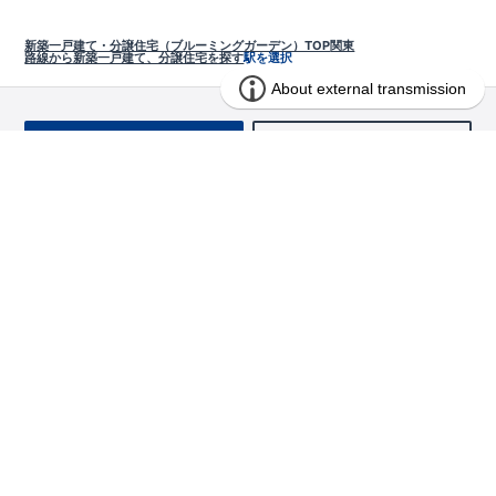
新築一戸建て・分譲住宅（ブルーミングガーデン）TOP
関東
路線から新築一戸建て、分譲住宅を探す
駅を選択
お問い合わせ
求む!! 建売用地
物件を探す
エリアから探す
東栄の家づくり
北海道・東北
長期優良住宅
お役立ちコンテンツ
北海道
宮城県
福島県
住宅性能評価書
関東
ご契約までの道のり
お客様インタビュー
茨城県
栃木県
群馬県
埼玉県
ブルーミングガーデンは地震につよい<地盤編>
現地見学ガイド
千葉県
東京都
神奈川県
支店・営業所
ブルーミングガーデンは地震につよい<建物編>
住宅にまつわるコラム
中部