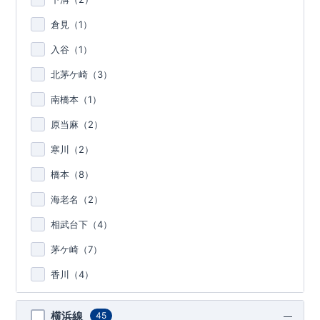
倉見（
1
）
入谷（
1
）
北茅ケ崎（
3
）
南橋本（
1
）
原当麻（
2
）
寒川（
2
）
橋本（
8
）
海老名（
2
）
相武台下（
4
）
茅ケ崎（
7
）
香川（
4
）
横浜線
45