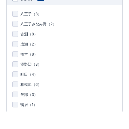
八王子（
3
）
八王子みなみ野（
2
）
古淵（
8
）
成瀬（
2
）
橋本（
8
）
淵野辺（
8
）
町田（
4
）
相模原（
6
）
矢部（
3
）
鴨居（
1
）