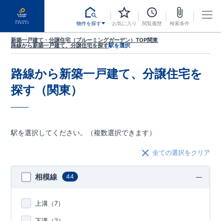
物件を探す
お気に入り
閲覧履歴
検索条件
新築一戸建て・分譲住宅（ブルーミングガーデン）TOP
関東
路線から新築一戸建て、分譲住宅を探す
駅を選択
路線から新築一戸建て、分譲住宅を
探す（関東）
駅を選択してください。（複数選択できます）
全ての選択をクリア
相模線
44
上溝（
7
）
下溝（
2
）