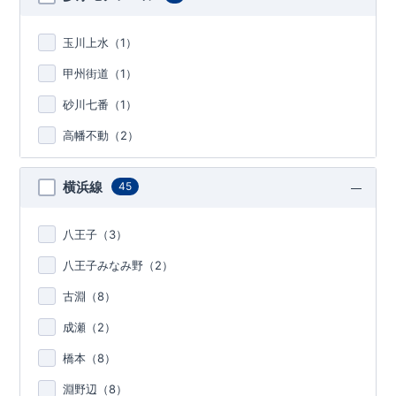
玉川上水（
1
）
甲州街道（
1
）
砂川七番（
1
）
高幡不動（
2
）
横浜線
45
八王子（
3
）
八王子みなみ野（
2
）
古淵（
8
）
成瀬（
2
）
橋本（
8
）
淵野辺（
8
）