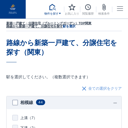
物件を探す
お気に入り
閲覧履歴
検索条件
新築一戸建て・分譲住宅（ブルーミングガーデン）TOP
関東
路線から新築一戸建て、分譲住宅を探す
駅を選択
路線から新築一戸建て、分譲住宅を
探す（関東）
駅を選択してください。（複数選択できます）
全ての選択をクリア
相模線
44
上溝（
7
）
下溝（
2
）