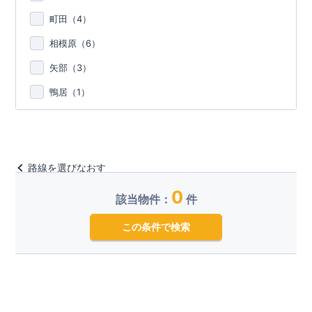
町田（
4
）
相模原（
6
）
矢部（
3
）
鴨居（
1
）
路線を選びなおす
0
該当物件：
件
この条件で検索