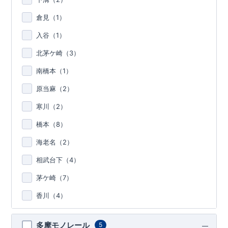
倉見（
1
）
入谷（
1
）
北茅ケ崎（
3
）
南橋本（
1
）
原当麻（
2
）
寒川（
2
）
橋本（
8
）
海老名（
2
）
相武台下（
4
）
茅ケ崎（
7
）
香川（
4
）
多摩モノレール
5