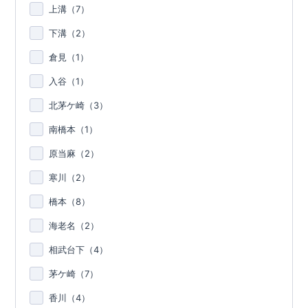
上溝（
7
）
下溝（
2
）
倉見（
1
）
入谷（
1
）
北茅ケ崎（
3
）
南橋本（
1
）
原当麻（
2
）
寒川（
2
）
橋本（
8
）
海老名（
2
）
相武台下（
4
）
茅ケ崎（
7
）
香川（
4
）