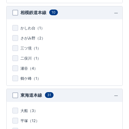
相模鉄道本線
10
かしわ台（
1
）
さがみ野（
2
）
三ツ境（
1
）
二俣川（
1
）
瀬谷（
4
）
鶴ケ峰（
1
）
東海道本線
31
大船（
3
）
平塚（
12
）