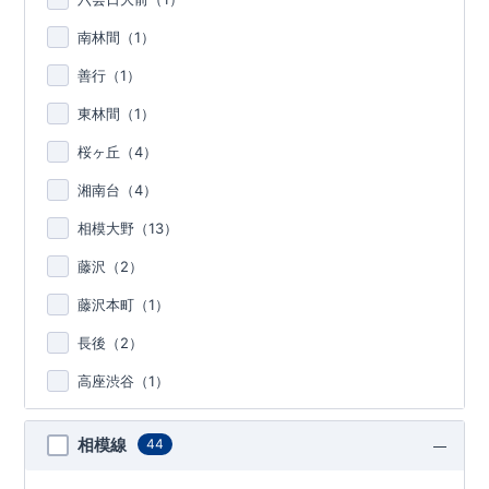
南林間（
1
）
善行（
1
）
東林間（
1
）
桜ヶ丘（
4
）
湘南台（
4
）
相模大野（
13
）
藤沢（
2
）
藤沢本町（
1
）
長後（
2
）
高座渋谷（
1
）
相模線
44