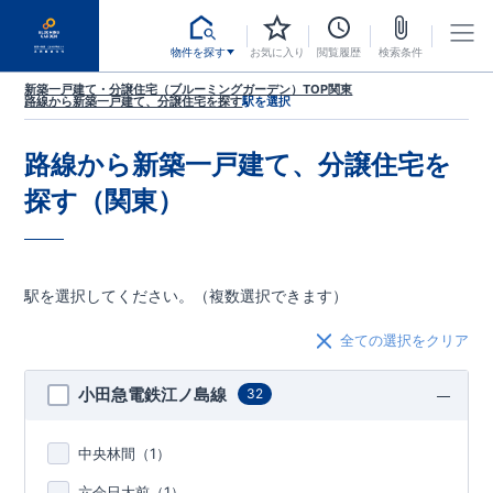
物件を探す
お気に入り
閲覧履歴
検索条件
新築一戸建て・分譲住宅（ブルーミングガーデン）TOP
関東
路線から新築一戸建て、分譲住宅を探す
駅を選択
路線から新築一戸建て、分譲住宅を
探す（関東）
駅を選択してください。（複数選択できます）
全ての選択をクリア
小田急電鉄江ノ島線
32
中央林間（
1
）
六会日大前（
1
）