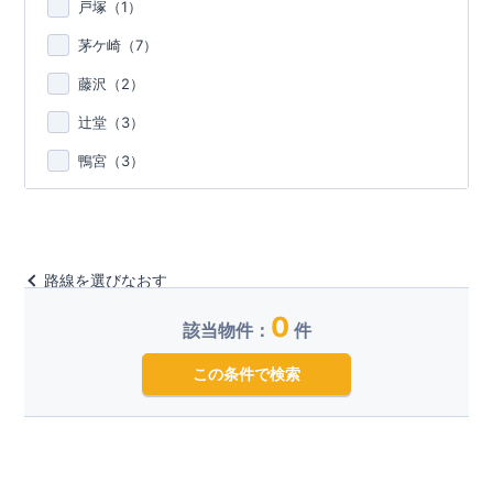
戸塚（
1
）
茅ケ崎（
7
）
藤沢（
2
）
辻堂（
3
）
鴨宮（
3
）
路線を選びなおす
0
該当物件：
件
この条件で検索