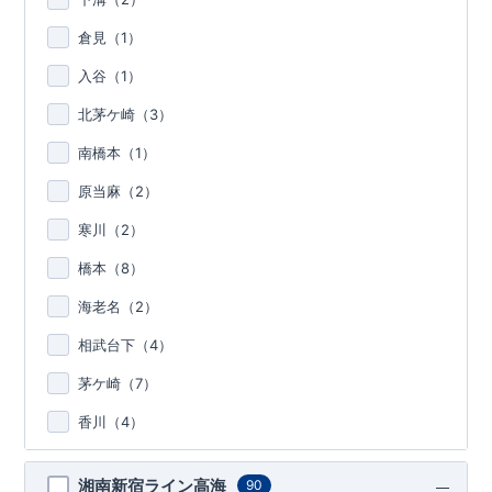
倉見（
1
）
入谷（
1
）
北茅ケ崎（
3
）
南橋本（
1
）
原当麻（
2
）
寒川（
2
）
橋本（
8
）
海老名（
2
）
相武台下（
4
）
茅ケ崎（
7
）
香川（
4
）
湘南新宿ライン高海
90