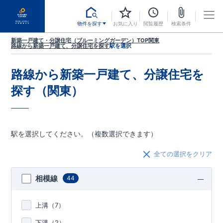
物件を探す
お気に入り
閲覧履歴
検索条件
新築一戸建て・分譲住宅（ブルーミングガーデン）TOP
関東
路線から新築一戸建て、分譲住宅を探す
駅を選択
路線から新築一戸建て、分譲住宅を
探す（関東）
駅を選択してください。（複数選択できます）
全ての選択をクリア
相模線
44
上溝（
7
）
下溝（
2
）