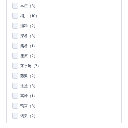
本庄（
3
）
桶川（
10
）
浦和（
2
）
深谷（
3
）
熊谷（
1
）
籠原（
2
）
茅ケ崎（
7
）
藤沢（
2
）
辻堂（
3
）
高崎（
1
）
鴨宮（
3
）
鴻巣（
2
）