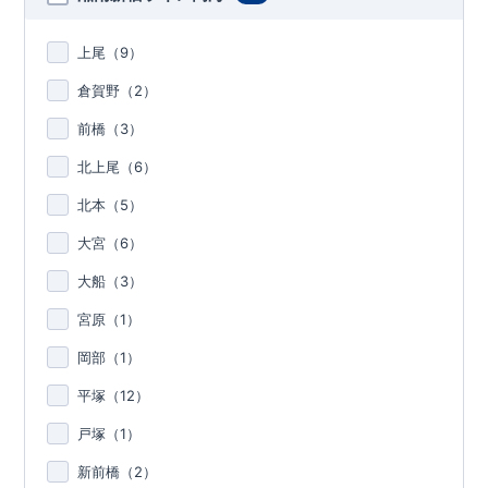
上尾（
9
）
倉賀野（
2
）
前橋（
3
）
北上尾（
6
）
北本（
5
）
大宮（
6
）
大船（
3
）
宮原（
1
）
岡部（
1
）
平塚（
12
）
戸塚（
1
）
新前橋（
2
）