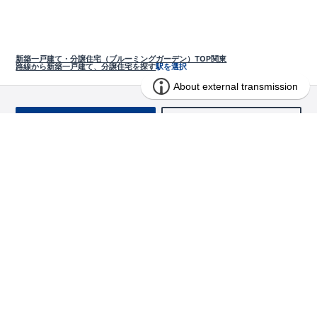
新築一戸建て・分譲住宅（ブルーミングガーデン）TOP
関東
路線から新築一戸建て、分譲住宅を探す
駅を選択
お問い合わせ
求む!! 建売用地
物件を探す
エリアから探す
東栄の家づくり
北海道・東北
長期優良住宅
お役立ちコンテンツ
北海道
宮城県
福島県
住宅性能評価書
関東
ご契約までの道のり
お客様インタビュー
茨城県
栃木県
群馬県
埼玉県
ブルーミングガーデンは地震につよい<地盤編>
現地見学ガイド
千葉県
東京都
神奈川県