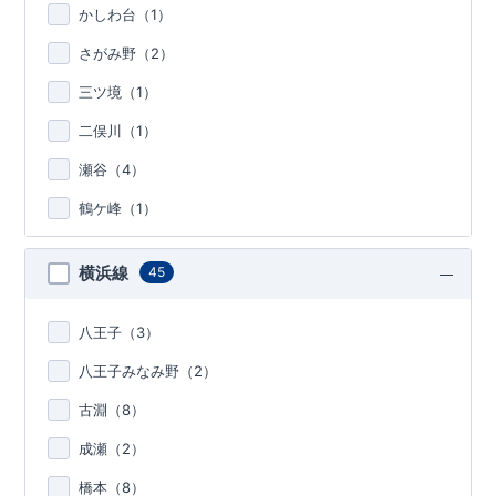
かしわ台（
1
）
さがみ野（
2
）
三ツ境（
1
）
二俣川（
1
）
瀬谷（
4
）
鶴ケ峰（
1
）
横浜線
45
八王子（
3
）
八王子みなみ野（
2
）
古淵（
8
）
成瀬（
2
）
橋本（
8
）