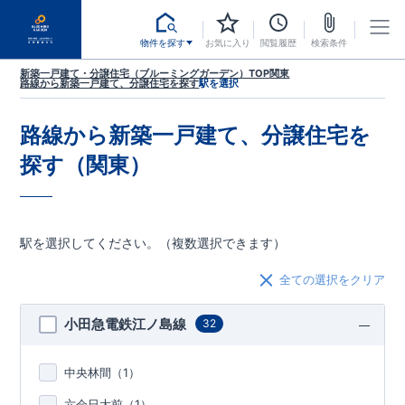
物件を探す
お気に入り
閲覧履歴
検索条件
新築一戸建て・分譲住宅（ブルーミングガーデン）TOP
関東
路線から新築一戸建て、分譲住宅を探す
駅を選択
路線から新築一戸建て、分譲住宅を
探す（関東）
駅を選択してください。（複数選択できます）
全ての選択をクリア
小田急電鉄江ノ島線
32
中央林間（
1
）
六会日大前（
1
）