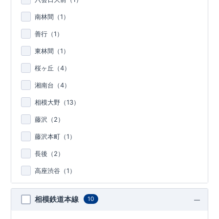
南林間（
1
）
善行（
1
）
東林間（
1
）
桜ヶ丘（
4
）
湘南台（
4
）
相模大野（
13
）
藤沢（
2
）
藤沢本町（
1
）
長後（
2
）
高座渋谷（
1
）
相模鉄道本線
10