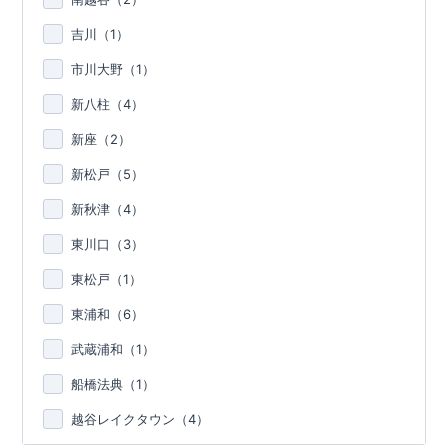
吉川（
1
）
市川大野（
1
）
新八柱（
4
）
新座（
2
）
新松戸（
5
）
新秋津（
4
）
東川口（
3
）
東松戸（
1
）
東浦和（
6
）
武蔵浦和（
1
）
船橋法典（
1
）
越谷レイクタウン（
4
）