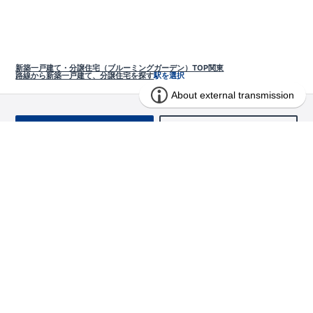
新築一戸建て・分譲住宅（ブルーミングガーデン）TOP
関東
路線から新築一戸建て、分譲住宅を探す
駅を選択
お問い合わせ
求む!! 建売用地
物件を探す
エリアから探す
東栄の家づくり
北海道・東北
長期優良住宅
お役立ちコンテンツ
北海道
宮城県
福島県
住宅性能評価書
関東
ご契約までの道のり
お客様インタビュー
茨城県
栃木県
群馬県
埼玉県
ブルーミングガーデンは地震につよい<地盤編>
現地見学ガイド