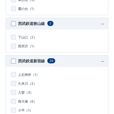
鷹の台（
1
）
西武鉄道狭山線
3
下山口（
2
）
西所沢（
1
）
西武鉄道新宿線
39
上石神井（
1
）
久米川（
2
）
入曽（
3
）
南大塚（
6
）
小平（
1
）