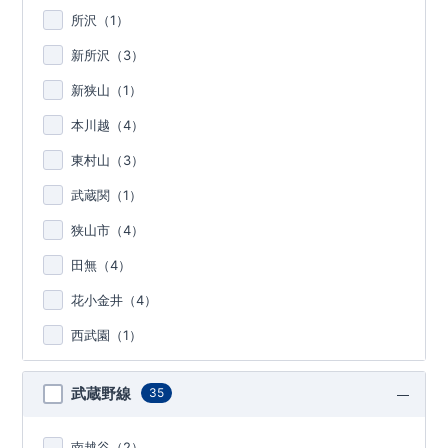
所沢（
1
）
新所沢（
3
）
新狭山（
1
）
本川越（
4
）
東村山（
3
）
武蔵関（
1
）
狭山市（
4
）
田無（
4
）
花小金井（
4
）
西武園（
1
）
武蔵野線
35
南越谷（
2
）