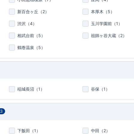
新百合ヶ丘（
2
）
本厚木（
5
）
渋沢（
4
）
玉川学園前（
1
）
相武台前（
5
）
祖師ヶ谷大蔵（
2
）
鶴巻温泉（
5
）
稲城長沼（
1
）
谷保（
1
）
13
下飯田（
1
）
中田（
2
）