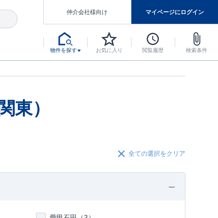
仲介会社様向け
マイページにログイン
物件を探す
お気に入り
閲覧履歴
検索条件
アした認定住宅です。
マンスには自信があります。
デザインテイストごとにサブブランドを開設し、意匠性の高い住宅を、よりわかりやすく、手の届きやすい形でご提案していきます。
東栄住宅では、お引渡し後最大10回の無料定期点検と最大60年間の品質保証を実施しています。
当サイトについて、ブルーミングガーデンシリーズに関して、東栄ホームサービス株式会社について。
デザインで、分譲住宅を変えていく。
関東）
全ての選択をクリア
愛甲石田（
3
）