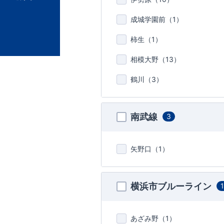
成城学園前（
1
）
柿生（
1
）
相模大野（
13
）
鶴川（
3
）
南武線
3
矢野口（
1
）
横浜市ブルーライン
あざみ野（
1
）