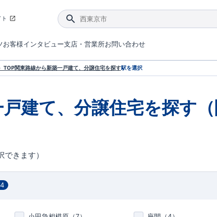
イト
ツ
お客様インタビュー
支店・営業所
お問い合わせ
てダメージを抑える制震技術。
4分野6項目で最高等級を取得！
ブルーミングガーデンは選ばれています。
件があったら行ってみよう！
ブルーミングガーデンは全棟で断熱等性能等級の「5」以上を標準取得しています。
東栄住宅では、地盤に特化した造成部門を社内に設置しお客様が安心して暮らせる土地をご提供するために、様々な取り組みを行っています。
声を大きくしてお伝えすることではないけど、実際に住んでみるとわかってくる。ブルーミングガーデンがこだわる「暮らしやすさ」を少しだけご紹介。
住宅にまつわるコラム。エリアから、キーワードから検索ができます。
室内空間を快適に保つ断熱性能
｢良い家を作って、きちんと手入れをして、長く大切に使う｣ことを目的とした、国が定めた7つの技術基準をクリ
ここまでやって低価格。コストパフォー
東栄住宅の特徴のひとつが自社一貫体制。土地の仕入れからお客様のご入居まで、東栄住宅のスタッフが携わっています。
東栄住宅の『分譲住宅』、『注文住宅』をご紹介いただくことでご紹介者様・ご成約いただいたお客様双方に特典をお贈りします。
TOP
関東
路線から新築一戸建て、分譲住宅を探す
駅を選択
一戸建て、分譲住宅を探す（
択できます）
74
小田急相模原（
7
）
座間（
4
）