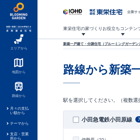
企業サ
東栄住宅の家づくり
お役立ちコンテン
地震に強い東栄住宅！ブルーミングガーデンは全棟住宅性能評価最高等級を取得！
「暮らしを豊かに」「帰ってきたくなる家」「お家時間を充実させたい」その想いから自社の設計士がお客様のニーズを反映した住み心地の良い新たな仕様を定期的にお届けしていきます。
設計から完成まで、国が定めた第三者機関が住宅性能を評価します
不動産（新築一戸建て・土地・条件付売地）購入は、各種手続きや見慣れない言葉などがたくさんあります。そんな不安もスッキリ解消！
東栄住宅に関する大切なキーワードの意味を一覧から見ることができます。
自社設計士考案の新仕様プロジェクト始動！
揺れに耐えるだけではなく、揺れ自体を低減し
ブルーミングガーデンは全棟住宅性能表示制度
家づくりのプロである業者さん、内情を知り尽くした東栄住宅の社員にも
現地見学するとメリットいっぱい！気になる物
家づくりのプロにも選ばれています
もっと暮らし快適プロジェクト
新築一戸建て・分譲住宅（ブルーミングガーデン）
エリアから
路線から新築
地図から
路線から
駅を選択してください。（複数選
月々の支払
い額から
小田急電鉄小田原線
テーマから
支店・営業
所から
伊勢原（
10
）