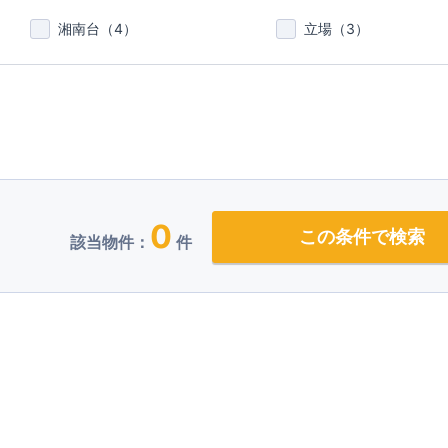
湘南台（
4
）
立場（
3
）
0
この条件で検索
該当物件：
件