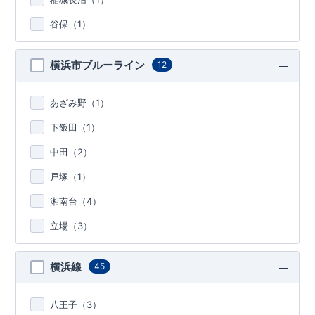
谷保（
1
）
横浜市ブルーライン
12
あざみ野（
1
）
下飯田（
1
）
中田（
2
）
戸塚（
1
）
湘南台（
4
）
立場（
3
）
横浜線
45
八王子（
3
）