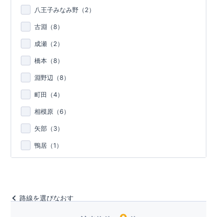
八王子みなみ野（
2
）
古淵（
8
）
成瀬（
2
）
橋本（
8
）
淵野辺（
8
）
町田（
4
）
相模原（
6
）
矢部（
3
）
鴨居（
1
）
路線を選びなおす