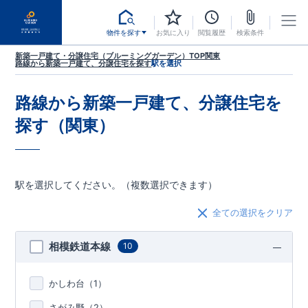
物件を探す
お気に入り
閲覧履歴
検索条件
新築一戸建て・分譲住宅（ブルーミングガーデン）TOP
関東
路線から新築一戸建て、分譲住宅を探す
駅を選択
路線から新築一戸建て、分譲住宅を
探す（関東）
駅を選択してください。（複数選択できます）
全ての選択をクリア
相模鉄道本線
10
かしわ台（
1
）
さがみ野（
2
）