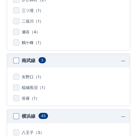
三ツ境（
1
）
二俣川（
1
）
瀬谷（
4
）
鶴ケ峰（
1
）
南武線
3
矢野口（
1
）
稲城長沼（
1
）
谷保（
1
）
横浜線
45
八王子（
3
）