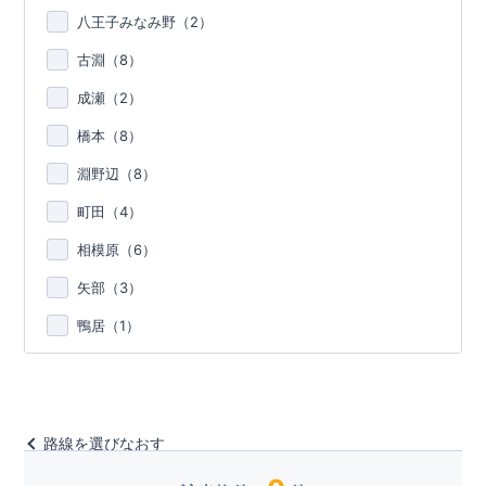
八王子みなみ野（
2
）
古淵（
8
）
成瀬（
2
）
橋本（
8
）
淵野辺（
8
）
町田（
4
）
相模原（
6
）
矢部（
3
）
鴨居（
1
）
路線を選びなおす