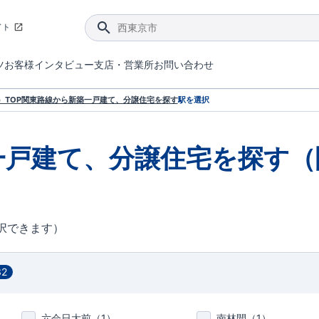
イト
ツ
お客様インタビュー
支店・営業所
お問い合わせ
てダメージを抑える制震技術。
4分野6項目で最高等級を取得！
ブルーミングガーデンは選ばれています。
件があったら行ってみよう！
ブルーミングガーデンは全棟で断熱等性能等級の「5」以上を標準取得しています。
東栄住宅では、地盤に特化した造成部門を社内に設置しお客様が安心して暮らせる土地をご提供するために、様々な取り組みを行っています。
声を大きくしてお伝えすることではないけど、実際に住んでみるとわかってくる。ブルーミングガーデンがこだわる「暮らしやすさ」を少しだけご紹介。
住宅にまつわるコラム。エリアから、キーワードから検索ができます。
室内空間を快適に保つ断熱性能
｢良い家を作って、きちんと手入れをして、長く大切に使う｣ことを目的とした、国が定めた7つの技術基準をクリ
ここまでやって低価格。コストパフォー
東栄住宅の特徴のひとつが自社一貫体制。土地の仕入れからお客様のご入居まで、東栄住宅のスタッフが携わっています。
東栄住宅の『分譲住宅』、『注文住宅』をご紹介いただくことでご紹介者様・ご成約いただいたお客様双方に特典をお贈りします。
TOP
関東
路線から新築一戸建て、分譲住宅を探す
駅を選択
一戸建て、分譲住宅を探す（
択できます）
32
六会日大前（
1
）
南林間（
1
）