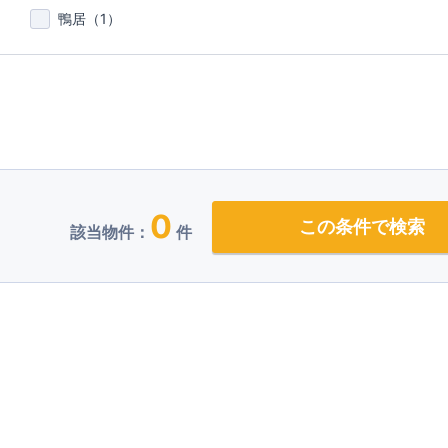
鴨居（
1
）
0
この条件で検索
該当物件：
件