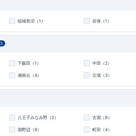
稲城長沼（
1
）
谷保（
1
）
13
下飯田（
1
）
中田（
2
）
湘南台（
4
）
立場（
3
）
八王子みなみ野（
2
）
古淵（
8
）
淵野辺（
8
）
町田（
4
）