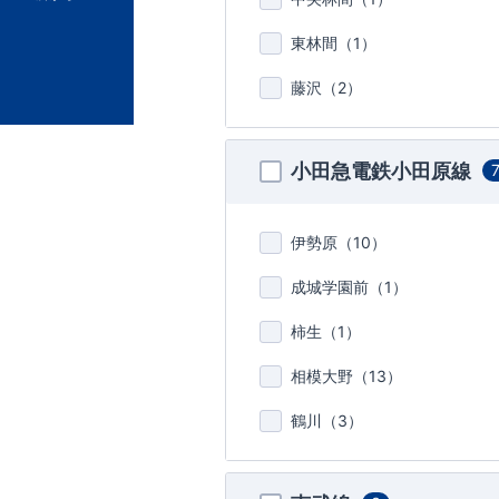
東林間（
1
）
藤沢（
2
）
小田急電鉄小田原線
伊勢原（
10
）
成城学園前（
1
）
柿生（
1
）
相模大野（
13
）
鶴川（
3
）