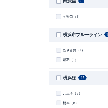
南武線
3
矢野口（
1
）
横浜市ブルーライン
あざみ野（
1
）
新羽（
1
）
横浜線
45
八王子（
3
）
橋本（
8
）