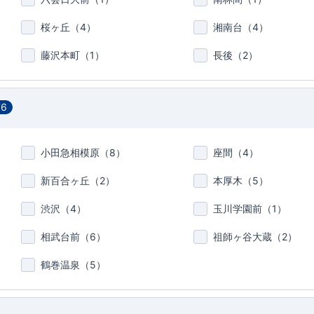
桜ヶ丘（
4
）
湘南台（
4
）
藤沢本町（
1
）
長後（
2
）
76
小田急相模原（
8
）
座間（
4
）
新百合ヶ丘（
2
）
本厚木（
5
）
渋沢（
4
）
玉川学園前（
1
）
相武台前（
6
）
祖師ヶ谷大蔵（
2
）
鶴巻温泉（
5
）