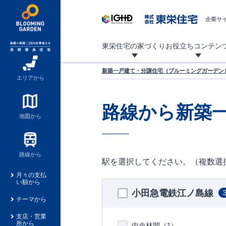
企業サ
東栄住宅の家づくり
お役立ちコンテン
地震に強い東栄住宅！ブルーミングガーデンは全棟住宅性能評価最高等級を取得！
「暮らしを豊かに」「帰ってきたくなる家」「お家時間を充実させたい」その想いから自社の設計士がお客様のニーズを反映した住み心地の良い新たな仕様を定期的にお届けしていきます。
設計から完成まで、国が定めた第三者機関が住宅性能を評価します
不動産（新築一戸建て・土地・条件付売地）購入は、各種手続きや見慣れない言葉などがたくさんあります。そんな不安もスッキリ解消！
東栄住宅に関する大切なキーワードの意味を一覧から見ることができます。
自社設計士考案の新仕様プロジェクト始動！
揺れに耐えるだけではなく、揺れ自体を低減し
ブルーミングガーデンは全棟住宅性能表示制度
家づくりのプロである業者さん、内情を知り尽くした東栄住宅の社員にも
現地見学するとメリットいっぱい！気になる物
家づくりのプロにも選ばれています
もっと暮らし快適プロジェクト
新築一戸建て・分譲住宅（ブルーミングガーデン）
エリアから
路線から新築
地図から
路線から
駅を選択してください。（複数選
月々の支払
い額から
小田急電鉄江ノ島線
テーマから
支店・営業
所から
中央林間（
1
）