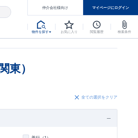
仲介会社様向け
マイページにログイン
物件を探す
お気に入り
閲覧履歴
検索条件
アした認定住宅です。
マンスには自信があります。
デザインテイストごとにサブブランドを開設し、意匠性の高い住宅を、よりわかりやすく、手の届きやすい形でご提案していきます。
東栄住宅では、お引渡し後最大10回の無料定期点検と最大60年間の品質保証を実施しています。
当サイトについて、ブルーミングガーデンシリーズに関して、東栄ホームサービス株式会社について。
デザインで、分譲住宅を変えていく。
関東）
全ての選択をクリア
善行（
1
）