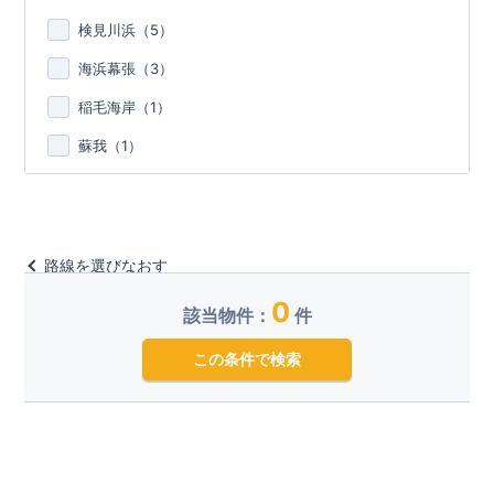
検見川浜（
5
）
海浜幕張（
3
）
稲毛海岸（
1
）
蘇我（
1
）
路線を選びなおす
0
該当物件：
件
この条件で検索