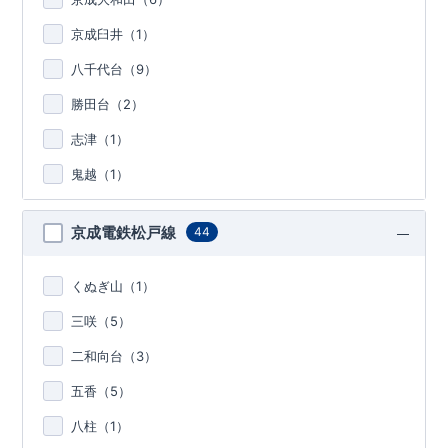
京成臼井（
1
）
八千代台（
9
）
勝田台（
2
）
志津（
1
）
鬼越（
1
）
京成電鉄松戸線
44
くぬぎ山（
1
）
三咲（
5
）
二和向台（
3
）
五香（
5
）
八柱（
1
）