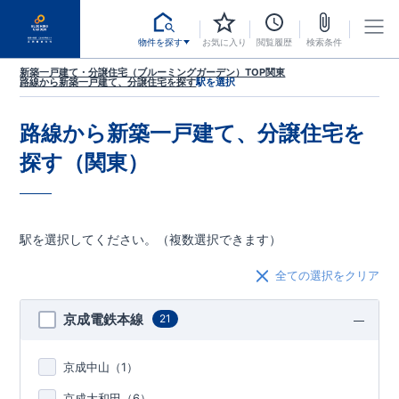
物件を探す
お気に入り
閲覧履歴
検索条件
新築一戸建て・分譲住宅（ブルーミングガーデン）TOP
関東
路線から新築一戸建て、分譲住宅を探す
駅を選択
路線から新築一戸建て、分譲住宅を
探す（関東）
駅を選択してください。（複数選択できます）
全ての選択をクリア
京成電鉄本線
21
京成中山（
1
）
京成大和田（
6
）