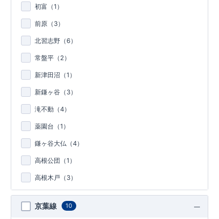
初富（
1
）
前原（
3
）
北習志野（
6
）
常盤平（
2
）
新津田沼（
1
）
新鎌ヶ谷（
3
）
滝不動（
4
）
薬園台（
1
）
鎌ヶ谷大仏（
4
）
高根公団（
1
）
高根木戸（
3
）
京葉線
10