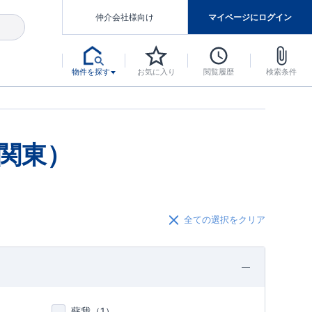
仲介会社様向け
マイページにログイン
物件を探す
お気に入り
閲覧履歴
検索条件
アした認定住宅です。
マンスには自信があります。
デザインテイストごとにサブブランドを開設し、意匠性の高い住宅を、よりわかりやすく、手の届きやすい形でご提案していきます。
東栄住宅では、お引渡し後最大10回の無料定期点検と最大60年間の品質保証を実施しています。
当サイトについて、ブルーミングガーデンシリーズに関して、東栄ホームサービス株式会社について。
デザインで、分譲住宅を変えていく。
関東）
全ての選択をクリア
蘇我（
1
）