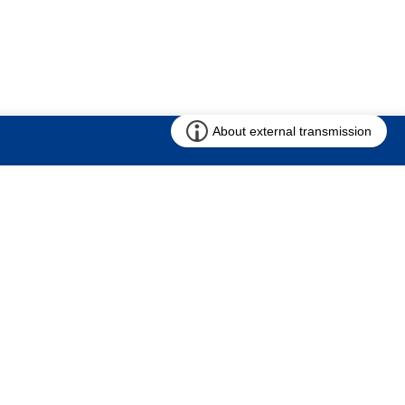
お問い合わせ
求む!! 建売用地
仲介会社様専用ページ