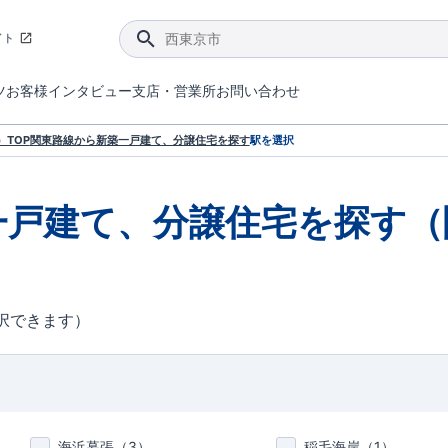
イト
ツ
お客様インタビュー
支店・営業所
お問い合わせ
てダメージを抑える制震技術。
4分野6項目で最高等級を取得！
ブルーミングガーデンは選ばれています。
件があったら行ってみよう！
ブルーミングガーデンは全棟で断熱等性能等級の「5」以上を標準取得しています。
東栄住宅では、地盤に特化した造成部門を社内に設置しお客様が安心して暮らせる土地をご提供するために、様々な取り組みを行っています。
声を大きくしてお伝えすることではないけど、実際に住んでみるとわかってくる。ブルーミングガーデンがこだわる「暮らしやすさ」を少しだけご紹介。
住宅にまつわるコラム。エリアから、キーワードから検索ができます。
室内空間を快適に保つ断熱性能
｢良い家を作って、きちんと手入れをして、長く大切に使う｣ことを目的とした、国が定めた7つの技術基準をクリ
ここまでやって低価格。コストパフォー
東栄住宅の特徴のひとつが自社一貫体制。土地の仕入れからお客様のご入居まで、東栄住宅のスタッフが携わっています。
東栄住宅の『分譲住宅』、『注文住宅』をご紹介いただくことでご紹介者様・ご成約いただいたお客様双方に特典をお贈りします。
TOP
関東
路線から新築一戸建て、分譲住宅を探す
駅を選択
一戸建て、分譲住宅を探す（
択できます）
海浜幕張（
3
）
稲毛海岸（
1
）