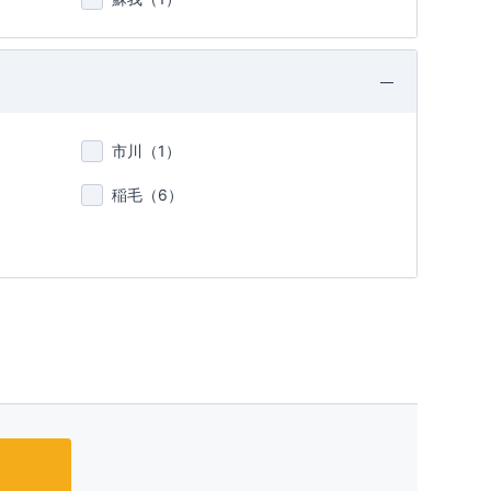
市川（
1
）
稲毛（
6
）