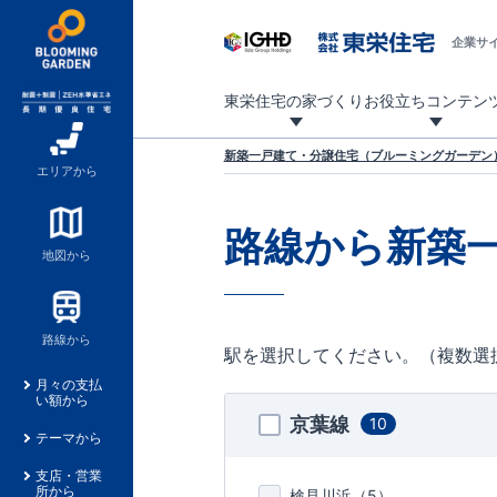
企業サ
東栄住宅の家づくり
お役立ちコンテン
地震に強い東栄住宅！ブルーミングガーデンは全棟住宅性能評価最高等級を取得！
「暮らしを豊かに」「帰ってきたくなる家」「お家時間を充実させたい」その想いから自社の設計士がお客様のニーズを反映した住み心地の良い新たな仕様を定期的にお届けしていきます。
設計から完成まで、国が定めた第三者機関が住宅性能を評価します
不動産（新築一戸建て・土地・条件付売地）購入は、各種手続きや見慣れない言葉などがたくさんあります。そんな不安もスッキリ解消！
東栄住宅に関する大切なキーワードの意味を一覧から見ることができます。
自社設計士考案の新仕様プロジェクト始動！
揺れに耐えるだけではなく、揺れ自体を低減し
ブルーミングガーデンは全棟住宅性能表示制度
家づくりのプロである業者さん、内情を知り尽くした東栄住宅の社員にも
現地見学するとメリットいっぱい！気になる物
家づくりのプロにも選ばれています
もっと暮らし快適プロジェクト
新築一戸建て・分譲住宅（ブルーミングガーデン）
エリアから
路線から新築
地図から
路線から
駅を選択してください。（複数選
月々の支払
い額から
京葉線
10
テーマから
支店・営業
所から
検見川浜（
5
）