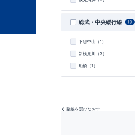
総武・中央緩行線
19
下総中山（
1
）
新検見川（
3
）
船橋（
1
）
路線を選びなおす