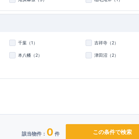
千葉（
1
）
吉祥寺（
2
）
本八幡（
2
）
津田沼（
2
）
0
この条件で検索
該当物件：
件