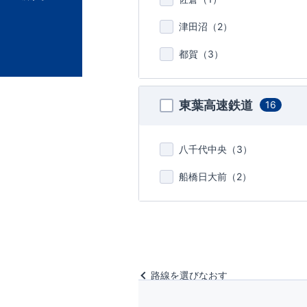
津田沼（
2
）
都賀（
3
）
東葉高速鉄道
16
八千代中央（
3
）
船橋日大前（
2
）
路線を選びなおす