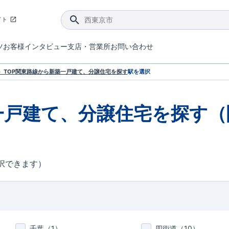
イト
ツ
お客様インタビュー
支店・営業所
お問い合わせ
てダメージを抑える制震技術。
4分野6項目で最高等級を取得！
ブルーミングガーデンは選ばれています。
件があったら行ってみよう！
ブルーミングガーデンは全棟で断熱等性能等級の「5」以上を標準取得しています。
東栄住宅では、地盤に特化した造成部門を社内に設置しお客様が安心して暮らせる土地をご提供するために、様々な取り組みを行っています。
声を大きくしてお伝えすることではないけど、実際に住んでみるとわかってくる。ブルーミングガーデンがこだわる「暮らしやすさ」を少しだけご紹介。
住宅にまつわるコラム。エリアから、キーワードから検索ができます。
室内空間を快適に保つ断熱性能
｢良い家を作って、きちんと手入れをして、長く大切に使う｣ことを目的とした、国が定めた7つの技術基準をクリ
ここまでやって低価格。コストパフォー
東栄住宅の特徴のひとつが自社一貫体制。土地の仕入れからお客様のご入居まで、東栄住宅のスタッフが携わっています。
東栄住宅の『分譲住宅』、『注文住宅』をご紹介いただくことでご紹介者様・ご成約いただいたお客様双方に特典をお贈りします。
TOP
関東
路線から新築一戸建て、分譲住宅を探す
駅を選択
一戸建て、分譲住宅を探す（
択できます）
千葉（
1
）
四街道（
10
）