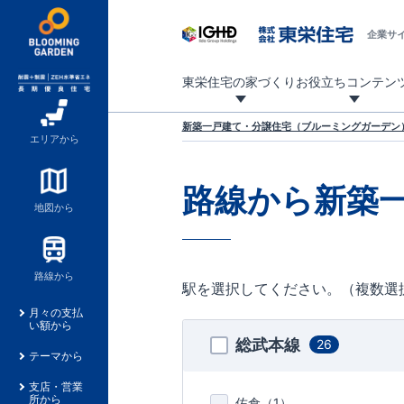
企業サ
東栄住宅の家づくり
お役立ちコンテン
地震に強い東栄住宅！ブルーミングガーデンは全棟住宅性能評価最高等級を取得！
「暮らしを豊かに」「帰ってきたくなる家」「お家時間を充実させたい」その想いから自社の設計士がお客様のニーズを反映した住み心地の良い新たな仕様を定期的にお届けしていきます。
設計から完成まで、国が定めた第三者機関が住宅性能を評価します
不動産（新築一戸建て・土地・条件付売地）購入は、各種手続きや見慣れない言葉などがたくさんあります。そんな不安もスッキリ解消！
東栄住宅に関する大切なキーワードの意味を一覧から見ることができます。
自社設計士考案の新仕様プロジェクト始動！
揺れに耐えるだけではなく、揺れ自体を低減し
ブルーミングガーデンは全棟住宅性能表示制度
家づくりのプロである業者さん、内情を知り尽くした東栄住宅の社員にも
現地見学するとメリットいっぱい！気になる物
家づくりのプロにも選ばれています
もっと暮らし快適プロジェクト
新築一戸建て・分譲住宅（ブルーミングガーデン）
エリアから
路線から新築
地図から
路線から
駅を選択してください。（複数選
月々の支払
い額から
総武本線
26
テーマから
支店・営業
所から
佐倉（
1
）