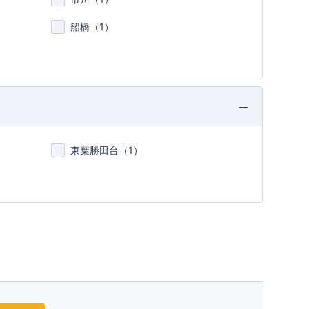
船橋（
1
）
東葉勝田台（
1
）