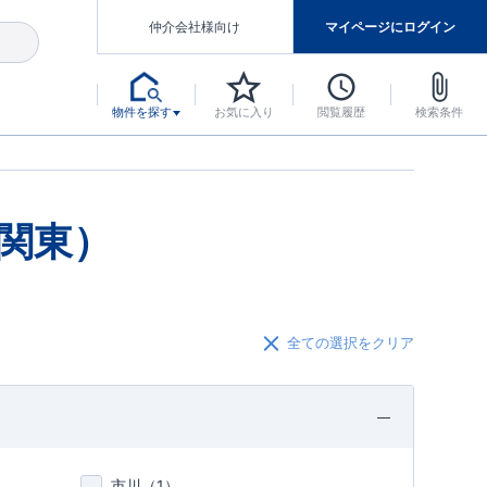
仲介会社様向け
マイページにログイン
物件を探す
お気に入り
閲覧履歴
検索条件
アした認定住宅です。
マンスには自信があります。
デザインテイストごとにサブブランドを開設し、意匠性の高い住宅を、よりわかりやすく、手の届きやすい形でご提案していきます。
東栄住宅では、お引渡し後最大10回の無料定期点検と最大60年間の品質保証を実施しています。
当サイトについて、ブルーミングガーデンシリーズに関して、東栄ホームサービス株式会社について。
デザインで、分譲住宅を変えていく。
関東）
全ての選択をクリア
市川（
1
）