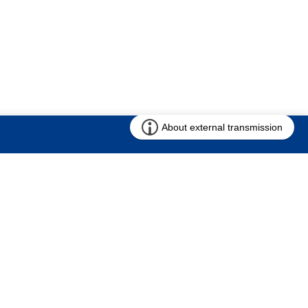
お問い合わせ
求む!! 建売用地
仲介会社様専用ページ