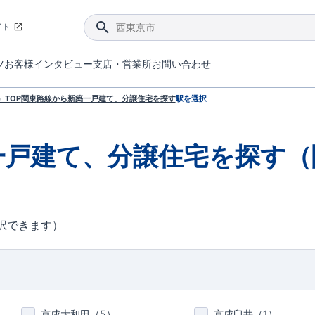
イト
ツ
お客様インタビュー
支店・営業所
お問い合わせ
てダメージを抑える制震技術。
4分野6項目で最高等級を取得！
ブルーミングガーデンは選ばれています。
件があったら行ってみよう！
ブルーミングガーデンは全棟で断熱等性能等級の「5」以上を標準取得しています。
東栄住宅では、地盤に特化した造成部門を社内に設置しお客様が安心して暮らせる土地をご提供するために、様々な取り組みを行っています。
声を大きくしてお伝えすることではないけど、実際に住んでみるとわかってくる。ブルーミングガーデンがこだわる「暮らしやすさ」を少しだけご紹介。
住宅にまつわるコラム。エリアから、キーワードから検索ができます。
室内空間を快適に保つ断熱性能
｢良い家を作って、きちんと手入れをして、長く大切に使う｣ことを目的とした、国が定めた7つの技術基準をクリ
ここまでやって低価格。コストパフォー
東栄住宅の特徴のひとつが自社一貫体制。土地の仕入れからお客様のご入居まで、東栄住宅のスタッフが携わっています。
東栄住宅の『分譲住宅』、『注文住宅』をご紹介いただくことでご紹介者様・ご成約いただいたお客様双方に特典をお贈りします。
TOP
関東
路線から新築一戸建て、分譲住宅を探す
駅を選択
一戸建て、分譲住宅を探す（
択できます）
京成大和田（
5
）
京成臼井（
1
）