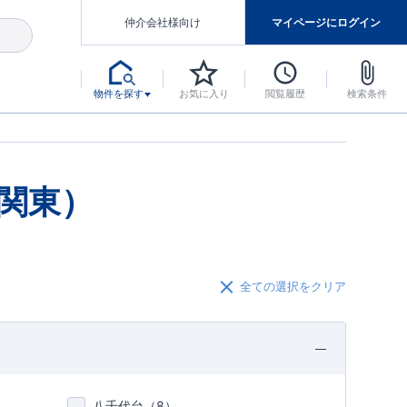
仲介会社様向け
マイページにログイン
物件を探す
お気に入り
閲覧履歴
検索条件
アした認定住宅です。
マンスには自信があります。
デザインテイストごとにサブブランドを開設し、意匠性の高い住宅を、よりわかりやすく、手の届きやすい形でご提案していきます。
東栄住宅では、お引渡し後最大10回の無料定期点検と最大60年間の品質保証を実施しています。
当サイトについて、ブルーミングガーデンシリーズに関して、東栄ホームサービス株式会社について。
デザインで、分譲住宅を変えていく。
関東）
全ての選択をクリア
八千代台（
8
）