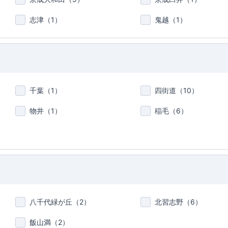
志津（
1
）
鬼越（
1
）
千葉（
1
）
四街道（
10
）
物井（
1
）
稲毛（
6
）
八千代緑が丘（
2
）
北習志野（
6
）
飯山満（
2
）