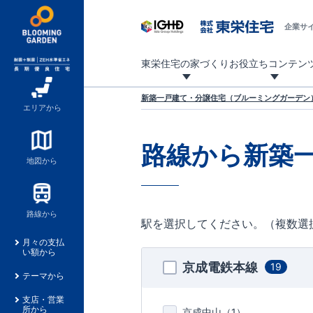
企業サ
東栄住宅の家づくり
お役立ちコンテン
地震に強い東栄住宅！ブルーミングガーデンは全棟住宅性能評価最高等級を取得！
「暮らしを豊かに」「帰ってきたくなる家」「お家時間を充実させたい」その想いから自社の設計士がお客様のニーズを反映した住み心地の良い新たな仕様を定期的にお届けしていきます。
設計から完成まで、国が定めた第三者機関が住宅性能を評価します
不動産（新築一戸建て・土地・条件付売地）購入は、各種手続きや見慣れない言葉などがたくさんあります。そんな不安もスッキリ解消！
東栄住宅に関する大切なキーワードの意味を一覧から見ることができます。
自社設計士考案の新仕様プロジェクト始動！
揺れに耐えるだけではなく、揺れ自体を低減し
ブルーミングガーデンは全棟住宅性能表示制度
家づくりのプロである業者さん、内情を知り尽くした東栄住宅の社員にも
現地見学するとメリットいっぱい！気になる物
家づくりのプロにも選ばれています
もっと暮らし快適プロジェクト
新築一戸建て・分譲住宅（ブルーミングガーデン）
エリアから
路線から新築
地図から
路線から
駅を選択してください。（複数選
月々の支払
い額から
京成電鉄本線
19
テーマから
支店・営業
所から
京成中山（
1
）