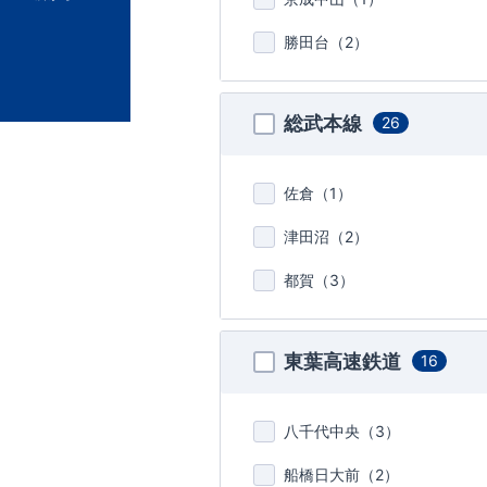
勝田台（
2
）
総武本線
26
佐倉（
1
）
津田沼（
2
）
都賀（
3
）
東葉高速鉄道
16
八千代中央（
3
）
船橋日大前（
2
）