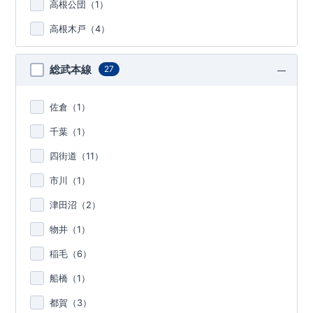
高根公団（
1
）
高根木戸（
4
）
総武本線
27
佐倉（
1
）
千葉（
1
）
四街道（
11
）
市川（
1
）
津田沼（
2
）
物井（
1
）
稲毛（
6
）
船橋（
1
）
都賀（
3
）