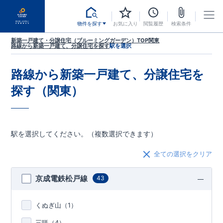
物件を探す
お気に入り
閲覧履歴
検索条件
新築一戸建て・分譲住宅（ブルーミングガーデン）TOP
関東
路線から新築一戸建て、分譲住宅を探す
駅を選択
路線から新築一戸建て、分譲住宅を
探す（関東）
駅を選択してください。（複数選択できます）
全ての選択をクリア
京成電鉄松戸線
43
くぬぎ山（
1
）
三咲（
4
）