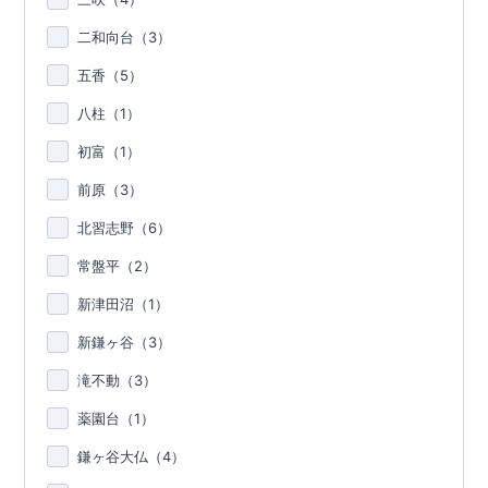
二和向台（
3
）
五香（
5
）
八柱（
1
）
初富（
1
）
前原（
3
）
北習志野（
6
）
常盤平（
2
）
新津田沼（
1
）
新鎌ヶ谷（
3
）
滝不動（
3
）
薬園台（
1
）
鎌ヶ谷大仏（
4
）