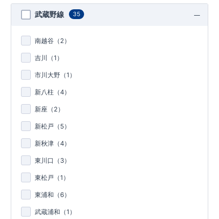
武蔵野線
35
南越谷（
2
）
吉川（
1
）
市川大野（
1
）
新八柱（
4
）
新座（
2
）
新松戸（
5
）
新秋津（
4
）
東川口（
3
）
東松戸（
1
）
東浦和（
6
）
武蔵浦和（
1
）