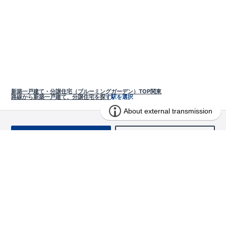
新築一戸建て・分譲住宅（ブルーミングガーデン）TOP
関東
路線から新築一戸建て、分譲住宅を探す
駅を選択
お問い合わせ
求む!! 建売用地
物件を探す
エリアから探す
東栄の家づくり
北海道・東北
長期優良住宅