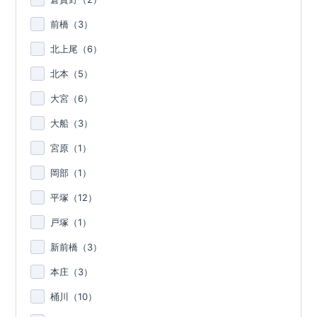
前橋（
3
）
北上尾（
6
）
北本（
5
）
大宮（
6
）
大船（
3
）
宮原（
1
）
岡部（
1
）
平塚（
12
）
戸塚（
1
）
新前橋（
3
）
本庄（
3
）
桶川（
10
）