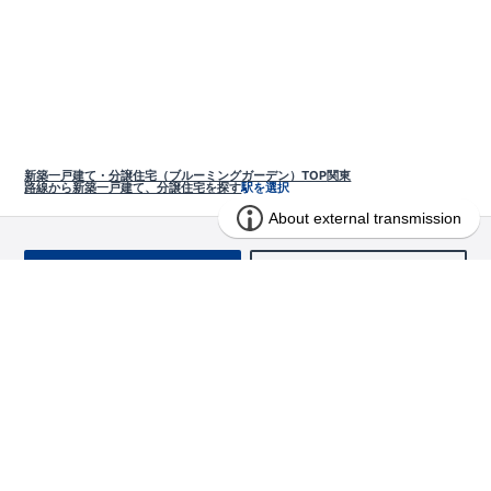
新築一戸建て・分譲住宅（ブルーミングガーデン）TOP
関東
路線から新築一戸建て、分譲住宅を探す
駅を選択
お問い合わせ
求む!! 建売用地
物件を探す
エリアから探す
東栄の家づくり
北海道・東北
長期優良住宅
お役立ちコンテンツ
北海道
宮城県
福島県