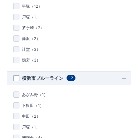
平塚（
12
）
戸塚（
1
）
茅ケ崎（
7
）
藤沢（
2
）
辻堂（
3
）
鴨宮（
3
）
横浜市ブルーライン
12
あざみ野（
1
）
下飯田（
1
）
中田（
2
）
戸塚（
1
）
湘南台（
4
）