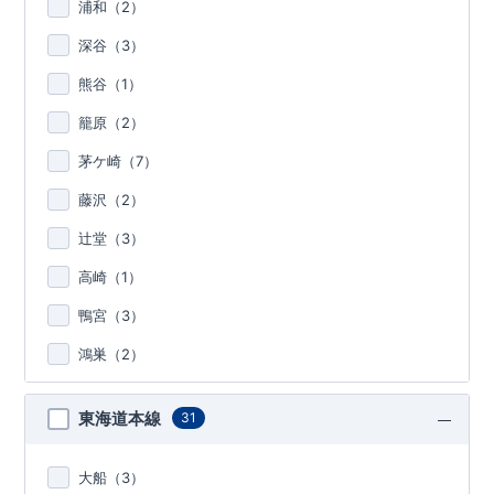
浦和（
2
）
深谷（
3
）
熊谷（
1
）
籠原（
2
）
茅ケ崎（
7
）
藤沢（
2
）
辻堂（
3
）
高崎（
1
）
鴨宮（
3
）
鴻巣（
2
）
東海道本線
31
大船（
3
）