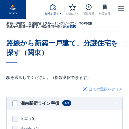
物件を探す
お気に入り
閲覧履歴
検索条件
新築一戸建て・分譲住宅（ブルーミングガーデン）TOP
関東
路線から新築一戸建て、分譲住宅を探す
駅を選択
路線から新築一戸建て、分譲住宅を
探す（関東）
駅を選択してください。（複数選択できます）
全ての選択をクリア
湘南新宿ライン宇須
48
久喜（
9
）
北鎌倉（
2
）