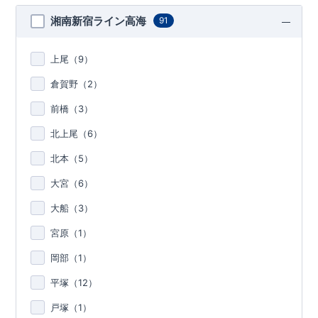
湘南新宿ライン高海
91
上尾（
9
）
倉賀野（
2
）
前橋（
3
）
北上尾（
6
）
北本（
5
）
大宮（
6
）
大船（
3
）
宮原（
1
）
岡部（
1
）
平塚（
12
）
戸塚（
1
）