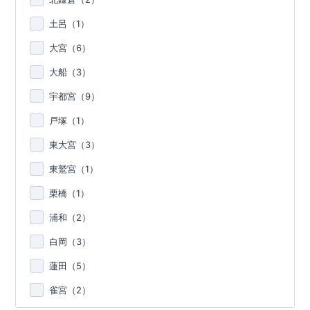
土呂（
1
）
大宮（
6
）
大船（
3
）
宇都宮（
9
）
戸塚（
1
）
東大宮（
3
）
東鷲宮（
1
）
栗橋（
1
）
浦和（
2
）
白岡（
3
）
蓮田（
5
）
雀宮（
2
）