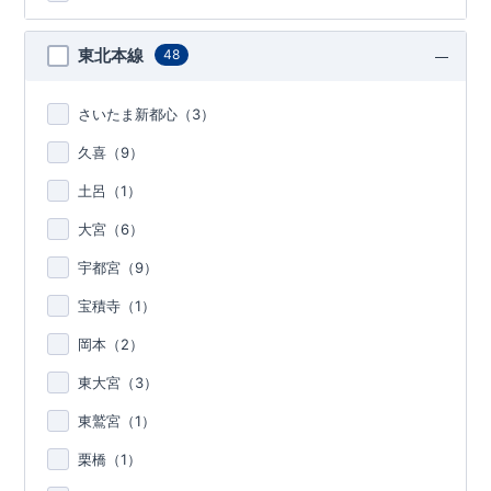
東北本線
48
さいたま新都心（
3
）
久喜（
9
）
土呂（
1
）
大宮（
6
）
宇都宮（
9
）
宝積寺（
1
）
岡本（
2
）
東大宮（
3
）
東鷲宮（
1
）
栗橋（
1
）