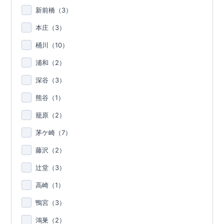
新前橋（
3
）
本庄（
3
）
桶川（
10
）
浦和（
2
）
深谷（
3
）
熊谷（
1
）
籠原（
2
）
茅ケ崎（
7
）
藤沢（
2
）
辻堂（
3
）
高崎（
1
）
鴨宮（
3
）
鴻巣（
2
）