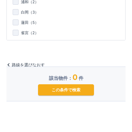
浦和（
2
）
白岡（
3
）
蓮田（
5
）
雀宮（
2
）
路線を選びなおす
0
該当物件：
件
この条件で検索