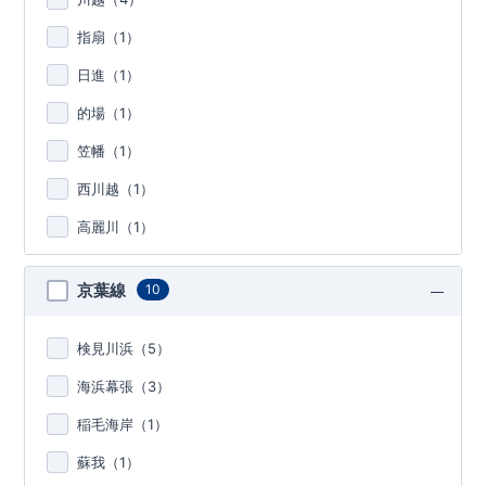
指扇（
1
）
日進（
1
）
的場（
1
）
笠幡（
1
）
西川越（
1
）
高麗川（
1
）
京葉線
10
検見川浜（
5
）
海浜幕張（
3
）
稲毛海岸（
1
）
蘇我（
1
）