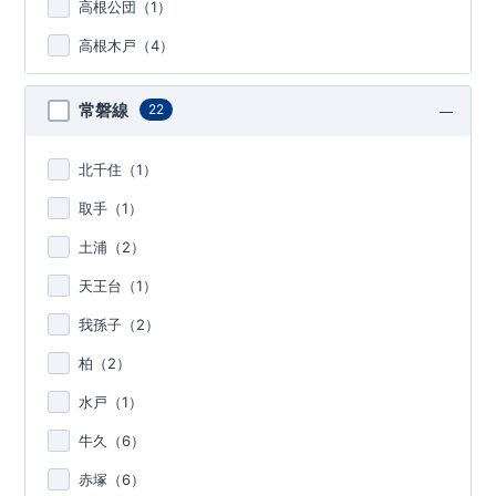
高根公団（
1
）
高根木戸（
4
）
常磐線
22
北千住（
1
）
取手（
1
）
土浦（
2
）
天王台（
1
）
我孫子（
2
）
柏（
2
）
水戸（
1
）
牛久（
6
）
赤塚（
6
）