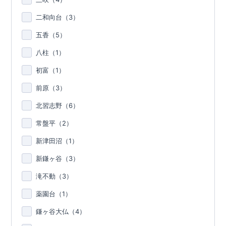
二和向台（
3
）
五香（
5
）
八柱（
1
）
初富（
1
）
前原（
3
）
北習志野（
6
）
常盤平（
2
）
新津田沼（
1
）
新鎌ヶ谷（
3
）
滝不動（
3
）
薬園台（
1
）
鎌ヶ谷大仏（
4
）