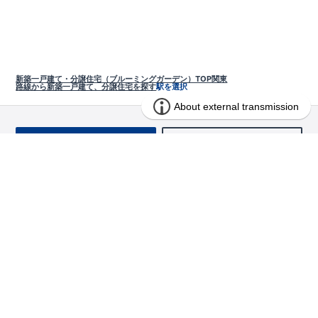
新築一戸建て・分譲住宅（ブルーミングガーデン）TOP
関東
路線から新築一戸建て、分譲住宅を探す
駅を選択
お問い合わせ
求む!! 建売用地
物件を探す
エリアから探す
東栄の家づくり
北海道・東北
長期優良住宅
お役立ちコンテンツ
北海道
宮城県
福島県
住宅性能評価書
関東
ご契約までの道のり
お客様インタビュー
茨城県
栃木県
群馬県
埼玉県