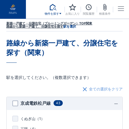
物件を探す
お気に入り
閲覧履歴
検索条件
新築一戸建て・分譲住宅（ブルーミングガーデン）TOP
関東
路線から新築一戸建て、分譲住宅を探す
駅を選択
路線から新築一戸建て、分譲住宅を
探す（関東）
駅を選択してください。（複数選択できます）
全ての選択をクリア
京成電鉄松戸線
43
くぬぎ山（
1
）
三咲（
4
）