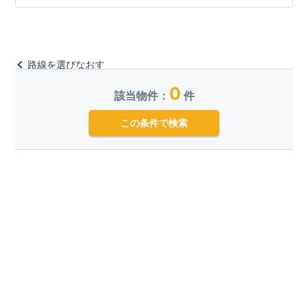
路線を選びなおす
0
該当物件：
件
この条件で検索