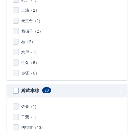
土浦（
2
）
天王台（
1
）
我孫子（
2
）
柏（
2
）
水戸（
1
）
牛久（
6
）
赤塚（
6
）
総武本線
26
佐倉（
1
）
千葉（
1
）
四街道（
10
）