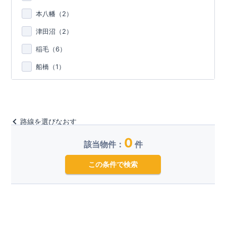
本八幡（
2
）
津田沼（
2
）
稲毛（
6
）
船橋（
1
）
路線を選びなおす
0
該当物件：
件
この条件で検索