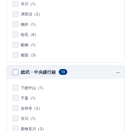
市川（
1
）
津田沼（
2
）
物井（
1
）
稲毛（
6
）
船橋（
1
）
都賀（
3
）
総武・中央緩行線
19
下総中山（
1
）
千葉（
1
）
吉祥寺（
2
）
市川（
1
）
新検見川（
3
）