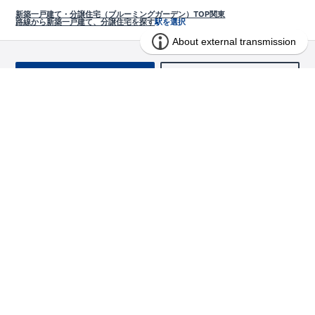
新築一戸建て・分譲住宅（ブルーミングガーデン）TOP
関東
路線から新築一戸建て、分譲住宅を探す
駅を選択
お問い合わせ
求む!! 建売用地
物件を探す
エリアから探す
東栄の家づくり
北海道・東北
長期優良住宅
お役立ちコンテンツ
北海道
宮城県
福島県
住宅性能評価書
関東
ご契約までの道のり
お客様インタビュー
茨城県
栃木県
群馬県
埼玉県
ブルーミングガーデンは地震につよい<地盤編>
現地見学ガイド
千葉県
東京都
神奈川県
支店・営業所
ブルーミングガーデンは地震につよい<建物編>
住宅にまつわるコラム
中部
室内空間を快適に保つ断熱性能
アフターサービス
ご紹介制度のご案内
山梨県
静岡県
愛知県