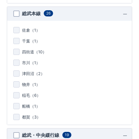
総武本線
26
佐倉（
1
）
千葉（
1
）
四街道（
10
）
市川（
1
）
津田沼（
2
）
物井（
1
）
稲毛（
6
）
船橋（
1
）
都賀（
3
）
総武・中央緩行線
19