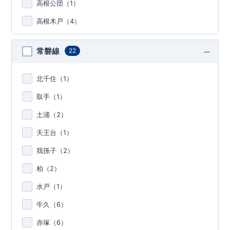
高根公団（
1
）
高根木戸（
4
）
常磐線
22
北千住（
1
）
取手（
1
）
土浦（
2
）
天王台（
1
）
我孫子（
2
）
柏（
2
）
水戸（
1
）
牛久（
6
）
赤塚（
6
）