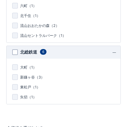
六町（
1
）
北千住（
1
）
流山おおたかの森（
2
）
流山セントラルパーク（
1
）
北総鉄道
6
大町（
1
）
新鎌ヶ谷（
3
）
東松戸（
1
）
矢切（
1
）