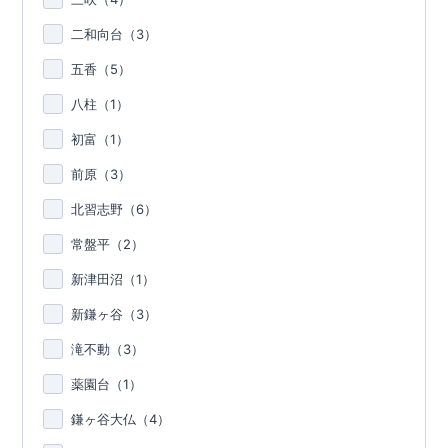
二和向台（
3
）
五香（
5
）
八柱（
1
）
初富（
1
）
前原（
3
）
北習志野（
6
）
常盤平（
2
）
新津田沼（
1
）
新鎌ヶ谷（
3
）
滝不動（
3
）
薬園台（
1
）
鎌ヶ谷大仏（
4
）