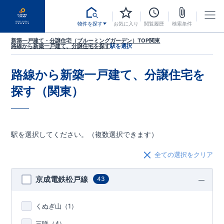
物件を探す
お気に入り
閲覧履歴
検索条件
新築一戸建て・分譲住宅（ブルーミングガーデン）TOP
関東
路線から新築一戸建て、分譲住宅を探す
駅を選択
路線から新築一戸建て、分譲住宅を
探す（関東）
駅を選択してください。（複数選択できます）
全ての選択をクリア
京成電鉄松戸線
43
くぬぎ山（
1
）
三咲（
4
）