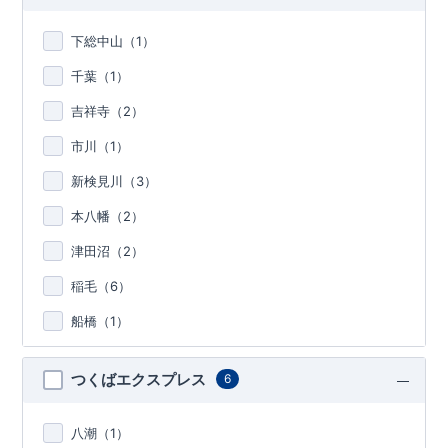
下総中山（
1
）
千葉（
1
）
吉祥寺（
2
）
市川（
1
）
新検見川（
3
）
本八幡（
2
）
津田沼（
2
）
稲毛（
6
）
船橋（
1
）
つくばエクスプレス
6
八潮（
1
）