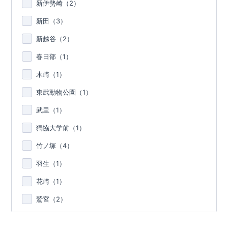
新伊勢崎（
2
）
新田（
3
）
新越谷（
2
）
春日部（
1
）
木崎（
1
）
東武動物公園（
1
）
武里（
1
）
獨協大学前（
1
）
竹ノ塚（
4
）
羽生（
1
）
花崎（
1
）
鷲宮（
2
）