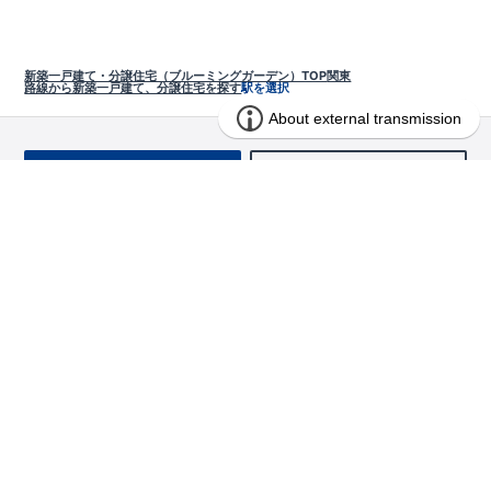
新築一戸建て・分譲住宅（ブルーミングガーデン）TOP
関東
路線から新築一戸建て、分譲住宅を探す
駅を選択
お問い合わせ
求む!! 建売用地
物件を探す
エリアから探す
東栄の家づくり
北海道・東北
長期優良住宅
お役立ちコンテンツ
北海道
宮城県
福島県
住宅性能評価書
関東
ご契約までの道のり
お客様インタビュー
茨城県
栃木県
群馬県
埼玉県
ブルーミングガーデンは地震につよい<地盤編>
現地見学ガイド
千葉県
東京都
神奈川県
支店・営業所
ブルーミングガーデンは地震につよい<建物編>