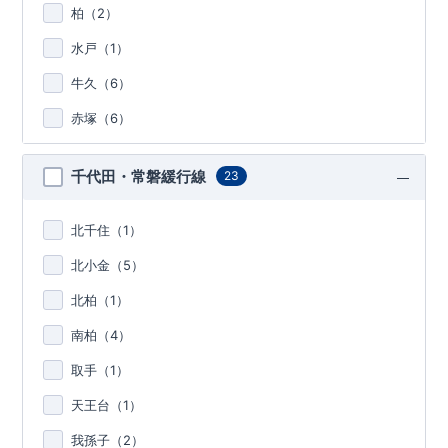
柏（
2
）
水戸（
1
）
牛久（
6
）
赤塚（
6
）
千代田・常磐緩行線
23
北千住（
1
）
北小金（
5
）
北柏（
1
）
南柏（
4
）
取手（
1
）
天王台（
1
）
我孫子（
2
）