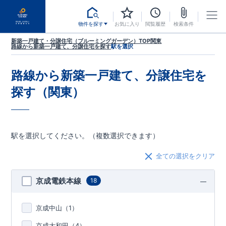
物件を探す
お気に入り
閲覧履歴
検索条件
新築一戸建て・分譲住宅（ブルーミングガーデン）TOP
関東
路線から新築一戸建て、分譲住宅を探す
駅を選択
路線から新築一戸建て、分譲住宅を
探す（関東）
駅を選択してください。（複数選択できます）
全ての選択をクリア
京成電鉄本線
18
京成中山（
1
）
京成大和田（
4
）