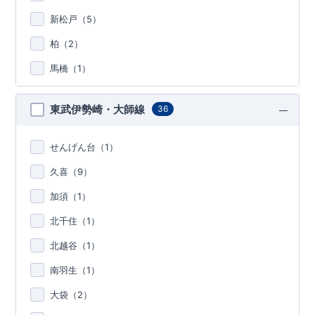
新松戸（
5
）
柏（
2
）
馬橋（
1
）
東武伊勢崎・大師線
36
せんげん台（
1
）
久喜（
9
）
加須（
1
）
北千住（
1
）
北越谷（
1
）
南羽生（
1
）
大袋（
2
）