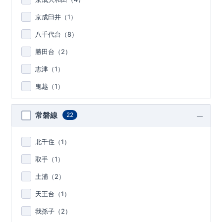
京成臼井（
1
）
八千代台（
8
）
勝田台（
2
）
志津（
1
）
鬼越（
1
）
常磐線
22
北千住（
1
）
取手（
1
）
土浦（
2
）
天王台（
1
）
我孫子（
2
）