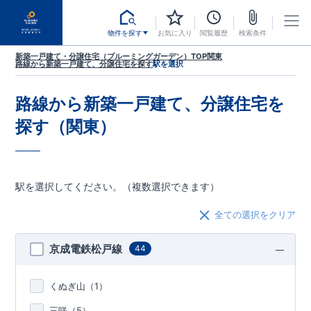
物件を探す
お気に入り
閲覧履歴
検索条件
新築一戸建て・分譲住宅（ブルーミングガーデン）TOP
関東
路線から新築一戸建て、分譲住宅を探す
駅を選択
路線から新築一戸建て、分譲住宅を
探す（関東）
駅を選択してください。（複数選択できます）
全ての選択をクリア
京成電鉄松戸線
44
くぬぎ山（
1
）
三咲（
5
）