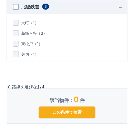
北総鉄道
6
大町（
1
）
新鎌ヶ谷（
3
）
東松戸（
1
）
矢切（
1
）
路線を選びなおす
0
該当物件：
件
この条件で検索