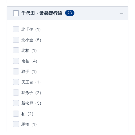
千代田・常磐緩行線
23
北千住（
1
）
北小金（
5
）
北柏（
1
）
南柏（
4
）
取手（
1
）
天王台（
1
）
我孫子（
2
）
新松戸（
5
）
柏（
2
）
馬橋（
1
）