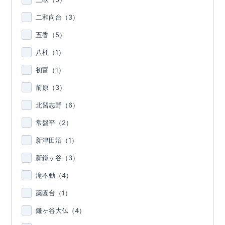
二和向台（
3
）
五香（
5
）
八柱（
1
）
初富（
1
）
前原（
3
）
北習志野（
6
）
常盤平（
2
）
新津田沼（
1
）
新鎌ヶ谷（
3
）
滝不動（
4
）
薬園台（
1
）
鎌ヶ谷大仏（
4
）