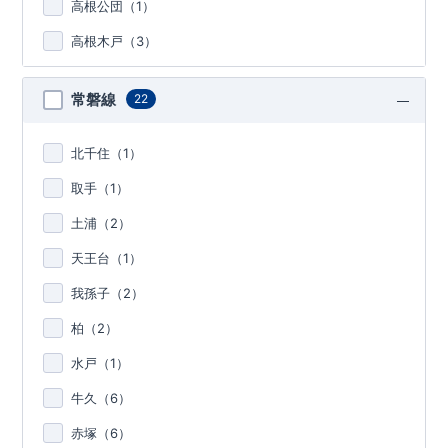
高根公団（
1
）
高根木戸（
3
）
常磐線
22
北千住（
1
）
取手（
1
）
土浦（
2
）
天王台（
1
）
我孫子（
2
）
柏（
2
）
水戸（
1
）
牛久（
6
）
赤塚（
6
）