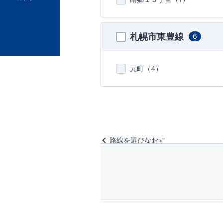
札幌市東豊線
6
元町（
4
）
路線を選びなおす