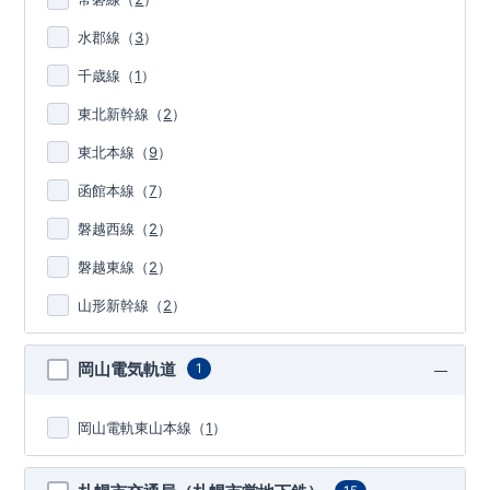
水郡線
（
3
）
千歳線
（
1
）
東北新幹線
（
2
）
東北本線
（
9
）
函館本線
（
7
）
磐越西線
（
2
）
磐越東線
（
2
）
山形新幹線
（
2
）
岡山電気軌道
1
岡山電軌東山本線
（
1
）