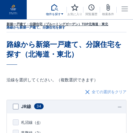
物件を探す
お気に入り
閲覧履歴
検索条件
新築一戸建て・分譲住宅（ブルーミングガーデン）TOP
北海道・東北
路線から新築一戸建て、分譲住宅を探す
路線から新築一戸建て、分譲住宅を
探す（北海道・東北）
沿線を選択してください。（複数選択できます）
全ての選択をクリア
JR線
34
札沼線
（
4
）
常磐線
（
2
）