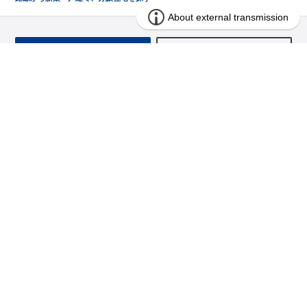
お問い合わせ
求む!! 建売用地
物件を探す
エリアから探す
東栄の家づくり
北海道・東北
長期優良住宅
お役立ちコンテンツ
北海道
宮城県
福島県
住宅性能評価書
関東
ご契約までの道のり
お客様インタビュー
茨城県
栃木県
群馬県
埼玉県
ブルーミングガーデンは地震につよい<地盤編>
現地見学ガイド
千葉県
東京都
神奈川県
支店・営業所
ブルーミングガーデンは地震につよい<建物編>
住宅にまつわるコラム
中部
室内空間を快適に保つ断熱性能
アフターサービス
ご紹介制度のご案内
山梨県
静岡県
愛知県
コストパフォーマンスに自信
関西
よくあるご質問