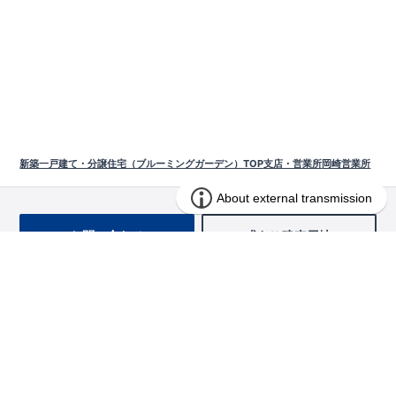
新築一戸建て・分譲住宅（ブルーミングガーデン）TOP
支店・営業所
岡崎営業所
お問い合わせ
求む!! 建売用地
物件を探す
エリアから探す
東栄の家づくり
北海道・東北
長期優良住宅
お役立ちコンテンツ
北海道
宮城県
福島県