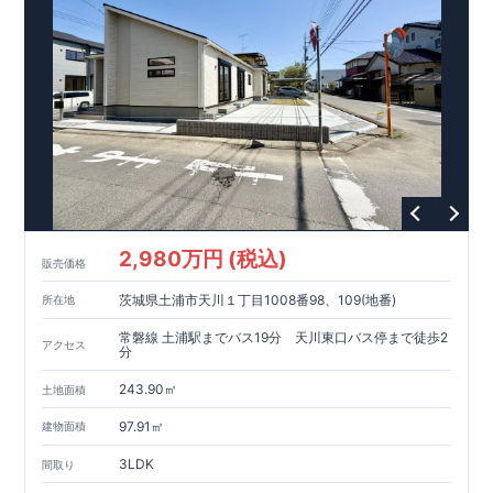
2,980万円 (税込)
販売価格
茨城県土浦市天川１丁目1008番98、109(地番)
所在地
常磐線 土浦駅までバス19分 天川東口バス停まで徒歩2
アクセス
分
243.90㎡
土地面積
97.91㎡
建物面積
3LDK
間取り