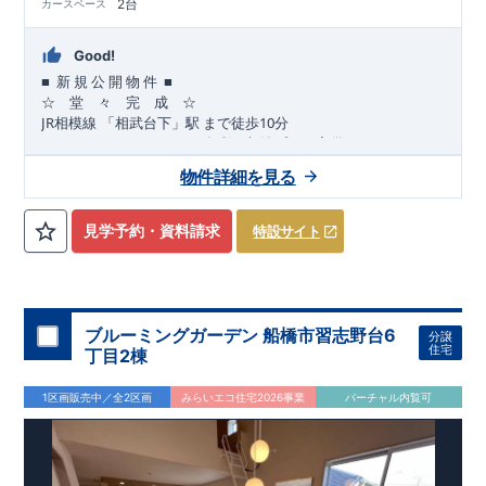
2台
カースペース
Good!
■
■
新
規
公
開
物
件
☆ 堂 々 完 成 ☆
JR
10
​
相模線
「相武台下」駅
まで
徒歩
分
,
☆
おすすめポイント
☆
[1]
多彩な収納プラン完備
★
【玄関土間収納】
物件詳細を見る
​​
スーツケースやベビーカーの収納にも便利
♪
【ウォークインク
ローゼット】
私服通勤でお洋服をたくさんお持ちの方や、
流行ファッション
見学予約・資料請求
特設サイト
​​
がお好きな方にもおすすめ
♪
【全居室クローゼット完備】
​​
お子様のお洋服の収納にも困らない
☆
【２階の廊下収納】
​
生活感の出る掃除機や、
日用品などのアイテムを目隠し収納が
​​
​
できる
♪
【床下収納】
【大容量シューズクローゼット】
などの、あったらうれしい収納完備
☆
ブルーミングガーデン 船橋市習志野台6
分譲
,
[2]
対面キッチンには、食洗器搭載
★
住宅
丁目2棟
”
”
配膳・後片付け
が便利な
対面キッチン
には、
生活感を感じさせない
ビルトイン食洗器
を搭載
1区画販売中／全2区画
みらいエコ住宅2026事業
バーチャル内覧可
,
[4]
上部吹抜け
明るく開放的な空間を演出
♪
◎
暮らしに寄り添う住環境
◎
～徒歩圏内～