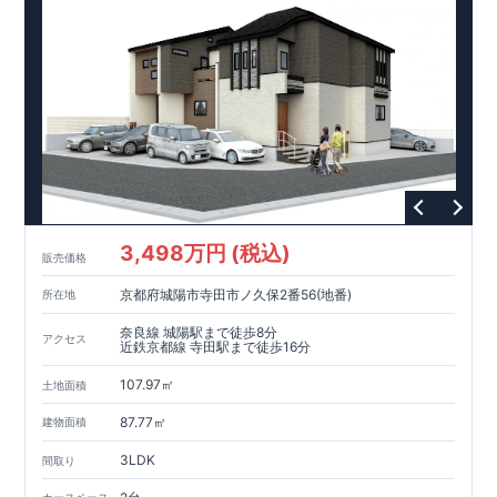
3,498万円 (税込)
販売価格
京都府城陽市寺田市ノ久保2番56(地番)
所在地
奈良線 城陽駅まで徒歩8分
アクセス
近鉄京都線 寺田駅まで徒歩16分
107.97㎡
土地面積
87.77㎡
建物面積
3LDK
間取り
カースペース