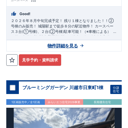
2台
Good!
２０２６年８月中旬完成予定！
​
残り１棟となりました！！②
号棟のみ販売！
​城陽駅まで徒歩８分の駅近物件！
​カースペー
ス３台(①号棟)、２台(②号棟)駐車可能！（※車種による）
​〇
アクセス
​（株）東栄住宅 京都営業所
​・JR奈良線「城陽」駅まで徒歩８分 ​・近鉄京都線
​TEL:075-394-5350
​定休
「寺田」駅まで徒歩１６分
日：火・水・年末年始など
​〇ロケーション
・城陽市立寺田小
物件詳細を見る
学校まで徒歩７分 ​・城陽市立城陽中学校まで徒歩９分 ​・明和
学園しらとり幼稚園まで徒歩６分 ​・しいの区保育園まで徒歩８
分 ​・寺田南学童保育所まで徒歩１０分
​〇この物件のおすすめ
​
見学予約・資料請求
①号棟
​​
​・季節物の衣類までたっぷり収納が行えるウォークイ
ンクローゼット！
​
・雨天時に安心な室内物干し付き！
​​​
・ワイ
ド洗面台は、機能性・デザイン性共に高くて使いやすいです！
​​
・2階の4段の可動棚は、日用品の収納スペース等に役立ちま
す！
​
・食品や日用品等、すっきり収納が行える備蓄倉庫！
​②
ブルーミングガーデン 川越市日東町1棟
分譲
号棟
​
・キッチン裏の勝手口は、料理後のゴミ出しをスムーズに
住宅
行う事が出来ます！
​​
・収納力とデザイン性に優れたワイド洗面
台！
​
・空間に奥行きを与え解放感が感じられる勾配天井！
​・
1区画販売中／全1区画
みらいエコ住宅2026事業
長期優良住宅
かさばる季節ものの衣類や、家具等を収納出来るロフト付き！ ​
・2ヶ所にバルコニーがあるので、洗濯物が多い時でも安心で
す！
​
​お気軽にご連絡ください！