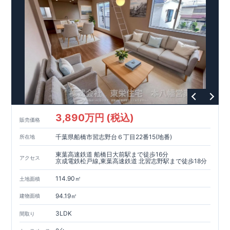
教育環境
／コンビニ
/
ドラッグストア
／
公園
■周辺環境■
【教育施設】
593m
8
​
せんだん保育園 約
（徒歩
分）
新磯保育園 約
784m
10
715m
9
​
​相陽中
（徒歩
分）
新磯小学校 約
（徒歩
分）
学
m
25
​
校 約2000
（徒歩
分）
【買い物施設】
556m
7
​
ローソン相模原磯部店 約
（徒歩
分）
ファミリーマート
1100m
4
​
座間一丁目店 約
（徒歩
1
分）
ドラッグセイムス座間
1200m
15
​
店 約
（徒歩
分）
たからやフレサ磯部店 約
1400m
18
【その他施設】
（徒歩
分）
550m
7
​
根岸台公園 約
（徒歩
分）
下磯部東子どもの広場 約
3,890万円 (税込)
757m
10
​
772m
10
​
販売価格
（徒歩
分）
新戸診療所 約
（徒歩
分）
相模原
900m
12
​
磯部郵便局 約
（徒歩
分）
磯部クリニック 約
千葉県船橋市習志野台６丁目22番15(地番)
所在地
948m
12
​
■
東栄住宅の家作り■
（徒歩
分）
■
ブルーミングガーデンのこだわり
■
​↑
↑ ​
■
​
各タイトルをクリック
長期優良住宅取得
【国が定めた７つ
東葉高速鉄道 船橋日大前駅まで徒歩16分
アクセス
​
​
の技術基準をクリア
☆
】
１
耐久性
/
２劣化対策
/
３維持管理性
４
京成電鉄松戸線,東葉高速鉄道 北習志野駅まで徒歩18分
住宅面積
/
５省エネルギー性
/
６
居住環境
/
７
維持保全管理
114.90㎡
​
■
住宅性能評価ダブル取得
スマートフォンで見やすい特設サイ
土地面積
​
トはこちら
★
物件のご案内は、
事前予約
が
オススメ
です
☆
94.19㎡
建物面積
​
​
スムーズにご案内が可能
♪
お気軽にお問い合わせください
♪
お
TEL:0120-07-1081​
​
​
問い合わせお待ちしております
☆
※
未完成の
3LDK
間取り
場合は、現地確認の他に
近くにある同仕様の完成物件をご案内
致します。