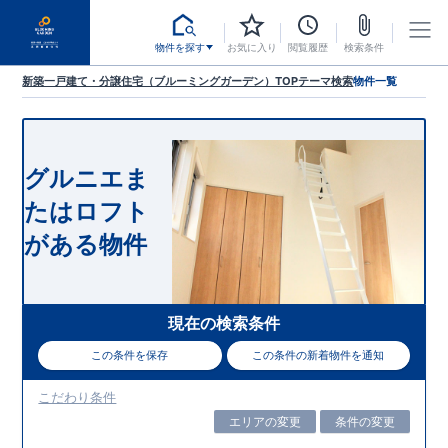
物件を探す
お気に入り
閲覧履歴
検索条件
新築一戸建て・分譲住宅（ブルーミングガーデン）TOP
テーマ検索
物件一覧
グルニエま
たはロフト
がある物件
現在の検索条件
この条件を保存
この条件の新着物件を通知
こだわり条件
エリアの変更
条件の変更