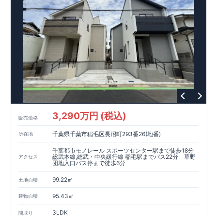
税、中古市場での売却時にも有利です。
■
住宅性能評価ダブル
取得
もっと詳しく
「設計」と「建設」のダブルで性
能を評価されています！図面を第三者機関へ提出します。外部
■
当社こだわりの空間アイディアを
ショート動画
で
評価委員が建設中に
ご紹介しています。
3
回、竣工時に
ここをクリッ
1
回の現場検査が行われま
ク
す。構造の安定・劣化の軽減・維持管理への配慮・温熱環境・
エネルギー消費量の必須
4
分野、空気環境で、最高等級取得！
■
耐震等級
3
もっと詳しく
東栄住宅の建物は、国が定めた耐
震最高等級
3
を取得。建築基準法に定められた、｢数百年に一度
発生する地震に対して、倒壊、崩壊しない｣という基準から、さ
らに
1.5
倍の耐震力を達成しています。
■
耐風等級
2
災害時の損
傷の受けにくさを評価されています。建築基準法に定められて
いる暴風による力（
500
年に
1
度）のさらに
1.2
倍の暴風に対して
3,290万円 (税込)
販売価格
も損傷を生じないことで耐風最高等級
2
を取得しています。
■
自
社一貫体制
もっと詳しく
東栄住宅は土地の仕入れ、設計、施
千葉県千葉市稲毛区長沼町293番26(地番)
所在地
工、販売、メンテナンスまで、すべてのプロセスに携わってい
ます。
■
アフターサポート
もっと詳しく
快適に暮らす
千葉都市モノレール スポーツセンター駅まで徒歩18分
ことができる住宅の品質を長期にわたり維持するには、定期的
総武本線,総武・中央緩行線 稲毛駅までバス22分 草野
アクセス
団地入口バス停まで徒歩6分
な点検を実施することが重要です。
最大
60
年間の保証制度がご
ざいます。もちろん、定期点検以外でも万一不具合が発生した
99.22㎡
土地面積
際は対応いたします。
95.43㎡
建物面積
3LDK
間取り