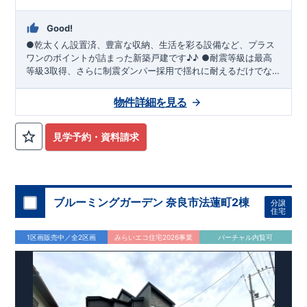
Good!
●乾太くん設置済、豊富な収納、生活を彩る設備など、プラス
ワンのポイントが詰まった新築戸建です♪♪ ●耐震等級は最高
等級3取得、さらに制震ダンパー採用で揺れに耐えるだけでな
く、揺れ自体を低減し、繰り返しの地震災害にも強い住宅で
す！ ●リビングガス栓設置・スマートサニタリー・WIC・固定
物件詳細を見る
階段ロフト・1Fと2Fに折上天井＆間接照明付・宅配ＢＯＸ等充
実の設備！
見学予約・資料請求
ブルーミングガーデン 奈良市法蓮町2棟
分譲
住宅
1区画販売中／全2区画
みらいエコ住宅2026事業
バーチャル内覧可