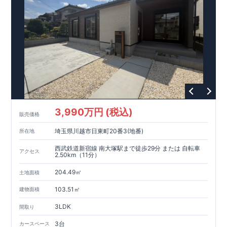
3,990万円 (税込)
販売価格
埼玉県川越市日東町20番3(地番)
所在地
西武鉄道新宿線 南大塚駅まで徒歩29分 または 自転車
アクセス
2.50km（11分）
204.49㎡
土地面積
103.51㎡
建物面積
3LDK
間取り
3台
カースペース