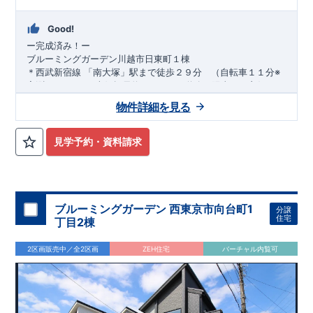
Good!
ー完成済み！ー
ブルーミングガーデン川越市日東町１棟
＊西武新宿線 「南大塚」駅まで徒歩２９分 （自転車１１分※
実測による）
■ 南側幅員約５．０mの道路で陽当たり良好
■
カースペース３台確保 来客時やお車が増えても安心◎ ■ 2ド
物件詳細を見る
ア2クローゼットで3→4LDKに可能フレキシブルルーム
安心して永く住める家
​
■
食洗
機付きカウンターキッチン
＊
耐震等級「3」取得
国が定めた耐震等級で3を取得
​
■ はしごではなく固定された階段で
季節物などたっぷり収納できるロフト付き
建築基準法に定められた、｢数百年に一度発生する地震に対し
​
■
洗練されたデザイ
見学予約・資料請求
ンの洗面化粧台などこだわりの設備・仕様
て、倒壊、崩壊しない。｣という基準から、
ーお問い合わせは志木営業所までー
■電話：048-486-
さらに1.5倍の耐震力を達成しています
2710（火・水定休日）
■受付時間：9：30～18：30
＊
制震Damper標準搭載
お問合せ
揺れ幅を大幅に低減させ、繰り返す地震に強い
はネットからでも受付中です
!!
いま、耐震だけ
でなく「+制震」という考えが広まっています
・資料請求・現地を見学したい・詳しい説明を受けたいなどお
＊
長期優良住宅
固定資産税・不動産取得税・ローン減税等税制優遇
気軽にお問い合わせくださいませ
​
中古市場で
ブルーミングガーデン 西東京市向台町1
分譲
も、長期優良住宅が有利に働きます
＊
住宅性能ダブル取得予定
住宅
丁目2棟
『設計』住宅性能評価‥‥建物設計段階で、国が認めた第三機関
が評価しております
『建設』住宅性能評価‥‥評価を受けた図面
2区画販売中／全2区画
ZEH住宅
バーチャル内覧可
通りに施工されているか、建設までに計4回チェックが行われ
ます
図面や書類上だけでなく、「現場の施工状況」を検査した
上で、品質を保証しております