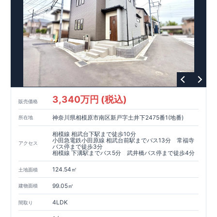
3,340万円 (税込)
販売価格
神奈川県相模原市南区新戸字土井下2475番1(地番)
所在地
相模線 相武台下駅まで徒歩10分
小田急電鉄小田原線 相武台前駅までバス13分 常福寺
アクセス
バス停まで徒歩3分
相模線 下溝駅までバス5分 武井橋バス停まで徒歩4分
124.54㎡
土地面積
99.05㎡
建物面積
4LDK
間取り