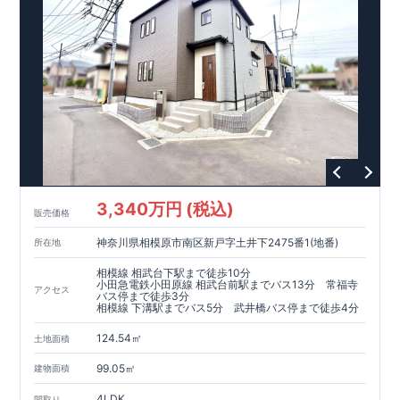
​東栄住宅グループ「東栄ホームサービス株式会社」にて責任を
もって対応いたします。
​​↓↓クリックで詳細ご紹介
◆
長期優良住宅
【済】◆
​当物件は国から定められた7つの技術基準をクリアした認定住
宅！
​住宅ローンの金利優遇、税金面の優遇が得られるなどの、金銭
的メリットが大きいのも魅力です。
​東栄住宅はパワービルダーで所得数No.1です！
​​↓↓クリックで詳細ご紹介
3,340万円 (税込)
​◆耐震＋制震。
東栄セーフティーダンパー
標準装備◆
販売価格
​大きな揺れから家を守るだけではなく揺れそのものを軽減
神奈川県相模原市南区新戸字土井下2475番1(地番)
所在地
​建築基準法に定められた、「数百年に一度発生する地震に対し
て、倒壊、崩壊しない」
相模線 相武台下駅まで徒歩10分
​という基準から、さらに1.5倍の耐震力を達成しています。
小田急電鉄小田原線 相武台前駅までバス13分 常福寺
アクセス
バス停まで徒歩3分
相模線 下溝駅までバス5分 武井橋バス停まで徒歩4分
注文住宅のような個性あふれる間取り、
​住宅品質を担保しながらも
コストパフォーマンスの高さ
がブル
124.54㎡
土地面積
ーミングガーデンの魅力です。
「ここまでやってこの価格」
をぜひ体験してください。
99.05㎡
建物面積
4LDK
間取り