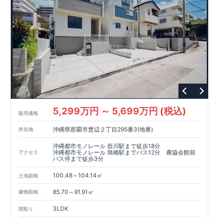
5,299万円 ～ 5,699万円 (税込)
販売価格
沖縄県那覇市楚辺２丁目295番3(地番)
所在地
沖縄都市モノレール 壺川駅まで徒歩18分
沖縄都市モノレール 旭橋駅までバス12分 農協会館前
アクセス
バス停まで徒歩3分
100.48～104.14㎡
土地面積
85.70～91.91㎡
建物面積
3LDK
間取り