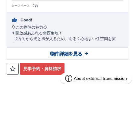
場合は、現地確認の他に
近くにある同仕様の完成物件をご案内
2台
カースペース
致します。
Good!
​◇この物件の魅力◇
１開放感あふれる南西角地！
2方向から光と風が入るため、明るく心地よい住空間を実
現。プライバシーも確保しやすい好立地です♪
​２
自然と利便が両立するロケーション！
物件詳細を見る
最寄りの矢部駅まで徒歩22分で、駅利用も可能。生活施設や
公園も身近にあり、快適な新生活が始められます♪
見学予約・資料請求
​◇アクセス◇
​・JR横浜線「矢部」駅まで徒歩22分
◇ロケーション◇
・相模原市立大野北小学校 徒歩22分
ブルーミングガーデン 豊田市山之手9丁
分譲
・コープときわ店 徒歩9分
住宅
目1棟
・フードワン淵野辺店 徒歩20分
​・セブンイレブン町田常盤店 徒歩11分
1区画販売中／全1区画
みらいエコ住宅2026事業
バーチャル内覧可
◇ブルーミングガーデンのこだわり◇
【全棟自社一貫体制】
・誰が、何をしたか。が明確だからこそ、お客様の安心に繋が