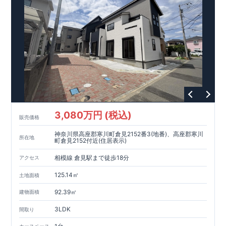
現地案内予約受付中
詳細やご見学など、お気軽にお問合せ下さ
い♪ 東栄住宅 本八幡営業所 TEL:0120-948-056
3,080万円 (税込)
販売価格
神奈川県高座郡寒川町倉見2152番3(地番)、高座郡寒川
所在地
町倉見2152付近(住居表示)
相模線 倉見駅まで徒歩18分
アクセス
125.14㎡
土地面積
92.39㎡
建物面積
3LDK
間取り