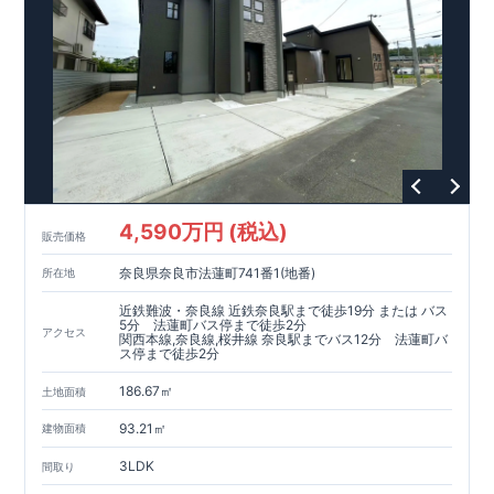
4,590万円 (税込)
販売価格
奈良県奈良市法蓮町741番1(地番)
所在地
近鉄難波・奈良線 近鉄奈良駅まで徒歩19分 または バス
5分 法蓮町バス停まで徒歩2分
アクセス
関西本線,奈良線,桜井線 奈良駅までバス12分 法蓮町バ
ス停まで徒歩2分
186.67㎡
土地面積
93.21㎡
建物面積
3LDK
間取り