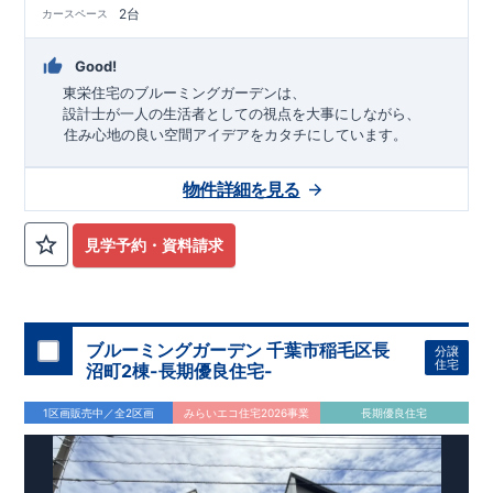
2台
カースペース
Good!
東栄住宅のブルーミングガーデンは、
設計士が一人の生活者としての視点を大事にしながら、
住み心地の良い空間アイデアをカタチにしています。
アイデアをみて
ね
！
物件詳細を見る
TEL:098-860-2201
（火・水曜日定休日、年末年始休み）
■
オプションではありません！全棟標準搭載
床下換気システ
見学予約・資料請求
ム・ガス衣類乾燥機・食洗器・宅配ボックス・玄関電子キー・
浴室換気乾燥機・防犯ガラス
■
１階廻りの構造材は
防腐・防蟻性
を確保するため、構造用集
成材に
ヒノキ
を使用しております！
ブルーミングガーデン 千葉市稲毛区長
分譲
■
長期優良住宅
もっと詳しく
「いい家を作って、きちんと手
住宅
沼町2棟-長期優良住宅-
入れをして、長く大切に使う」という考え方の下、
国が定めた
7
つの厳しい技術基準をクリアした物件だけが認定を受けられる
1区画販売中／全2区画
みらいエコ住宅2026事業
長期優良住宅
長期優良住宅。
長期優良住宅として認定を受けるためには、国が定めた下記
7
つ
の技術基準をクリアする必要があります。東栄住宅は全棟でク
リア！①耐震性②劣化対策③維持管理性④住戸面積⑤省エネル
ギー性⑥居住環境⑦維持保全管理
そのほかの魅力として、住宅ローン金利優遇、固定資産税の減