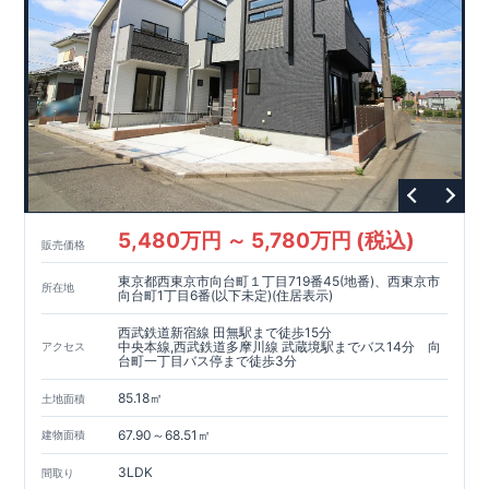
5,480万円 ～ 5,780万円 (税込)
販売価格
東京都西東京市向台町１丁目719番45(地番)、西東京市
所在地
向台町1丁目6番(以下未定)(住居表示)
西武鉄道新宿線 田無駅まで徒歩15分
中央本線,西武鉄道多摩川線 武蔵境駅までバス14分 向
アクセス
台町一丁目バス停まで徒歩3分
85.18㎡
土地面積
67.90～68.51㎡
建物面積
3LDK
間取り