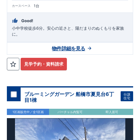
1台
カースペース
Good!
小中学校徒歩6分。安心の近さと、陽だまりのぬくもりを家族
に。
物件詳細を見る
見学予約・資料請求
ブルーミングガーデン 船橋市夏見台6丁
分譲
住宅
目1棟
1区画販売中／全1区画
バーチャル内覧可
即入居可