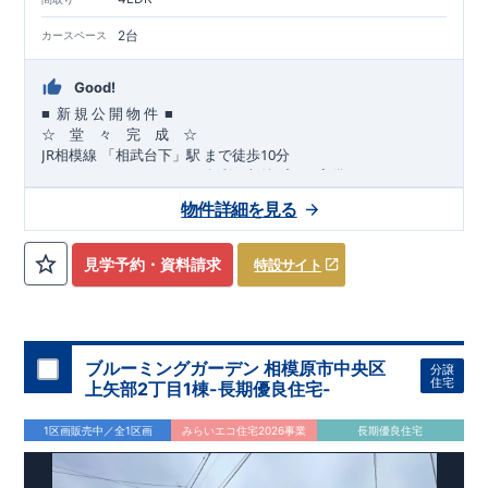
2台
カースペース
Good!
■
■
新
規
公
開
物
件
☆ 堂 々 完 成 ☆
JR
10
​
相模線
「相武台下」駅
まで
徒歩
分
,
☆
おすすめポイント
☆
[1]
多彩な収納プラン完備
★
【玄関土間収納】
物件詳細を見る
​​
スーツケースやベビーカーの収納にも便利
♪
【ウォークインク
ローゼット】
私服通勤でお洋服をたくさんお持ちの方や、
流行ファッション
見学予約・資料請求
特設サイト
​​
がお好きな方にもおすすめ
♪
【全居室クローゼット完備】
​​
お子様のお洋服の収納にも困らない
☆
【２階の廊下収納】
​
生活感の出る掃除機や、
日用品などのアイテムを目隠し収納が
​​
​
できる
♪
【床下収納】
【大容量シューズクローゼット】
などの、あったらうれしい収納完備
☆
ブルーミングガーデン 相模原市中央区
分譲
,
[2]
対面キッチンには、食洗器搭載
★
住宅
上矢部2丁目1棟-長期優良住宅-
”
”
配膳・後片付け
が便利な
対面キッチン
には、
生活感を感じさせない
ビルトイン食洗器
を搭載
1区画販売中／全1区画
みらいエコ住宅2026事業
長期優良住宅
,
[4]
上部吹抜け
明るく開放的な空間を演出
♪
◎
暮らしに寄り添う住環境
◎