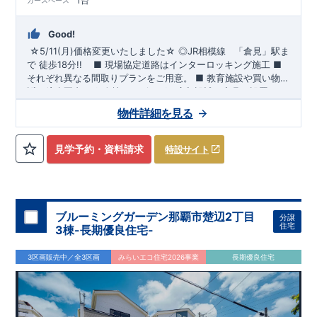
1台
カースペース
Good!
☆5/11(月)価格変更いたしました☆
​
◎
JR相模線
「倉見」
駅ま
で 徒歩18分!!
​ ​
■ 現場協定道路はインターロッキング施工
​
■
それぞれ異なる間取りプランをご用意。
​
■
教育施設や買い物施
設が徒歩圏内♪
◆
ブルーミングガーデンのこだわり ◆
■
全棟、リビングは広々設計で家具を設置して
← 各タイトルをクリ
も十分ゆとりの空間です♪
ック!!
■『長期優良住宅』取得予定!
​
■
リビング全体を見渡せる「対面式
・国の定めた基準を全てク
物件詳細を見る
キッチン」を採用♪
リア
・住宅ローン減税、固定資産税などの税制優遇を受けられ
​
■ キッチンにはポップアップ天井採用でお
しゃれな空間でお料理が可能！
ます。 ・中古市場でも、長期優良住宅が有利に働きます。
■住
宅性能評価ダブル取得予定!
・『設計』住宅性能評価‥‥建物設
見学予約・資料請求
特設サイト
計段階で、国が認めた第三機関が評価しております。 ・『建
設』住宅性能評価‥‥評価を受けた図面通りに施工されている
か、建設までに計4回チェックが行われます。 ・図面や書類上
だけでなく、「現場の施工状況」を検査した上で、品質を保証
しております。
■全棟自社一貫体制!
・誰が何をやったかが明
ブルーミングガーデン那覇市楚辺2丁目
分譲
確だからこそ、お客様の安心に繋がります。 ・設計、施工、営
住宅
3棟-長期優良住宅-
業が協力しあい、最良のプランをご提供いたします。 ・不要な
中間マージンを抑える事で、コストダウンに努めております。
​
3区画販売中／全3区画
みらいエコ住宅2026事業
長期優良住宅