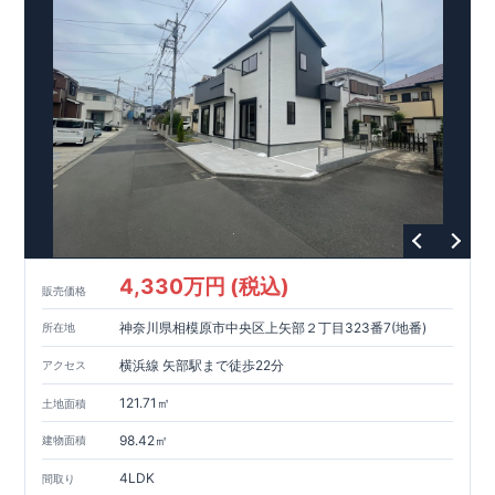
～徒歩圏内～
教育環境
／コンビニ
/
ドラッグストア
／
公園
■周辺環境■
【教育施設】
593m
8
​
せんだん保育園 約
（徒歩
分）
新磯保育園 約
784m
10
715m
9
​
​相陽中
（徒歩
分）
新磯小学校 約
（徒歩
分）
学
m
25
​
校 約2000
（徒歩
分）
【買い物施設】
556m
7
​
ローソン相模原磯部店 約
（徒歩
分）
ファミリーマート
1100m
4
​
座間一丁目店 約
（徒歩
1
分）
ドラッグセイムス座間
1200m
15
​
店 約
（徒歩
分）
たからやフレサ磯部店 約
1400m
18
【その他施設】
（徒歩
分）
550m
7
​
根岸台公園 約
（徒歩
分）
下磯部東子どもの広場 約
4,330万円 (税込)
757m
10
​
772m
10
​
販売価格
（徒歩
分）
新戸診療所 約
（徒歩
分）
相模原
900m
12
​
磯部郵便局 約
（徒歩
分）
磯部クリニック 約
神奈川県相模原市中央区上矢部２丁目323番7(地番)
所在地
948m
12
​
■
東栄住宅の家作り■
（徒歩
分）
■
ブルーミングガーデンのこだわり
■
​↑
↑ ​
■
​
各タイトルをクリック
長期優良住宅取得
【国が定めた７つ
横浜線 矢部駅まで徒歩22分
アクセス
​
​
の技術基準をクリア
☆
】
１
耐久性
/
２劣化対策
/
３維持管理性
４
住宅面積
/
５省エネルギー性
/
６
居住環境
/
７
維持保全管理
121.71㎡
土地面積
​
■
住宅性能評価ダブル取得
スマートフォンで見やすい特設サイ
​
トはこちら
★
物件のご案内は、
事前予約
が
オススメ
です
☆
98.42㎡
建物面積
​
​
スムーズにご案内が可能
♪
お気軽にお問い合わせください
♪
お
4LDK
TEL:0120-07-1081​
間取り
​
​
問い合わせお待ちしております
☆
※
未完成の