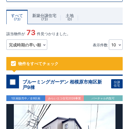
すべて
新築分譲住宅
土地
73
73
0
73
該当物件が
件見つかりました。
表示件数
物件をすべてチェック
ブルーミングガーデン 相模原市南区新
分譲
住宅
戸9棟
1区画販売中／全9区画
みらいエコ住宅2026事業
バーチャル内覧可