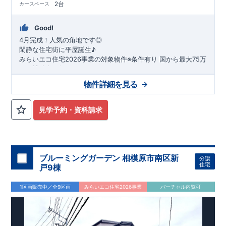
2台
カースペース
Good!
4月完成！人気の角地です◎
閑静な住宅街に平屋誕生♪
​みらいエコ住宅2026事業の対象物件※条件有り
​
国
から最大75万
円の補助金が得られます！
​※補助金額より事務手数料として99000 円（税込）及び振込手
物件詳細を見る
数料が差し引かれます。
★魅力的な間取り★
​・
玄関から
直接洗面所・浴室
へアクセスで
きる動線の為、
外から帰ってきたお子様も
お部屋を汚さず
に安心です♪
見学予約・資料請求
​・
キッチンには
食器洗い機完備
◎家事の
負担軽減
に！
・キッチン横に
パントリー付き♪
​・オープンサニタリーirodori採用！
​
段差のない
シームアンダーボウル仕様で
お手入れ簡単◎
​・主寝室には
アクセントクロス
使用♪
ブルーミングガーデン 相模原市南区新
分譲
住宅
戸9棟
​↓↓クリックで詳細ご紹介
◆充実の
アフターサポート
◆
1区画販売中／全9区画
みらいエコ住宅2026事業
バーチャル内覧可
​東栄住宅では、お引き渡し後最大4回の無料点検と、最長60年
間の品質保証を実施。
​お引き渡しからが本当のお付き合いだと考え、アフターサービ
スを外部の業者に委託せず、