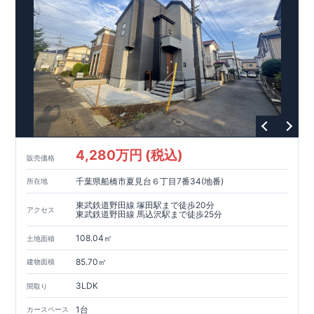
4,280万円 (税込)
販売価格
千葉県船橋市夏見台６丁目7番34(地番)
所在地
東武鉄道野田線 塚田駅まで徒歩20分
アクセス
東武鉄道野田線 馬込沢駅まで徒歩25分
108.04㎡
土地面積
85.70㎡
建物面積
3LDK
間取り
1台
カースペース