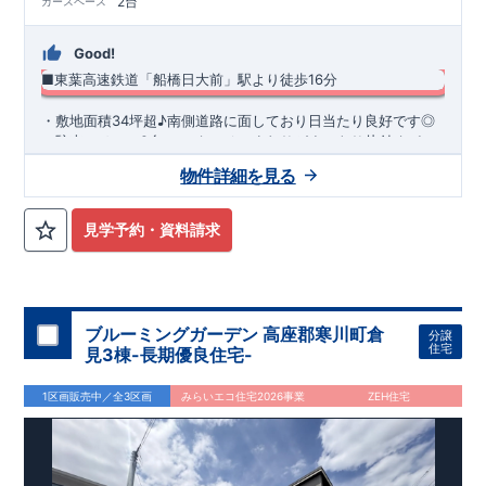
2台
カースペース
Good!
■東葉高速鉄道「船橋日大前」駅より徒歩16分
​・敷地面積34坪超♪南側道路に面しており日当たり良好です◎ ​
・駐車スペース2台！ ・キッチンまわりがすっきり片付くパン
トリー収納 ・スマートサニタリーを採用した洗面室は便利なカ
物件詳細を見る
ウンター付き♪ ・あったら嬉しい土間収納を採用！ ​・共働き世
◆
周辺環境
◆
帯に大活躍の宅配ボックス
【教育施設】
◎ 習志野台第二小学校 約250m(徒歩約4分) ◎
習志野台中学校 約400m(徒歩約5分)
【買物施設】
◎ ヨークマ
見学予約・資料請求
ート 習志野台店 約660m(徒歩約9分) ◎ マックスバリュ 習
志野台店 約400m(徒歩約5分)
住宅性能評価 W取得(設計・建設)
■第三者機関が設計・建物検査(全四回)を実施 ■税制優遇あり
4分野6項目で最高等級を取得!
ブルーミングガーデン 高座郡寒川町倉
分譲
□ 構造の安定 (耐風等級2・耐震等級3) □ 劣化の軽減 (劣化対
住宅
見3棟-長期優良住宅-
策等級3) □ 維持管理への配慮 (維持管理対策等級3) □ 空気環
境 (ホルムアルデヒド発散等級3)
快適に長く住める住宅
1区画販売中／全3区画
みらいエコ住宅2026事業
ZEH住宅
【長期優良住宅】
■国の定める7つの技術基準をクリア ■税制
優遇あり
【東栄セーフティーダンパー標準装備】
■制震ダンパ
ーで振れ幅を大幅に低減、繰り返す地震に強い『耐震+制震』
■メンテナンスフリー