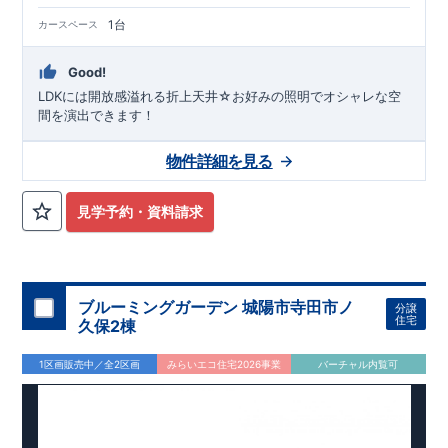
1台
カースペース
Good!
LDKには開放感溢れる折上天井☆お好みの照明でオシャレな空
間を演出できます！
物件詳細を見る
見学予約・資料請求
ブルーミングガーデン 城陽市寺田市ノ
分譲
住宅
久保2棟
1区画販売中／全2区画
みらいエコ住宅2026事業
バーチャル内覧可