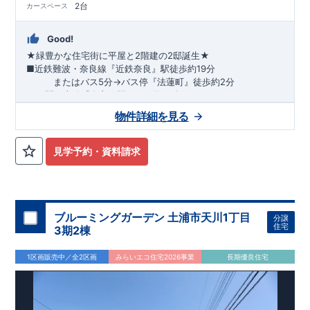
2台
カースペース
Good!
★緑豊かな住宅街に平屋と2階建の2邸誕生★
■
近鉄難波・奈良線『近鉄奈良』駅
徒歩約19分
または
バス5分
→
バス停『法蓮町』
徒歩約2分
■
JR関西本線『奈良』駅
バス約12分
→
・
駐車スペースは2台分
バス停『法蓮町』
徒歩約2分
確保 ・機能充実の
システムキッチン
​
物件詳細を見る
【平屋】
​
・何かと便利な
ロフト
付
​・
可変間取
で将来的にお部
屋を増やすことも可能
​・
収納スペース確保
にもこだわりました
​
【2階建】
​・
南向きインナーバルコニー
はお好みスペースに
​
・
見学予約・資料請求
洋風タタミの
和室
はLDKの雰囲気を壊しません
​
『認定こども園
奈良育英幼稚園』
徒歩約9分
『
市立佐保幼稚園』
徒歩約5分
『市立佐保小学校』
徒歩約2分
『市立若草中学校』
徒歩約18分
​
『プライスカット法蓮店』
徒歩約5分
​『セブンイレブン奈良法
蓮町店』
徒歩約5分
ブルーミングガーデン 土浦市天川1丁目
分譲
住宅
3期2棟
1区画販売中／全2区画
みらいエコ住宅2026事業
長期優良住宅