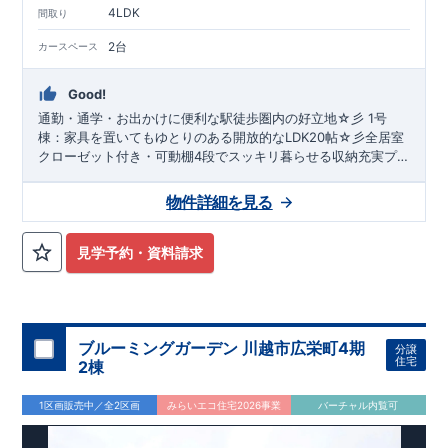
4LDK
間取り
2台
カースペース
Good!
通勤・通学・お出かけに便利な駅徒歩圏内の好立地☆彡 1号
棟：家具を置いてもゆとりのある開放的なLDK20帖☆彡全居室
クローゼット付き・可動棚4段でスッキリ暮らせる収納充実プ
ラン！ 2号棟：客間・お昼寝・キッズスペースまで幅広く活躍
できる和室を採用☆彡お子さまの遊び場や外遊びに便利な多用
物件詳細を見る
途テラスを採用♪
見学予約・資料請求
ブルーミングガーデン 川越市広栄町4期
分譲
住宅
2棟
1区画販売中／全2区画
みらいエコ住宅2026事業
バーチャル内覧可