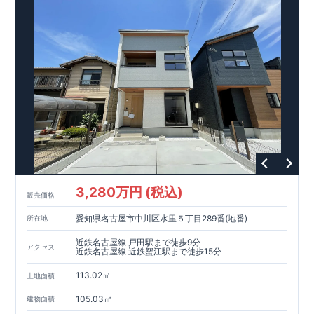
リア！①耐震性②劣化対策③維持管理性④住戸面積⑤省エネル
ギー性⑥居住環境⑦維持保全管理
そのほかの魅力として、住宅ローン金利優遇、固定資産税の減
税、中古市場での売却時にも有利です。
■
住宅性能評価ダブル
取得
もっと詳しく
「設計」と「建設」のダブルで性
能を評価されています！図面を第三者機関へ提出します。外部
■
当社こだわりの空間アイディアを
ショート動画
で
評価委員が建設中に
ご紹介しています。
3
回、竣工時に
ここをクリッ
1
回の現場検査が行われま
ク
す。構造の安定・劣化の軽減・維持管理への配慮・温熱環境・
エネルギー消費量の必須
4
分野、空気環境で、最高等級取得！
■
耐震等級
3
もっと詳しく
東栄住宅の建物は、国が定めた耐
震最高等級
3
を取得。建築基準法に定められた、｢数百年に一度
発生する地震に対して、倒壊、崩壊しない｣という基準から、さ
らに
1.5
倍の耐震力を達成しています。
■
耐風等級
2
災害時の損
傷の受けにくさを評価されています。建築基準法に定められて
いる暴風による力（
500
年に
1
度）のさらに
1.2
倍の暴風に対して
3,280万円 (税込)
販売価格
も損傷を生じないことで耐風最高等級
2
を取得しています。
■
自
社一貫体制
もっと詳しく
東栄住宅は土地の仕入れ、設計、施
愛知県名古屋市中川区水里５丁目289番(地番)
所在地
工、販売、メンテナンスまで、すべてのプロセスに携わってい
ます。
■
アフターサポート
もっと詳しく
快適に暮らす
近鉄名古屋線 戸田駅まで徒歩9分
アクセス
ことができる住宅の品質を長期にわたり維持するには、定期的
近鉄名古屋線 近鉄蟹江駅まで徒歩15分
な点検を実施することが重要です。
最大
60
年間の保証制度がご
113.02㎡
ざいます。もちろん、定期点検以外でも万一不具合が発生した
土地面積
際は対応いたします。
105.03㎡
建物面積