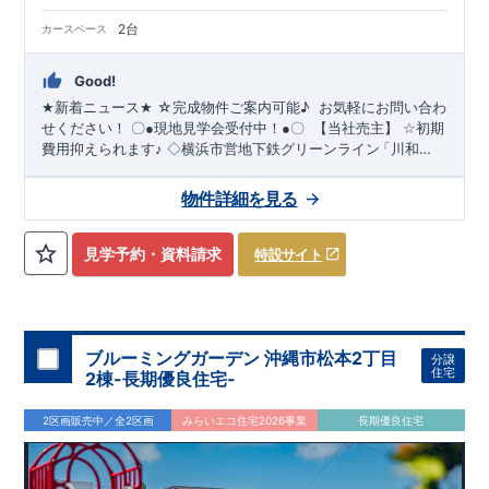
2台
カースペース
Good!
☆完成物件ご案内可能
♪
​ ​お気軽にお問い合わ
★
新着ニュース
★
せください！
〇
●
現地見学会受付中！
●
〇
【当社売主】
☆
初期
費用抑えられます
♪
◇横浜市営地下鉄グリーンライン
「川和
​
町」駅徒歩15分♪
◇カースペース２台駐車可能です！（車種に
よる）
◇教育施設が徒歩圏内です
♪
★☆
当社自慢の魅力溢れる
物件詳細を見る
間取り
&
設備
!
暮らしやすく長く愛される安心住まい
☆★
◇使い
・開放感を演出するスタイリッシュ
勝手の良い多彩な間取り
◇
な
【勾配天井・吹き抜け】
・ LDKにちょっとしたおしゃれ感
見学予約・資料請求
特設サイト
を
【折上天井】
◇
実際に生活した時に便利
◇
・ちょっとした
収納に
【収納スペース・各居室クローゼット完備】
・リビング
や廊下に収納を多数配置!時間短縮ができ主婦に嬉しい
【食器洗
い乾燥機】
・忙しい朝でも広々使えます！
【オープンサニタリ
ー】
≪
ブルーミングガーデン 沖縄市松本2丁目
ブルーミングガーデンのこ
だ
わ
り
≫
←
各タイトルをク
分譲
住宅
2棟-長期優良住宅-
・『設計』住宅性能評価
‥‥
リック
!!
■
住宅性能評価ダブ
ル
取
得
!
建物設計段階で、国が認めた第三機関が評価しております。
・
『建設』住宅性能評価
‥‥
評価を受けた図面通りに施工されてい
2区画販売中／全2区画
みらいエコ住宅2026事業
長期優良住宅
るか、建設までに計
回チェックが行われます。
・図面や書類
4
上だけでなく、「現場の施工状況」を検査した上で、品質を保
証しております。
・誰が何をやったかが明
■
全棟自社一
貫
体
制
!