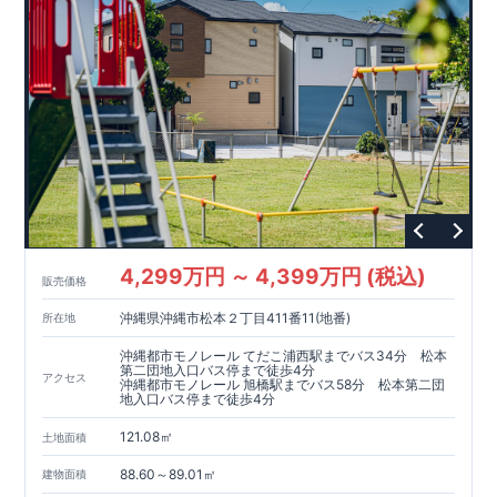
確だからこそ、お客様の安心に繋がります。
・設計、施工、営
業が協力しあい、最良のプランをご提供いたします。
・不要な
中間マージンを抑える事で、コストダウンに努めております。
スマートフォンで見やすい特設サイトはこちら
https://www.e-blooming.com/bukken/51774014/
スマートフ
ォンで見やすい特設サイトはこちら
https://www.e-
blooming.com/bukken/51774030/
4,299万円 ～ 4,399万円 (税込)
販売価格
沖縄県沖縄市松本２丁目411番11(地番)
所在地
沖縄都市モノレール てだこ浦西駅までバス34分 松本
第二団地入口バス停まで徒歩4分
アクセス
沖縄都市モノレール 旭橋駅までバス58分 松本第二団
地入口バス停まで徒歩4分
121.08㎡
土地面積
88.60～89.01㎡
建物面積