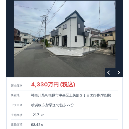
明るく開放的な空間を演出
♪
◎
暮らしに寄り添う住環境
◎
～徒歩圏内～
教育環境
／コンビニ
/
ドラッグストア
／
公園
■周辺環境■
【教育施設】
593m
8
​
せんだん保育園 約
（徒歩
分）
新磯保育園 約
784m
10
715m
9
​
​相陽中
（徒歩
分）
新磯小学校 約
（徒歩
分）
学
m
25
​
校 約2000
（徒歩
分）
【買い物施設】
556m
7
​
ローソン相模原磯部店 約
（徒歩
分）
ファミリーマート
1100m
4
​
座間一丁目店 約
（徒歩
1
分）
ドラッグセイムス座間
1200m
15
​
店 約
（徒歩
分）
たからやフレサ磯部店 約
1400m
18
【その他施設】
（徒歩
分）
550m
7
​
根岸台公園 約
（徒歩
分）
下磯部東子どもの広場 約
4,330万円 (税込)
757m
10
​
772m
10
​
販売価格
（徒歩
分）
新戸診療所 約
（徒歩
分）
相模原
900m
12
​
磯部郵便局 約
（徒歩
分）
磯部クリニック 約
神奈川県相模原市中央区上矢部２丁目323番7(地番)
所在地
948m
12
​
■
東栄住宅の家作り■
（徒歩
分）
■
ブルーミングガーデンのこだわり
■
​↑
↑ ​
■
​
各タイトルをクリック
長期優良住宅取得
【国が定めた７つ
横浜線 矢部駅まで徒歩22分
アクセス
​
​
の技術基準をクリア
☆
】
１
耐久性
/
２劣化対策
/
３維持管理性
４
住宅面積
/
５省エネルギー性
/
６
居住環境
/
７
維持保全管理
121.71㎡
土地面積
​
■
住宅性能評価ダブル取得
スマートフォンで見やすい特設サイ
​
トはこちら
★
物件のご案内は、
事前予約
が
オススメ
です
☆
98.42㎡
建物面積