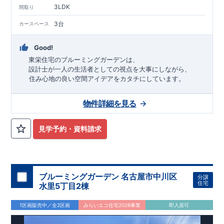
3LDK
間取り
3台
カースペース
Good!
東栄住宅のブルーミングガーデンは、
設計士が一人の生活者としての視点を大事にしながら、
住み心地の良い空間アイデアをカタチにしています。
アイデアをみて
ね
！
物件詳細を見る
TEL:098-860-2201
（火・水曜日定休日、年末年始休み）
■
オプションではありません！全棟標準搭載
床下換気システ
見学予約・資料請求
ム・ガス衣類乾燥機・食洗器・宅配ボックス・玄関電子キー・
浴室換気乾燥機・防犯ガラス
■
１階廻りの構造材は
防腐・防蟻性
を確保するため、構造用集
成材に
ヒノキ
を使用しております！
ブルーミングガーデン 名古屋市中川区
分譲
■
長期優良住宅
もっと詳しく
「いい家を作って、きちんと手
住宅
水里5丁目2棟
入れをして、長く大切に使う」という考え方の下、
国が定めた
7
つの厳しい技術基準をクリアした物件だけが認定を受けられる
1区画販売中／全2区画
みらいエコ住宅2026事業
即入居可
長期優良住宅。
長期優良住宅として認定を受けるためには、国が定めた下記
7
つ
の技術基準をクリアする必要があります。東栄住宅は全棟でク