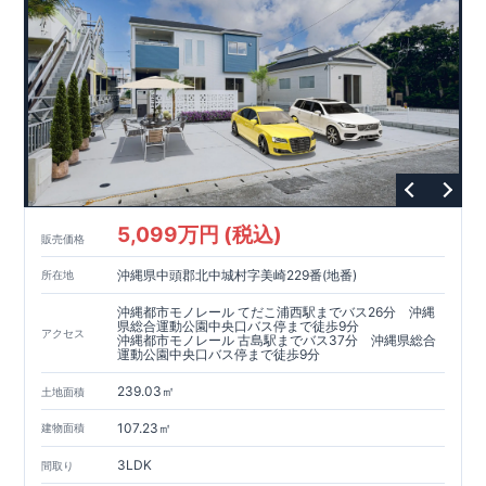
取得
もっと詳しく
「設計」と「建設」のダブルで性
能を評価されています！図面を第三者機関へ提出します。外部
■
当社こだわりの空間アイディアを
ショート動画
で
評価委員が建設中に
ご紹介しています。
3
回、竣工時に
ここをクリッ
1
回の現場検査が行われま
ク
す。構造の安定・劣化の軽減・維持管理への配慮・温熱環境・
エネルギー消費量の必須
4
分野、空気環境で、最高等級取得！
■
耐震等級
3
もっと詳しく
東栄住宅の建物は、国が定めた耐
震最高等級
3
を取得。建築基準法に定められた、｢数百年に一度
発生する地震に対して、倒壊、崩壊しない｣という基準から、さ
らに
1.5
倍の耐震力を達成しています。
■
耐風等級
2
災害時の損
傷の受けにくさを評価されています。建築基準法に定められて
いる暴風による力（
500
年に
1
度）のさらに
1.2
倍の暴風に対して
5,099万円 (税込)
販売価格
も損傷を生じないことで耐風最高等級
2
を取得しています。
■
自
社一貫体制
もっと詳しく
東栄住宅は土地の仕入れ、設計、施
沖縄県中頭郡北中城村字美崎229番(地番)
所在地
工、販売、メンテナンスまで、すべてのプロセスに携わってい
ます。
■
アフターサポート
もっと詳しく
快適に暮らす
沖縄都市モノレール てだこ浦西駅までバス26分 沖縄
ことができる住宅の品質を長期にわたり維持するには、定期的
県総合運動公園中央口バス停まで徒歩9分
アクセス
沖縄都市モノレール 古島駅までバス37分 沖縄県総合
な点検を実施することが重要です。
最大
60
年間の保証制度がご
運動公園中央口バス停まで徒歩9分
ざいます。もちろん、定期点検以外でも万一不具合が発生した
際は対応いたします。
239.03㎡
土地面積
107.23㎡
建物面積
3LDK
間取り