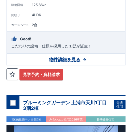
125.86㎡
建物面積
4LDK
間取り
2台
カースペース
Good!
こだわりの設備・仕様を採用した１邸が誕生！
物件詳細を見る
見学予約・資料請求
ブルーミングガーデン 土浦市天川1丁目
分譲
住宅
3期2棟
1区画販売中／全2区画
みらいエコ住宅2026事業
長期優良住宅