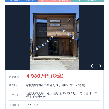
1区画販売中／全1区画
みらいエコ住宅2026事業
バーチャル内覧可
上だけでなく、「現場の施工状況」を検査した上で、品質を保
証しております。
・誰が何をやったかが明
■
全棟自社一
貫
体
制
!
確だからこそ、お客様の安心に繋がります。
・設計、施工、営
業が協力しあい、最良のプランをご提供いたします。
・不要な
中間マージンを抑える事で、コストダウンに努めております。
4,980万円 (税込)
販売価格
福岡県福岡市南区老司３丁目655番102(地番)
所在地
西鉄天神大牟田線 大橋駅までバス18分 老司団地バス
アクセス
停まで徒歩4分
167.23㎡
土地面積