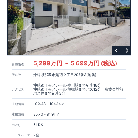
5,299万円 ～ 5,699万円 (税込)
販売価格
沖縄県那覇市楚辺２丁目295番3(地番)
所在地
沖縄都市モノレール 壺川駅まで徒歩18分
沖縄都市モノレール 旭橋駅までバス12分 農協会館前
アクセス
バス停まで徒歩3分
100.48～104.14㎡
土地面積
85.70～91.91㎡
建物面積
3LDK
間取り
2台
カースペース