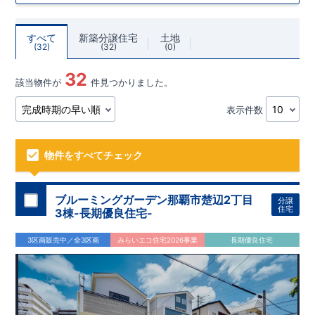
すべて
新築分譲住宅
土地
32
32
0
32
該当物件が
件見つかりました。
表示件数
物件をすべてチェック
ブルーミングガーデン那覇市楚辺2丁目
分譲
住宅
3棟-長期優良住宅-
3区画販売中／全3区画
みらいエコ住宅2026事業
長期優良住宅