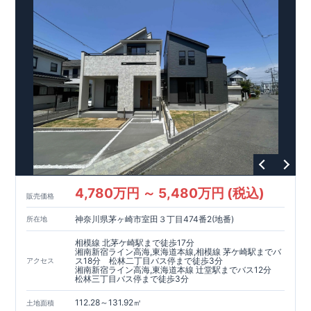
・暁の星幼稚園…約400m（徒歩6分）
・千鳥小学校…約500m（徒歩7分）
・古賀北中学校…約800m（徒歩11分）
【買い物施設】
・マルキョウ花見店…約650 m（徒歩9 分）
・スーパーセンタートライアル古賀花見店…約850m（徒歩12
分）
・セブンイレブン古賀花見東2丁目店…約350m（徒歩4分）
・ドラッグストアコスモス古賀店…約400m（徒歩5分）
・イオンモール福津…約2,300m（徒歩32分）（車約7分）
【その他施設】
・国立病院機構福岡東医療センター…約650m（徒歩9分）
・九州労働金庫古賀支店…約350m（徒歩5分）
4,780万円 ～ 5,480万円 (税込)
・福岡銀行千鳥支店…約1,600m （徒歩22分）
販売価格
・古賀花見郵便局…約350m（徒歩5分）
神奈川県茅ヶ崎市室田３丁目474番2(地番)
所在地
・花みの森公園…約170m（徒歩2分）
相模線 北茅ケ崎駅まで徒歩17分
東栄住宅の家づくりへのこだわり
湘南新宿ライン高海,東海道本線,相模線 茅ケ崎駅までバ
ス18分 松林二丁目バス停まで徒歩3分
アクセス
■
『長期優良住宅』取得
湘南新宿ライン高海,東海道本線 辻堂駅までバス12分
■
住宅性能評価ダブル取得
松林三丁目バス停まで徒歩3分
■
『BELS』
一次エネルギー消費量等級6取得
■
耐震等級3（地震に強い）
112.28～131.92㎡
土地面積