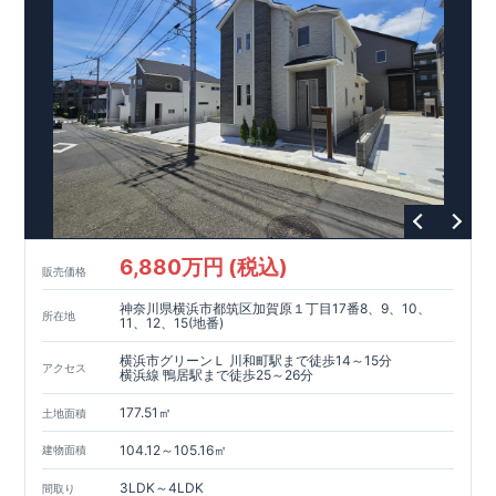
ギー性⑥居住環境⑦維持保全管理
そのほかの魅力として、住宅ローン金利優遇、固定資産税の減
税、中古市場での売却時にも有利です。
■
住宅性能評価ダブル
取得
もっと詳しく
「設計」と「建設」のダブルで性
能を評価されています！図面を第三者機関へ提出します。外部
■
当社こだわりの空間アイディアを
ショート動画
で
評価委員が建設中に
ご紹介しています。
3
回、竣工時に
ここをクリッ
1
回の現場検査が行われま
ク
す。構造の安定・劣化の軽減・維持管理への配慮・温熱環境・
エネルギー消費量の必須
4
分野、空気環境で、最高等級取得！
■
耐震等級
3
もっと詳しく
東栄住宅の建物は、国が定めた耐
震最高等級
3
を取得。建築基準法に定められた、｢数百年に一度
発生する地震に対して、倒壊、崩壊しない｣という基準から、さ
らに
1.5
倍の耐震力を達成しています。
■
耐風等級
2
災害時の損
傷の受けにくさを評価されています。建築基準法に定められて
6,880万円 (税込)
販売価格
いる暴風による力（
500
年に
1
度）のさらに
1.2
倍の暴風に対して
も損傷を生じないことで耐風最高等級
2
を取得しています。
■
自
神奈川県横浜市都筑区加賀原１丁目17番8、9、10、
社一貫体制
もっと詳しく
東栄住宅は土地の仕入れ、設計、施
所在地
11、12、15(地番)
工、販売、メンテナンスまで、すべてのプロセスに携わってい
ます。
■
アフターサポート
もっと詳しく
快適に暮らす
横浜市グリーンＬ 川和町駅まで徒歩14～15分
アクセス
横浜線 鴨居駅まで徒歩25～26分
ことができる住宅の品質を長期にわたり維持するには、定期的
な点検を実施することが重要です。
最大
60
年間の保証制度がご
177.51㎡
土地面積
ざいます。もちろん、定期点検以外でも万一不具合が発生した
際は対応いたします。
104.12～105.16㎡
建物面積
3LDK～4LDK
間取り