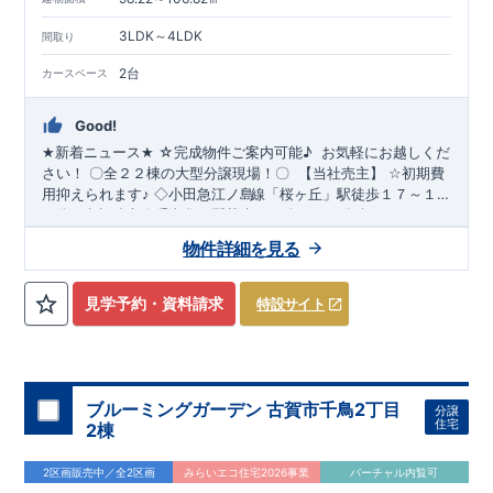
3LDK～4LDK
間取り
2台
カースペース
Good!
☆完成物件ご案内可能
♪
​​ ​お気軽にお越しくだ
★
新着ニュース
★
さい！
〇
全２２棟の大型分譲現場
！
〇
【当社売主】
☆
初期費
用抑えられます
♪
◇小田急江ノ島
線
「桜ヶ丘」駅徒歩１７～１
スマートフォンで見やすい特設サイトはこちら
​
​
８分♪
◇相鉄本線「瀬谷」駅徒歩２５分～２６分
◇カースペー
https://www.e-blooming.com/bukken/51775006/
ス２台駐車可能です！
◇教育施設が徒歩圏内です
♪
★☆
当社自
物件詳細を見る
慢の魅力溢れる間取り
&
設備
!
暮らしやすく長く愛される安心住
・開放感を演出する
まい
☆★
◇生活に合わせて選べる間取り
◇
スタイリッシュな
【勾配天井・吹き抜け】
・ LDKにちょっと
見学予約・資料請求
特設サイト
したおしゃれ感を
【折上天井】
◇
実際に生活した時に便利
◇
・ちょっとした収納に
【収納スペース・各居室クローゼット完
備】
・リビングや廊下に収納を多数配置!時間短縮ができ主婦
に嬉しい
【食器洗い乾燥機】
・忙しい朝でも広々使えます！
【オープンサニタリー】
≪
ブルーミングガーデンのこ
だ
わ
ブルーミングガーデン 古賀市千鳥2丁目
分譲
り
≫
・
←
各タイトルをクリック
!!
■
住宅性能評価ダブ
ル
取
得
!
住宅
2棟
『設計』住宅性能評価
‥‥
建物設計段階で、国が認めた第三機関
が評価しております。
・『建設』住宅性能評価
‥‥
評価を受けた
2区画販売中／全2区画
みらいエコ住宅2026事業
バーチャル内覧可
図面通りに施工されているか、建設までに計
回チェックが行わ
4