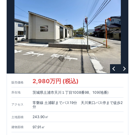
2,980万円 (税込)
販売価格
茨城県土浦市天川１丁目1008番98、109(地番)
所在地
常磐線 土浦駅までバス19分 天川東口バス停まで徒歩2
アクセス
分
243.90㎡
土地面積
97.91㎡
建物面積