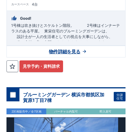
4台
カースペース
Good!
1号棟は吹き抜けとスケルトン階段。
​2号棟はインナーテ
ラスのある平屋。
​ ​
東栄住宅のブルーミングガーデンは、
設計士が一人の生活者としての視点を大事にしながら、
住み心地の良い空間アイデアをカタチにしています。
アイデアをみて
ね
！
物件詳細を見る
TEL:098-860-2201
（火・水曜日定休日、年末年始休み）
見学予約・資料請求
■
オプションではありません！全棟標準搭載
床下換気システ
ム・ガス衣類乾燥機・食洗器・宅配ボックス・玄関電子キー・
浴室換気乾燥機・防犯ガラス
■
１階廻りの構造材は
防腐・防蟻性
を確保するため、構造用集
成材に
ヒノキ
を使用しております！
ブルーミングガーデン 横浜市都筑区加
分譲
住宅
賀原1丁目7棟
■
長期優良住宅
もっと詳しく
「いい家を作って、きちんと手
入れをして、長く大切に使う」という考え方の下、
国が定めた
2区画販売中／全7区画
バーチャル内覧可
即入居可
7
つの厳しい技術基準をクリアした物件だけが認定を受けられる
長期優良住宅。
長期優良住宅として認定を受けるためには、国が定めた下記
7
つ
の技術基準をクリアする必要があります。東栄住宅は全棟でク
リア！①耐震性②劣化対策③維持管理性④住戸面積⑤省エネル