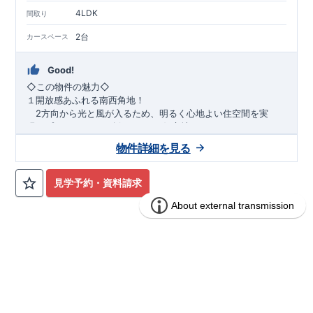
​
​
スムーズにご案内が可能
♪
お気軽にお問い合わせください
♪
お
4LDK
TEL:0120-07-1081​
間取り
​
​
問い合わせお待ちしております
☆
※
未完成の
場合は、現地確認の他に
近くにある同仕様の完成物件をご案内
2台
カースペース
致します。
Good!
​◇この物件の魅力◇
１開放感あふれる南西角地！
2方向から光と風が入るため、明るく心地よい住空間を実
現。プライバシーも確保しやすい好立地です♪
​２
自然と利便が両立するロケーション！
物件詳細を見る
最寄りの矢部駅まで徒歩22分で、駅利用も可能。生活施設や
公園も身近にあり、快適な新生活が始められます♪
見学予約・資料請求
​◇アクセス◇
​・JR横浜線「矢部」駅まで徒歩22分
◇ロケーション◇
・相模原市立大野北小学校 徒歩22分
ブルーミングガーデン 豊田市山之手9丁
分譲
・コープときわ店 徒歩9分
住宅
目1棟
・フードワン淵野辺店 徒歩20分
​・セブンイレブン町田常盤店 徒歩11分
1区画販売中／全1区画
みらいエコ住宅2026事業
バーチャル内覧可
◇ブルーミングガーデンのこだわり◇
【全棟自社一貫体制】