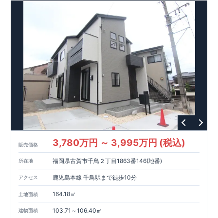
れます。
・図面や書類上だけでなく、「現場の施工状況」を検
査した上で、品質を保証しております。
・
■
全棟自社一
貫
体
制
!
誰が何をやったかが明確だからこそ、お客様の安心に繋がりま
す。
・設計、施工、営業が協力しあい、最良のプランをご提供
いたします。
・不要な中間マージンを抑える事で、コストダウ
ンに努めております。
​
3,780万円 ～ 3,995万円 (税込)
販売価格
福岡県古賀市千鳥２丁目1863番146(地番)
所在地
鹿児島本線 千鳥駅まで徒歩10分
アクセス
164.18㎡
土地面積
103.71～106.40㎡
建物面積