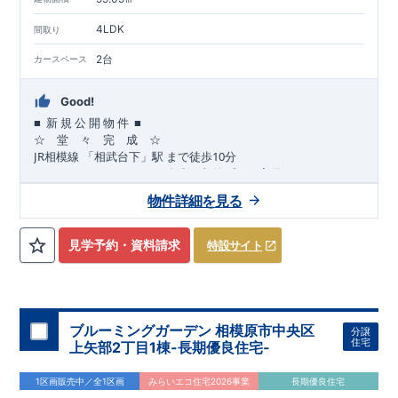
4LDK
間取り
2台
カースペース
Good!
■
■
新
規
公
開
物
件
☆ 堂 々 完 成 ☆
JR
10
​
相模線
「相武台下」駅
まで
徒歩
分
,
☆
おすすめポイント
☆
[1]
多彩な収納プラン完備
★
【玄関土間収納】
物件詳細を見る
​​
スーツケースやベビーカーの収納にも便利
♪
【ウォークインク
ローゼット】
私服通勤でお洋服をたくさんお持ちの方や、
流行ファッション
見学予約・資料請求
特設サイト
​​
がお好きな方にもおすすめ
♪
【全居室クローゼット完備】
​​
お子様のお洋服の収納にも困らない
☆
【２階の廊下収納】
​
生活感の出る掃除機や、
日用品などのアイテムを目隠し収納が
​​
​
できる
♪
【床下収納】
【大容量シューズクローゼット】
などの、あったらうれしい収納完備
☆
ブルーミングガーデン 相模原市中央区
分譲
,
[2]
対面キッチンには、食洗器搭載
★
住宅
上矢部2丁目1棟-長期優良住宅-
”
”
配膳・後片付け
が便利な
対面キッチン
には、
生活感を感じさせない
ビルトイン食洗器
を搭載
1区画販売中／全1区画
みらいエコ住宅2026事業
長期優良住宅
,
[4]
上部吹抜け