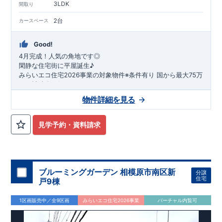
3LDK
間取り
2台
カースペース
Good!
4月完成！人気の角地です◎
閑静な住宅街に平屋誕生♪
​みらいエコ住宅2026事業の対象物件※条件有り
​
国
から最大75万
円の補助金が得られます！
​※補助金額より事務手数料として99000 円（税込）及び振込手
物件詳細を見る
数料が差し引かれます。
★魅力的な間取り★
​・
玄関から
直接洗面所・浴室
へアクセスで
きる動線の為、
外から帰ってきたお子様も
お部屋を汚さず
に安心です♪
見学予約・資料請求
​・
キッチンには
食器洗い機完備
◎家事の
負担軽減
に！
・キッチン横に
パントリー付き♪
​・オープンサニタリーirodori採用！
​
段差のない
シームアンダーボウル仕様で
お手入れ簡単◎
​・主寝室には
アクセントクロス
使用♪
ブルーミングガーデン 相模原市南区新
分譲
住宅
戸9棟
​↓↓クリックで詳細ご紹介
◆充実の
アフターサポート
◆
1区画販売中／全9区画
みらいエコ住宅2026事業
バーチャル内覧可
​東栄住宅では、お引き渡し後最大4回の無料点検と、最長60年
間の品質保証を実施。