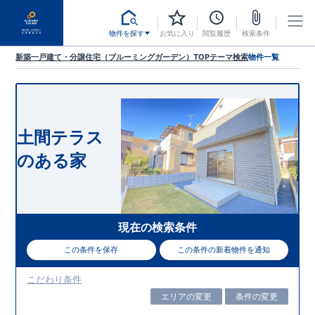
物件を探す
お気に入り
閲覧履歴
検索条件
新築一戸建て・分譲住宅（ブルーミングガーデン）TOP
テーマ検索
物件一覧
土間テラス
のある家
現在の検索条件
この条件を保存
この条件の新着物件を通知
こだわり条件
エリアの変更
条件の変更