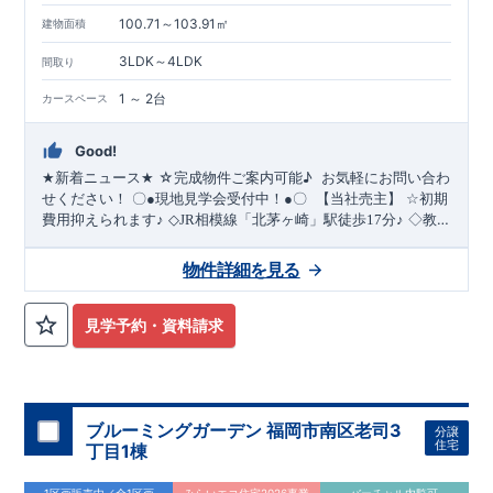
■
断熱性能と省エネ
100.71～103.91㎡
建物面積
■
全棟自社一貫体制
■
充実のアフターサポート
3LDK～4LDK
間取り
※クリックで各詳細ページに移動します♪
★★★
現地案内ご予約受付中
★★★
1 ～ 2台
カースペース
いつでもお気軽にお問合せください！
TEL
092-739-1388
東栄住宅 福岡営業所まで
Good!
営業時間 9時30分～18時30分
定休日 火曜・水曜・夏季休暇・年末年始など
☆完成物件ご案内可能
♪
​ ​お気軽にお問い合わ
★
新着ニュース
★
せください！
〇
●
現地見学会受付中！
●
〇
【当社売主】
☆
初期
費用抑えられます
♪
◇JR相模線
「北茅ヶ崎」駅徒歩17分♪
◇教育
施設が徒歩圏内です
♪
★☆
当社自慢の魅力溢れる間取り
&
設備
!
暮らしやすく長く愛される安心住まい
☆★
◇使い勝手の良い多
物件詳細を見る
・開放感を演出するスタイリッシュな
【勾配天
彩な間取り
◇
井・吹き抜け】
・ LDKにちょっとしたおしゃれ感を
【折上天
井】
◇
実際に生活した時に便利
◇
・ちょっとした収納に
【収
見学予約・資料請求
納スペース・各居室クローゼット完備】
・リビングや廊下に収
納を多数配置!時間短縮ができ主婦に嬉しい
【食器洗い乾燥機】
・忙しい朝でも広々使えます！
【オープンサニタリー】（1号
棟）
≪
ブルーミングガーデンのこ
だ
わ
り
≫
←
各タイトルをク
ブルーミングガーデン 福岡市南区老司3
・『設計』住宅性能評価
‥‥
リック
!!
■
住宅性能評価ダブ
ル
取
得
!
分譲
住宅
建物設計段階で、国が認めた第三機関が評価しております。
丁目1棟
・
『建設』住宅性能評価
‥‥
評価を受けた図面通りに施工されてい
るか、建設までに計
回チェックが行われます。
・図面や書類
4