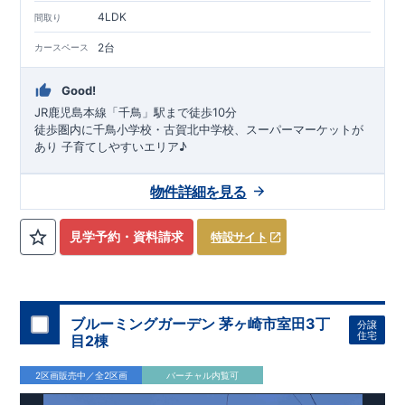
4LDK
間取り
2台
カースペース
Good!
JR鹿児島本線「千鳥」駅まで徒歩10分
​
徒歩圏内に千鳥小学校・古賀北中学校、スーパーマーケットが
あり
子育てしやすいエリア♪
★★★
スマートフォンで見やすい特設サイトはこちら
物件のおすすめポイント
★★★
物件詳細を見る
1号棟：
https://www.e-blooming.com/bukken/83575022/
マルチエントランス+パントリー+ 2WIC＋カースペー
ス2台
​
2号棟：4LDK+パントリー+WIC+カースペース2台
​ ​
みらいエコ住宅
2026事業
、対象物件！！
​※詳細は営業所まで
見学予約・資料請求
特設サイト
お問合せください。
​
東栄セーフティダンパー
標準装備
​
【
2024年度グッドデザイン
賞、受賞！
】
こだわりの設備仕様
・キッチンには便利な
床下収納
ブルーミングガーデン 茅ヶ崎市室田3丁
分譲
・リビングには全体が見渡せる
対面キッチン
住宅
目2棟
・お風呂場には
浴室暖房換気乾燥機完備
・
24時間換気
で快適な住まい環境 ​ ​
周辺環境
2区画販売中／全2区画
バーチャル内覧可
【教育施設】
・花見光こども園…約500m（徒歩7分）