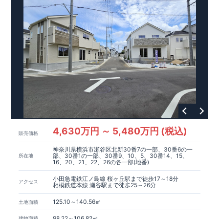
除用具などの収納できる壁面収納
【19帖以上の広々リビン
グ】
・LDKにスタイリッシュな折り上げ天井を採用！ ・開放
的な心地の良いリビング
【様々な設備・仕様】
・お掃除の手
間が少ないタンクレストイレ ・立体的なアクセントで奥行き
を演出するグラビオエッジ! ・自動改札のように快適な「カー
ドキー」 ・急な雨や花粉でも、衣類はふわっと乾いてすぐ着
られる乾太くん♪
広がる青空と緑や花々に彩られた美しい街並み 家族との一体
感を感じられる住まいづくりを追求した家♪ こだわりの設備仕
様！周辺には利便施設が点在！
スマートフォンで見やすい特設サイトはこちら
https://www.e-blooming.com/bukken/06075048/
4,630万円 ～ 5,480万円 (税込)
販売価格
神奈川県横浜市瀬谷区北新30番7の一部、30番6の一
部、30番1の一部、30番9、10、5、30番14、15、
所在地
16、20、21、22、26の各一部(地番)
小田急電鉄江ノ島線 桜ヶ丘駅まで徒歩17～18分
アクセス
相模鉄道本線 瀬谷駅まで徒歩25～26分
125.10～140.56㎡
土地面積
98.22～106.82㎡
建物面積