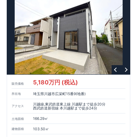
5,180万円 (税込)
販売価格
埼玉県川越市広栄町15番9(地番)
所在地
川越線,東武鉄道東上線 川越駅まで徒歩20分
アクセス
西武鉄道新宿線 本川越駅まで徒歩24分
166.29㎡
土地面積
103.50㎡
建物面積