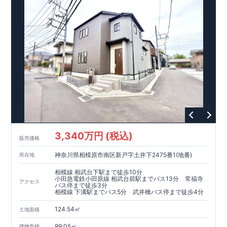
​お引き渡しからが本当のお付き合いだと考え、アフターサービ
スを外部の業者に委託せず、
​東栄住宅グループ「東栄ホームサービス株式会社」にて責任を
もって対応いたします。
​​↓↓クリックで詳細ご紹介
◆
長期優良住宅
【済】◆
​当物件は国から定められた7つの技術基準をクリアした認定住
宅！
​住宅ローンの金利優遇、税金面の優遇が得られるなどの、金銭
的メリットが大きいのも魅力です。
​東栄住宅はパワービルダーで所得数No.1です！
​​↓↓クリックで詳細ご紹介
3,340万円 (税込)
​◆耐震＋制震。
東栄セーフティーダンパー
標準装備◆
販売価格
​大きな揺れから家を守るだけではなく揺れそのものを軽減
神奈川県相模原市南区新戸字土井下2475番1(地番)
所在地
​建築基準法に定められた、「数百年に一度発生する地震に対し
て、倒壊、崩壊しない」
相模線 相武台下駅まで徒歩10分
​という基準から、さらに1.5倍の耐震力を達成しています。
小田急電鉄小田原線 相武台前駅までバス13分 常福寺
アクセス
バス停まで徒歩3分
相模線 下溝駅までバス5分 武井橋バス停まで徒歩4分
注文住宅のような個性あふれる間取り、
​住宅品質を担保しながらも
コストパフォーマンスの高さ
がブル
124.54㎡
土地面積
ーミングガーデンの魅力です。
「ここまでやってこの価格」
をぜひ体験してください。
99.05㎡
建物面積