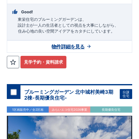
Good!
東栄住宅のブルーミングガーデンは、
設計士が一人の生活者としての視点を大事にしながら、
住み心地の良い空間アイデアをカタチにしています。
アイデアをみて
ね
！
物件詳細を見る
TEL:098-860-2201
（火・水曜日定休日、年末年始休み）
■
オプションではありません！全棟標準搭載
床下換気システ
見学予約・資料請求
ム・ガス衣類乾燥機・食洗器・宅配ボックス・玄関電子キー・
浴室換気乾燥機・防犯ガラス
■
１階廻りの構造材は
防腐・防蟻性
を確保するため、構造用集
成材に
ヒノキ
を使用しております！
ブルーミングガーデン 北中城村美崎3期
分譲
■
長期優良住宅
もっと詳しく
「いい家を作って、きちんと手
住宅
2棟-長期優良住宅-
入れをして、長く大切に使う」という考え方の下、
国が定めた
7
つの厳しい技術基準をクリアした物件だけが認定を受けられる
1区画販売中／全2区画
みらいエコ住宅2026事業
長期優良住宅
長期優良住宅。
長期優良住宅として認定を受けるためには、国が定めた下記
7
つ
の技術基準をクリアする必要があります。東栄住宅は全棟でク
リア！①耐震性②劣化対策③維持管理性④住戸面積⑤省エネル
ギー性⑥居住環境⑦維持保全管理
そのほかの魅力として、住宅ローン金利優遇、固定資産税の減
税、中古市場での売却時にも有利です。
■
住宅性能評価ダブル