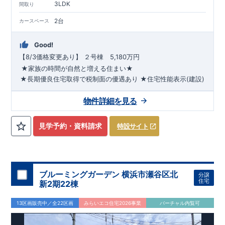
3LDK
間取り
2台
カースペース
Good!
【8/3価格変更あり】 ​２号棟 5,180万円
★家族の時間が自然と増える住まい★
★長期優良住宅取得で税制面の優遇あり
★住宅性能表示(建設)
(設計)W取得
★BELS評価書取得
​
◇◆
共働き世帯におすすめな設備
◆◇
物件詳細を見る
●完成しました●
閑静な住宅街に位置し、子育てファミリーに
はピッタリ!
平日休日ご内覧可能です!
川越営業所 TEL:049-
見学予約・資料請求
特設サイト
248-5700
まで
お気軽にお問い合わせ下さい♪
◎JR川越線、
東武東上線
​
『川越』駅
まで
徒歩20分
☆
◎西武新宿線
​
『本川越』駅
まで
徒歩24分
☆
■学校
大塚小学
校
・野田
中学校
■
幼稚園・保育園
ひまわり南幼稚園
・脇田新
町
保育園
■お買い物施設
セブンイレブン・いなげや
・ウェル
ブルーミングガーデン 横浜市瀬谷区北
分譲
パーク
ete
■その他施設
川越寿町郵便局
・川越豊田町クリニッ
住宅
新2期22棟
ク
・広栄町
公園
ete
【ペニンシュラキッチン完備】
・限られ
た空間でも動線がスムーズで、配膳も片付けも効率的♪ ・お手
13区画販売中／全22区画
みらいエコ住宅2026事業
バーチャル内覧可
入れ簡単で美しいハイグラニット天板。 ・フロントオープン
仕様の食洗機
​
【収納の多いお家】
・収納上手な暮らしを実現
・洗面所からすぐ使える、ランドリールーム ・トイレには掃