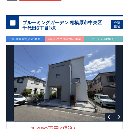
住宅用制震ダンパー/
東栄セーフティダンパー」
・
「地盤改良
工法/R-Evolve
パイル」
・
「宅地開発手法/
簡単に地図から消
せる道」
平日・休日ご内覧可能です！
○
第18
回キッズデザイン
賞
受賞
・
2024
年、東栄住宅
の新たな空間提案
ぜひお気軽にお問い合わせください♪
「マルチエント
ラ
ンス」
西宮営業所
が受賞いたしまし
TEL
：
0798-
ブルーミングガーデン 相模原市中央区
分譲
​
た！
38-1246
○
耐震等級最高
(
定休日：火・水・年末年始
等
級3
・数百年に一度の地震に耐える力
)
住宅
千代田6丁目1棟
の
1.5
倍の耐震性！
・さらに繰り返しの地震に強い
制震
ダンパ
ー
採用で安心！
○
BELS
・エコ住宅としての性能評価を全号棟
1区画販売中／全1区画
みらいエコ住宅2026事業
バーチャル内覧可
が取得しています！
○
住宅性能評価ダブ
ル
取得
・『設計』住
宅性能評価…建物設計段階で、国が認めた第三者機関が評価し
ております。
・『建設』住宅性能評価…評価を受けた図面通
りに施工されているか、建設までに計
4
回チェックが行われま
す。
3,490万円 (税込)