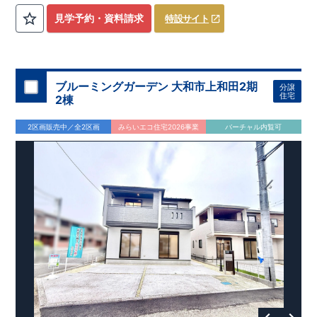
を気にせず過ごせるお子様やペットの遊び
​
​ スペースや、
見学予約・資料請求
特設サイト
DIY
・お友達とのおしゃべり空間に！
​ ​
・混みがちな朝でも家族
と共有して使える
​
ワイド洗面
は、デザインもオシャレで
​
・
お車好きの方やお客様がよく来られる方！
​
駐車場を
4
台
分
ホテルライクな
洗面室
に！
確保（車種による）！
道路から建物まで距離があるので
通行人の視線が気になら
ない！
ブルーミングガーデン 大和市上和田2期
分譲
・
書斎
は仕事や趣味の部屋だけでなく、
​ ストーブや扇風機な
住宅
2棟
どの季節モノ、 ​ 家族の衣類など収納スペースとしても ​ 使
える便利な空間！ ​ ​
・
奥行のある
インナーバルコニー
は
​
雨が
2区画販売中／全2区画
みらいエコ住宅2026事業
バーチャル内覧可
降り込みにくいので、
スマートフォンで見やすい特設サイトはこちら
​ 急な天気の変化にも対応できる！
https://www.e-blooming.com/bukken/83975016/