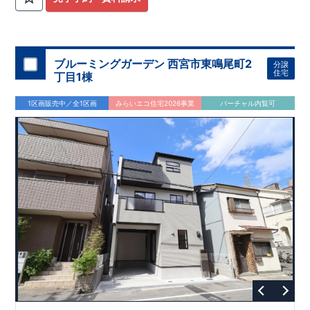
ブルーミングガーデン 西宮市東鳴尾町2
分譲
住宅
丁目1棟
1区画販売中／全1区画
みらいエコ住宅2026事業
バーチャル内覧可