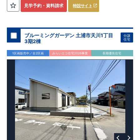
評価しております！ ​ 【
建設
住宅性能評価】
​
第三者機
見学予約・資料請求
特設サイト
関
​◆子育て環境良好！
により、建物完成までに
​
辻小学校
計4回
まで徒歩8分、
の検査が行われます！
内谷中学校
​
​ ◎こ
まで
の住宅の評価
徒歩9分！
​
幼稚園、保育園までは
​
国が定めた
耐震等級で最高の３
徒歩6分
圏内！
を取得！
​
◆
南東側6
地震
に強い
ｍ公道面！
住宅です！
​
陽光降りそそぐ明るい室内！
​
冬は暖かく夏は涼しくて快適♪ 省エネに
​
LDKは
16
帖
！
​
優れた
2（3）LDK
断熱等性能５
の間取りプラン採用！
を取得！
​ ​
その他項目も評価を受けてお
​
​◆こだわりの内装！
​
家
り、
族構成の変化に対応可能な可変型プラン！
性能に特化した
住宅です！
​
全居室
クローゼッ
ブルーミングガーデン 土浦市天川1丁目
分譲
ト付き！ ​
​◆充実した設備！
​
冬でも快適！LDK床暖房標準装
住宅
3期2棟
備♪
​
雨の日でも洗濯物が干せる
室内物干し
​
浴室乾燥暖房機
付き！
​
食洗機
付きシステムキッチン！
​
平日、休日 時間帯
1区画販売中／全2区画
みらいエコ住宅2026事業
長期優良住宅
問わずご案内可能です！
​
お気軽にお問い合わせください！
​
【お問い合わせ】TEL：
048-710-5571
(営業時間 9:30～
18:30 火水定休日)