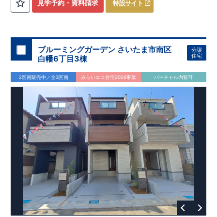
​
3（4）
​◆設計・建設性能評価ｗ取得！
LDK～4LDK
の間取りプラン採用！
​
◎性能評価とは
​
​◆こだわりの内
​​
【
設計
見学予約・資料請求
特設サイト
住宅性能評価】
装！
​
2階洋室のうち一室は
​
建物設計段階で、国が定めた
開放的な勾配天井
！
​
全居室
第三者機関
クロ
が評価しております！ ​ 【
ーゼット付き！ ​ リビングはおしゃれな
建設
住宅性能評価】
折上天井
​
♪
​
​◆充実し
第三者
機関
た設備！
により、建物完成までに
​
雨の日でも洗濯物が干せる
計4回
の検査が行われます！
室内物干し
​
浴室乾燥
​
​ ◎
この住宅の評価
暖房機
付き！
​
​
国が定めた
食洗機
付きシステムキッチン！
耐震等級で最高の３
​
平日、休日
を取得！
地
震に強い
時間帯問わずご案内可能です！
住宅です！
​
冬は暖かく夏は涼しくて快適♪ 省エネ
​
お気軽にお問い合わせくださ
ブルーミングガーデン さいたま市南区
分譲
に優れた
い！
​
【お問い合わせ】TEL：
断熱等性能５
を取得！
048-710-5571
​ ​
その他項目も評価を受けて
(営業時間 9:30～
住宅
白幡6丁目3棟
おり、
18:30 火水定休日)
性能に特化した
住宅です！
2区画販売中／全3区画
みらいエコ住宅2026事業
バーチャル内覧可