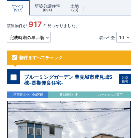
すべて
新築分譲住宅
土地
917
894
23
917
該当物件が
件見つかりました。
表示件数
物件をすべてチェック
ブルーミングガーデン 豊見城市豊見城5
分譲
住宅
棟-長期優良住宅-
1区画販売中／全5区画
長期優良住宅
バーチャル内覧可