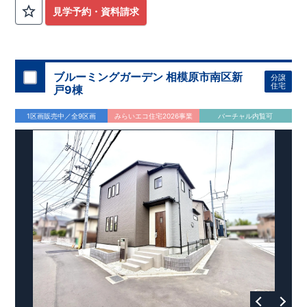
外から帰ってきたお子様も
お部屋を汚さず
に安心です♪
見学予約・資料請求
​・
キッチンには
食器洗い機完備
◎家事の
負担軽減
に！
・キッチン横に
パントリー付き♪
​・オープンサニタリーirodori採用！
​
段差のない
シームアンダーボウル仕様で
お手入れ簡単◎
​・主寝室には
アクセントクロス
使用♪
ブルーミングガーデン 相模原市南区新
分譲
住宅
戸9棟
​↓↓クリックで詳細ご紹介
◆充実の
アフターサポート
◆
1区画販売中／全9区画
みらいエコ住宅2026事業
バーチャル内覧可
​東栄住宅では、お引き渡し後最大4回の無料点検と、最長60年
間の品質保証を実施。
​お引き渡しからが本当のお付き合いだと考え、アフターサービ
スを外部の業者に委託せず、
​東栄住宅グループ「東栄ホームサービス株式会社」にて責任を
もって対応いたします。
​​↓↓クリックで詳細ご紹介
◆
長期優良住宅
【済】◆
​当物件は国から定められた7つの技術基準をクリアした認定住
宅！
​住宅ローンの金利優遇、税金面の優遇が得られるなどの、金銭
的メリットが大きいのも魅力です。
​東栄住宅はパワービルダーで所得数No.1です！