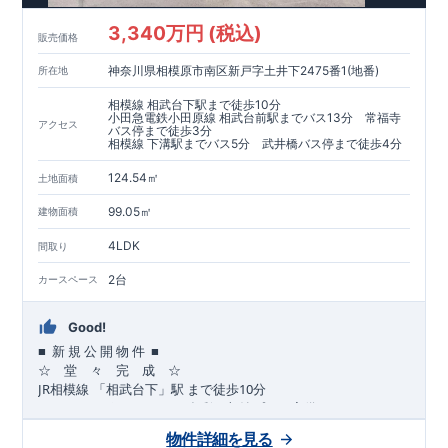
​​↓↓クリックで詳細ご紹介
3,340万円 (税込)
​◆耐震＋制震。
東栄セーフティーダンパー
標準装備◆
販売価格
​大きな揺れから家を守るだけではなく揺れそのものを軽減
神奈川県相模原市南区新戸字土井下2475番1(地番)
所在地
​建築基準法に定められた、「数百年に一度発生する地震に対し
て、倒壊、崩壊しない」
相模線 相武台下駅まで徒歩10分
​という基準から、さらに1.5倍の耐震力を達成しています。
小田急電鉄小田原線 相武台前駅までバス13分 常福寺
アクセス
バス停まで徒歩3分
相模線 下溝駅までバス5分 武井橋バス停まで徒歩4分
注文住宅のような個性あふれる間取り、
​住宅品質を担保しながらも
コストパフォーマンスの高さ
がブル
124.54㎡
土地面積
ーミングガーデンの魅力です。
「ここまでやってこの価格」
をぜひ体験してください。
99.05㎡
建物面積
4LDK
間取り
2台
カースペース
Good!
■
■
新
規
公
開
物
件
☆ 堂 々 完 成 ☆
JR
10
​
相模線
「相武台下」駅
まで
徒歩
分
,
☆
おすすめポイント
☆
[1]
多彩な収納プラン完備
★
【玄関土間収納】
物件詳細を見る
​​
スーツケースやベビーカーの収納にも便利
♪
【ウォークインク