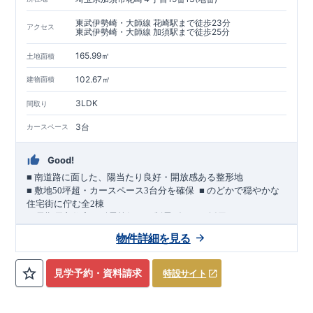
東武伊勢崎・大師線 花崎駅まで徒歩23分
アクセス
東武伊勢崎・大師線 加須駅まで徒歩25分
165.99㎡
土地面積
102.67㎡
建物面積
3LDK
間取り
3台
カースペース
Good!
■
南道路に面した、陽当たり良好・開放感ある整形地
​
■
敷地
50
坪超・カースペース
3
台分を確保
■
のどかで穏やかな
住宅街に佇む全
2
棟
（長期優良住宅／耐震等級３・制震ダンパー採用）
車道
7.0m
南道路
12.0m
（歩道含む・
）に面した、
開放感と陽当
物件詳細を見る
たりに恵まれた立地。
約
12m
超
南北に長い整形地を活かし、
建物南側には
の奥行きが
あり、
採光・通風・プライバシー性にも配慮した敷地計画で
見学予約・資料請求
特設サイト
す。
3
■
買物施設が徒歩圏内
・ローソン 徒歩
分
・ドラッグストアコ
スモス 徒歩約
10
分
・クスリのアオキ 徒歩約
10
分
・ビバモール