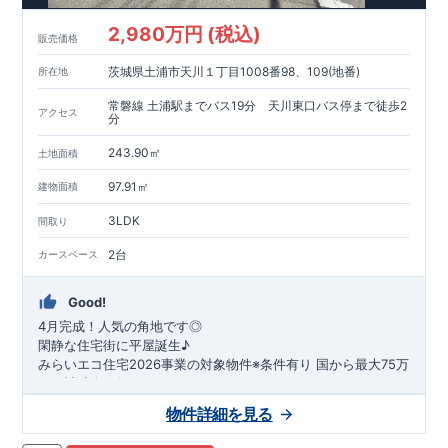
2,980万円 (税込)
販売価格
茨城県土浦市天川１丁目1008番98、109(地番)
所在地
常磐線 土浦駅までバス19分 天川東口バス停まで徒歩2
アクセス
分
243.90㎡
土地面積
97.91㎡
建物面積
3LDK
間取り
2台
カースペース
Good!
4月完成！人気の角地です◎
閑静な住宅街に平屋誕生♪
​みらいエコ住宅2026事業の対象物件※条件有り
​
国
から最大75万
円の補助金が得られます！
​※補助金額より事務手数料として99000 円（税込）及び振込手
物件詳細を見る
数料が差し引かれます。
★魅力的な間取り★
​・
玄関から
直接洗面所・浴室
へアクセスで
きる動線の為、