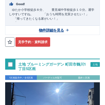
Good!
ゆたか小学校徒歩８分、 豊見城中学校徒歩１０分。通学
しやすいですね。
​ ​ ​ ​
「おうち時間を充実させたい！」
「帰ってきたくなる家がいい！」
「おしゃれなら建売住宅もありかも！」
物件詳細を見る
TEL:098-860-2201
（火・水曜日定休日、年末年始休み）
■
オプションではありません！全棟標準搭載
床下換気システ
見学予約・資料請求
ム・ガス衣類乾燥機・食洗器・宅配ボックス・玄関電子キー・
浴室換気乾燥機・防犯ガラス
■
１階廻りの構造材は
防腐・防蟻性
を確保するため、構造用集
成材に
ヒノキ
を使用しております！
土地 ブルーミングガーデン 町田市鶴川1
土地
■
長期優良住宅
もっと詳しく
「いい家を作って、きちんと手
丁目5区画
入れをして、長く大切に使う」という考え方の下、
国が定めた
7
つの厳しい技術基準をクリアした物件だけが認定を受けられる
1区画販売中／全5区画
バーチャル内覧可
最終１区画
長期優良住宅。
長期優良住宅として認定を受けるためには、国が定めた下記
7
つ
の技術基準をクリアする必要があります。東栄住宅は全棟でク
リア！①耐震性②劣化対策③維持管理性④住戸面積⑤省エネル
ギー性⑥居住環境⑦維持保全管理
そのほかの魅力として、住宅ローン金利優遇、固定資産税の減
税、中古市場での売却時にも有利です。
■
住宅性能評価ダブル
取得
もっと詳しく
「設計」と「建設」のダブルで性