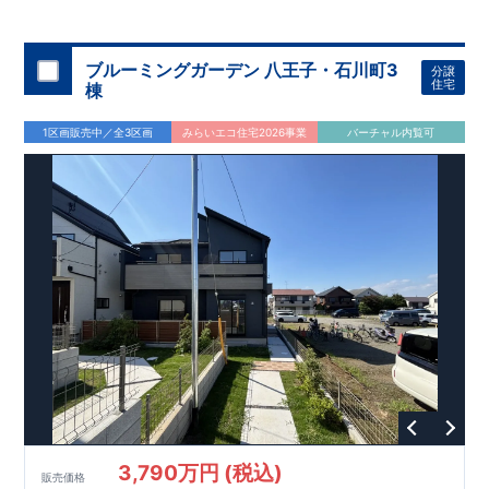
◇
ブルーミングガーデンのこだわり
◇
【全棟自社一貫体制】
・誰が、何をしたか。が明確だからこそ、お客様の安心に繋が
ります。
・設計、施工、営業が互いに協力しあい、最良のプラ
ブルーミングガーデン 八王子・石川町3
分譲
ンを提供いたします。
・東栄住宅では、お引渡し後最大
・不要な中間マージンを抑えることで、
10
回の無料定期点検と、
60
年
住宅
棟
コストダウンに努めています。
間の品質保証を実施。お引渡しからが本当のお付き合いだと考
【耐震等級3
取得】
・東栄住宅
の建物は、国が定めた耐震等級で
え、アフターサービスを外部の業者に委託せず、東栄住宅グル
3
を取得。建築基準法で定め
1区画販売中／全3区画
みらいエコ住宅2026事業
バーチャル内覧可
られた、｢数百年に一度発生する地震に対して、倒壊、崩壊しな
ープ「東栄ホームサービス株式会社」にて責任をもって対応い
い。｣という基準から、さらに
たします。
1.5
倍の耐震力を達成していま
す。
【住宅性能評価ダブル取得】
・設計住宅性能評価：建物
設計段階で、国が認めた第三者機関が評価しています。
・建設
住宅性能評価：評価を受けた図面通りに施工されているか、建
設までに、計
4
回のチェックが行われます。
図面や書類上だけ
でなく、現場の施工状況を検査した上で、品質を保証していま
す。
【充実のアフターサポート】
3,790万円 (税込)
販売価格