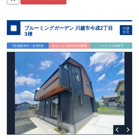
関
間取りプラン採用！
が評価しております！ ​ 【
​
​◆こだわりの内装！
建設
住宅性能評価】
​
2階洋室のうち一
​
第三
者機関
室は
開放的な勾配天井
により、建物完成までに
！
​
全居室
計4回
クローゼット付き！ ​ リビ
の検査が行われます！
​
​
◎この住宅の評価
ングはおしゃれな
​
折上天井
国が定めた
♪
​
​◆充実した設備！
耐震等級で最高の３
​
雨の日でも
を取得！
地震に強い
洗濯物が干せる
住宅です！
室内物干し
​
冬は暖かく夏は涼しくて快適♪ 省エ
​
浴室乾燥暖房機
付き！
​
食洗機
ネに優れた
付きシステムキッチン！
断熱等性能５
を取得！
​ ​
平日、休日 時間帯問わずご案内可
​ ​
その他項目も評価を受け
ブルーミングガーデン 川越市今成2丁目
分譲
ており、
能です！
性能に特化した
​
お気軽にお問い合わせください！
住宅です！
​
【お問い合わせ】
住宅
3棟
TEL：
048-710-5571
(営業時間 9:30～18:30 火水定休日)
1区画販売中／全3区画
みらいエコ住宅2026事業
バーチャル内覧可