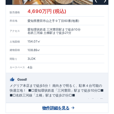
が評価しています。
・建設住宅性能評価：評価を受けた図面通りに施工されている
4,690万円 (税込)
か、建設までに、計4回のチェックが行われます。
販売価格
図面や書類上だけでなく、現場の施工状況を検査した上で、品
愛知県豊田市山之手９丁目60番(地番)
所在地
質を保証しています。
【長期優良住宅】
愛知環状鉄道 三河豊田駅まで徒歩10分
アクセス
・
東栄住宅は国が定める全7つの技術基準をクリアしています。
名鉄三河線 土橋駅まで徒歩21分
長期優良住宅とは、｢良い家を作って、きちんと手入れをして、
154.07㎡
長く大切に使う｣ことを目的とした認定制度。住宅ローン減税、
土地面積
固定資産税などの税制優遇を受けられるだけでなく、中古市場
【充実のアフターサポート】
108.89㎡
建物面積
でも、長期優良住宅が有利に働きます。
・東栄住宅では、お引渡し後最大10回の無料定期点検と、60年
間の品質保証を実施。お引渡しからが本当のお付き合いだと考
3LDK
間取り
え、アフターサービスを外部の業者に委託せず、東栄住宅グル
ープ「東栄ホームサービス株式会社」にて責任をもって対応い
4台
カースペース
たします。
Good!
メグリア本店まで徒歩5分！
​南向きで明るく、駐車４台可能の
快適立地！
​ ​
■□
愛知環状鉄道「三河豊田」駅まで徒歩
10
分
□■
■□
名鉄三河線「土橋」駅まで徒歩
21
分
□■
ーーー・ーーー・ーーー・ーーー・ーーー・ーーー
まずはお気
軽にお問い合わせください
♪
​
完成前でもご紹介可能
◇
​
ーー
物件詳細を見る
ー・ーーー・ーーー・ーーー・ーーー・ーーー ​
​★企画担当の
おすすめポイント★​
・キッズデザイン賞を受賞した
土間ルーム
を採用！ ​
雨・気温