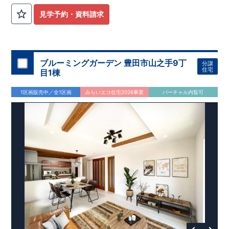
公園も身近にあり、快適な新生活が始められます♪
見学予約・資料請求
​◇アクセス◇
​・JR横浜線「矢部」駅まで徒歩22分
◇ロケーション◇
・相模原市立大野北小学校 徒歩22分
ブルーミングガーデン 豊田市山之手9丁
分譲
・コープときわ店 徒歩9分
住宅
目1棟
・フードワン淵野辺店 徒歩20分
​・セブンイレブン町田常盤店 徒歩11分
1区画販売中／全1区画
みらいエコ住宅2026事業
バーチャル内覧可
◇ブルーミングガーデンのこだわり◇
【全棟自社一貫体制】
・誰が、何をしたか。が明確だからこそ、お客様の安心に繋が
ります。
・設計、施工、営業が互いに協力しあい、最良のプランを提供
いたします。
・不要な中間マージンを抑えることで、コストダウンに努めて
います。
【耐震等級3取得】
・東栄住宅の建物は、国が定めた耐震等級で最高の3を取得。
建築基準法で定められた、｢数百年に一度発生する地震に対し
て、倒壊、崩壊しない。｣という基準から、さらに1.5倍の耐震
力を達成しています。
【住宅性能評価ダブル取得】
・設計住宅性能評価：建物設計段階で、国が認めた第三者機関