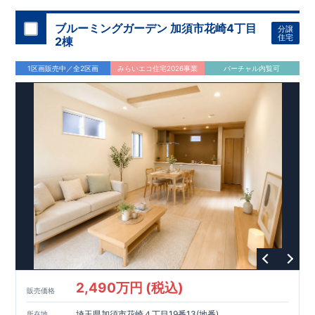
ブルーミングガーデン 加須市花崎4丁目
分譲
住宅
2棟
1区画販売中／全2区画
みらいエコ住宅2026事業
バーチャル内覧可
2,490万円 (税込)
販売価格
埼玉県加須市花崎４丁目19番13(地番)
所在地