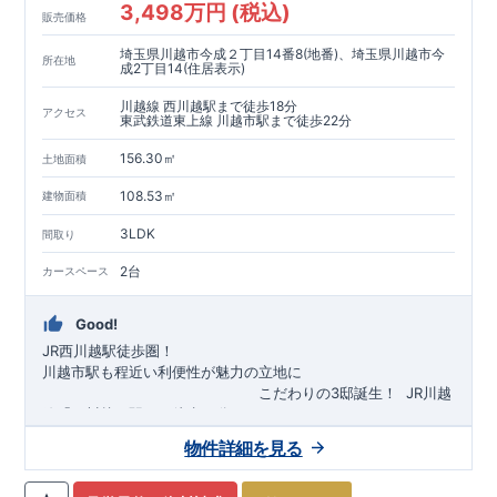
3,498万円 (税込)
販売価格
埼玉県川越市今成２丁目14番8(地番)、埼玉県川越市今
所在地
成2丁目14(住居表示)
川越線 西川越駅まで徒歩18分
アクセス
東武鉄道東上線 川越市駅まで徒歩22分
156.30㎡
土地面積
108.53㎡
建物面積
3LDK
間取り
2台
カースペース
Good!
JR西川越駅徒歩圏！
川越市駅も程近い利便性が魅力の立地に
​
こだわりの3邸誕生！
​
JR川越
線「
西川越
」駅まで徒歩18
分
​
​◆子育て環境良好！
​
今成小学校
自転車約6分（約1430ｍ）
まで徒歩9分、
富士見中学校
​ ​
物件詳細を見る
東武東上線「
まで徒歩24分！
川越市
​
幼稚園、保育園までは
」駅まで徒歩22
分
​
徒歩3分
圏内！
​
◆
広々とした敷地！
​
敷地は
34～40坪超
自転車約7分（約1740ｍ）
！
​
LDKは
16～19
帖
！
​