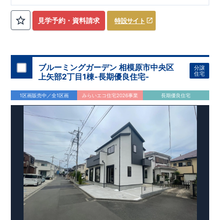
ローゼット】
私服通勤でお洋服をたくさんお持ちの方や、
流行ファッション
見学予約・資料請求
特設サイト
​​
がお好きな方にもおすすめ
♪
【全居室クローゼット完備】
​​
お子様のお洋服の収納にも困らない
☆
【２階の廊下収納】
​
生活感の出る掃除機や、
日用品などのアイテムを目隠し収納が
​​
​
できる
♪
【床下収納】
【大容量シューズクローゼット】
などの、あったらうれしい収納完備
☆
ブルーミングガーデン 相模原市中央区
分譲
,
[2]
対面キッチンには、食洗器搭載
★
住宅
上矢部2丁目1棟-長期優良住宅-
”
”
配膳・後片付け
が便利な
対面キッチン
には、
生活感を感じさせない
ビルトイン食洗器
を搭載
1区画販売中／全1区画
みらいエコ住宅2026事業
長期優良住宅
,
[4]
上部吹抜け
明るく開放的な空間を演出
♪
◎
暮らしに寄り添う住環境
◎
～徒歩圏内～
教育環境
／コンビニ
/
ドラッグストア
／
公園
■周辺環境■
【教育施設】
593m
8
​
せんだん保育園 約
（徒歩
分）
新磯保育園 約
784m
10
715m
9
​
​相陽中
（徒歩
分）
新磯小学校 約
（徒歩
分）
学
m
25
​
校 約2000
（徒歩
分）
【買い物施設】
556m
7
​
ローソン相模原磯部店 約
（徒歩
分）
ファミリーマート
1100m
4
​
座間一丁目店 約
（徒歩
1
分）
ドラッグセイムス座間