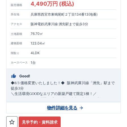
4,490万円 (税込)
販売価格
兵庫県西宮市東鳴尾町２丁目134番13(地番)
所在地
阪神電鉄武庫川線 洲先駅まで徒歩3分
アクセス
76.70㎡
土地面積
123.04㎡
建物面積
4LDK
間取り
1台
カースペース
Good!
​
◆8/3
価格変更いたしました！◆
阪神武庫川線
「洲先」
駅まで
​
徒歩
3
分
＼生活環境
GOOD
なエリアの新築戸建て限定1棟！／
・4
LDK
→5
LDK
へ
間取り変更可能
・衣類の収納に便利な
ウォー
クインクローゼット
・2部屋から行き来できる
続きバルコニー
物件詳細を見る
・デザインと機能性を兼ね備えた
オープンサニタリー
irodori
・
​
リビング全体を見渡せる
・網戸
11万円
(
税込
)
で設置可能！
対面キッチン
（オプション）
・お買い物施設（関西ス
​
ーパー）
↓クリックすると特設ページにジャンプします↓
徒歩10分
(
約787ｍ
)
見学予約・資料請求
2024
年グッドデザイン賞
3
プロジェクト同時受賞
○
・
「木造