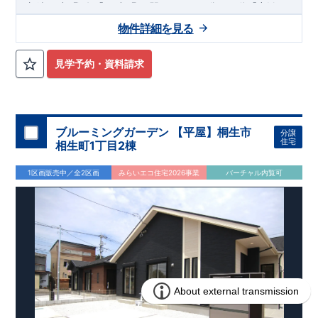
12
​
​
相鉄いずみ野
線
「いずみ野」駅
まで
バス
分
バス停「上飯
10
11
​
​
田」まで徒歩
分
「いずみ中央」駅
まで
バス
分
バス停「上
物件詳細を見る
8
飯田車庫」まで徒歩
分
,
​
☆
おすすめポイント
☆
[1]
多彩な収納プラン完備
★
​
【玄関土間収納】
スーツケースやベビーカーの収納にも便利
♪
見学予約・資料請求
​
【ウォークインクローゼット】
私服通勤でお洋服をたくさんお
​
持ちの方や、
流行ファッションがお好きな方にもおすすめ
♪
​
【全居室クローゼット完備】
お子様のお洋服の収納にも困らな
い
☆
​
​
【２階の廊下収納】
生活感の出る掃除機や、
日用品などのア
ブルーミングガーデン 【平屋】桐生市
分譲
イテムを目隠し収納ができる
♪
住宅
相生町1丁目2棟
​
​
【床下収納】
【大容量シューズクローゼット】
などの、あ
ったら嬉しい収納完備
☆
1区画販売中／全2区画
みらいエコ住宅2026事業
バーチャル内覧可
,
”
”
​
[2]
対面キッチンには、食洗器搭載
★
配膳・後片付け
が便利な
​
対面キッチン
には、
生活感を感じさせない
ビルトイン食洗器
を
搭載
,
​
[3]
浴室暖房乾燥機
雨の日や花粉の時期のお洗濯も安心！！
,
​
[4]
インナーバルコニー
広々インナーバルコニーは天候に左右
されずに利用可能♪
,
​
​
[5]
折上げ天井
主寝室には間接照明付折上天井仕上げで
ワンラ
ンク上の空間を演出♪
​
​
◎
暮らしに寄り添う住環境
◎
～徒歩圏内～
教育環境
／コンビ
​
​
ニ
/
ドラッグストア
／
公園
■周辺環境■
【教育施設】
715m
9
​
上和田小学校 約
（徒歩
分）
上和田中学校 約