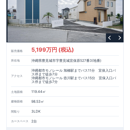
5,199万円 (税込)
販売価格
沖縄県豊見城市字豊見城宜保原527番3(地番)
所在地
沖縄都市モノレール 旭橋駅までバス11分 宜保入口バ
ス停まで徒歩7分
アクセス
沖縄都市モノレール 壺川駅までバス15分 宜保入口バ
ス停まで徒歩7分
119.44㎡
土地面積
98.53㎡
建物面積
3LDK
間取り
2台
カースペース