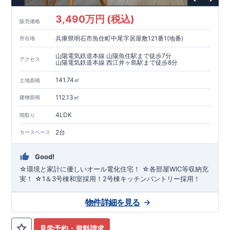
3,490万円 (税込)
販売価格
兵庫県明石市魚住町中尾字居屋敷121番1(地番)
所在地
山陽電気鉄道本線 山陽魚住駅まで徒歩7分
アクセス
山陽電気鉄道本線 西江井ヶ島駅まで徒歩8分
141.74㎡
土地面積
112.13㎡
建物面積
4LDK
間取り
2台
カースペース
Good!
☆環境と家計に優しいオール電化住宅！ ☆各部屋WIC等収納充
実！ ☆1＆3号棟和室採用！2号棟キッチンパントリー採用！
物件詳細を見る
見学予約・資料請求