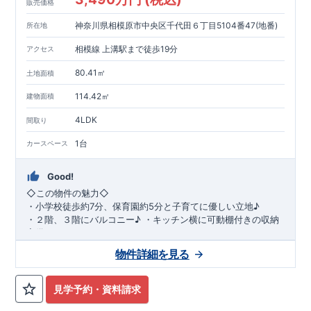
販売価格
神奈川県相模原市中央区千代田６丁目5104番47(地番)
所在地
相模線 上溝駅まで徒歩19分
アクセス
80.41㎡
土地面積
114.42㎡
建物面積
4LDK
間取り
1台
カースペース
Good!
◇
この物件の魅力
◇
・
小学校徒歩約
7
分、保育園約
5
分と子育てに優しい立地♪
・２階、３階にバルコニー♪
・キッチン横に可動棚付きの収納
完備。
・家族で過ごすこともできるワイドバルコニー完備。
◇
アクセ
物件詳細を見る
ス
◇
JR
相模線「上溝」駅
徒歩
19
分
◇
ロケーション
◇
・相模原市立星が丘小学校
徒歩
7
分
・オーケ
ー相模原店
徒歩
4
分
・業務スーパー相
見学予約・資料請求
模原店
徒歩
12
分
・やまうち医院 徒歩
4
分
・セブン
イレブン星ヶ丘店 徒歩
4
分