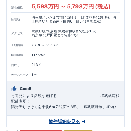
5,598万円 ～ 5,798万円 (税込)
販売価格
埼玉県さいたま市南区白幡６丁目1377番12(地番)、埼
所在地
玉県さいたま市南区白幡6丁目5-1(住居表示)
武蔵野線,埼京線 武蔵浦和駅まで徒歩15分
アクセス
埼京線 北戸田駅まで徒歩18分
73.30～73.33㎡
土地面積
117.58㎡
建物面積
2LDK
間取り
1台
カースペース
Good!
再開発により変貌を遂げる
​
JR武蔵浦和
駅徒歩圏！
陽光降りそそぐ南東側6ｍ公道面の3邸。
​
JR武蔵野線、JR埼京
線「
武蔵浦和
」駅まで徒歩15
分
​
自転車で約5分
物件詳細を見る
​◆設計・建設性能評価ｗ取得！
JR埼京線
「
北戸田
​
」駅まで徒歩18分​
◎性能評価とは
​​
​
【
設計
住
宅性能評価】
​
建物設計段階で、国が定めた
自転車で約6分
第三者機関
が