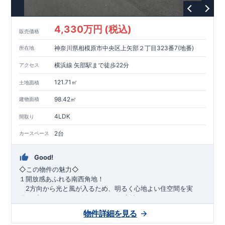
1200m
15
​
店 約
（徒歩
分）
たからやフレサ磯部店 約
1400m
18
【その他施設】
（徒歩
分）
550m
7
​
根岸台公園 約
（徒歩
分）
下磯部東子どもの広場 約
4,330万円 (税込)
757m
10
​
772m
10
​
販売価格
（徒歩
分）
新戸診療所 約
（徒歩
分）
相模原
900m
12
​
磯部郵便局 約
（徒歩
分）
磯部クリニック 約
神奈川県相模原市中央区上矢部２丁目323番7(地番)
所在地
948m
12
​
■
東栄住宅の家作り■
（徒歩
分）
■
ブルーミングガーデンのこだわり
■
​↑
↑ ​
■
​
各タイトルをクリック
長期優良住宅取得
【国が定めた７つ
横浜線 矢部駅まで徒歩22分
アクセス
​
​
の技術基準をクリア
☆
】
１
耐久性
/
２劣化対策
/
３維持管理性
４
住宅面積
/
５省エネルギー性
/
６
居住環境
/
７
維持保全管理
121.71㎡
土地面積
​
■
住宅性能評価ダブル取得
スマートフォンで見やすい特設サイ
​
トはこちら
★
物件のご案内は、
事前予約
が
オススメ
です
☆
98.42㎡
建物面積
​
​
スムーズにご案内が可能
♪
お気軽にお問い合わせください
♪
お
4LDK
TEL:0120-07-1081​
間取り
​
​
問い合わせお待ちしております
☆
※
未完成の
場合は、現地確認の他に
近くにある同仕様の完成物件をご案内
2台
カースペース
致します。
Good!
​◇この物件の魅力◇
１開放感あふれる南西角地！
2方向から光と風が入るため、明るく心地よい住空間を実
現。プライバシーも確保しやすい好立地です♪
​２
自然と利便が両立するロケーション！
物件詳細を見る
最寄りの矢部駅まで徒歩22分で、駅利用も可能。生活施設や