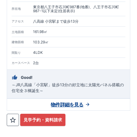
東京都八王子市石川町987番(地番)、八王子市石川町
所在地
987-1以下未定(住居表示)
八高線 小宮駅まで徒歩13分
アクセス
161.98㎡
土地面積
103.29㎡
建物面積
4LDK
間取り
2台
カースペース
Good!
～JR八高線「小宮駅」徒歩13分の好立地に太陽光パネル搭載の
住宅全３棟誕生～
物件詳細を見る
見学予約・資料請求