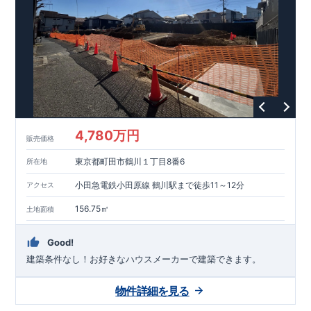
能を評価されています！図面を第三者機関へ提出します。外部
■
当社こだわりの空間アイディアを
ショート動画
で
評価委員が建設中に
ご紹介しています。
3
回、竣工時に
ここをクリッ
1
回の現場検査が行われま
ク
す。構造の安定、劣化の軽減、維持管理への配慮、温熱環境・
エネルギー消費量（断熱等性能）の必須
4
分野、空気環境で、最
高等級取得！
■
耐震等級
3
もっと詳しく
東栄住宅の建物
は、国が定めた耐震最高等級
3
を取得。建築基準法に定められ
た、｢数百年に一度発生する地震に対して、倒壊、崩壊しない｣
という基準から、さらに
1.5
倍の耐震力を達成しています。
■
耐
風等級
2
災害時の損傷の受けにくさを評価されています。建築
基準法に定められている暴風による力（
500
年に
1
度）のさらに
4,780万円
販売価格
1.2
倍の暴風に対しても損傷を生じないことで耐風最高等級
2
を
取得しています。
■
自社一貫体制
もっと詳しく
東栄住宅は土
東京都町田市鶴川１丁目8番6
所在地
地の仕入れ、設計、施工、販売、メンテナンスまで、すべての
プロセスに携わっています。
■
アフターサポート
もっ
小田急電鉄小田原線 鶴川駅まで徒歩11～12分
アクセス
と詳しく
快適に暮らすことができる住宅の品質を長期にわたり
維持するには、定期的な点検を実施することが重要です。
最大
156.75㎡
土地面積
60
年間の保証制度がございます。もちろん、定期点検以外でも
万一不具合が発生した際は対応いたします。
Good!
建築条件なし！​お好きなハウスメーカーで建築できます。
物件詳細を見る