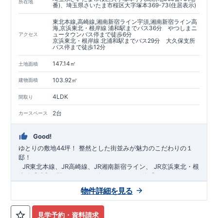
https://www.e-blooming.com/bukken/60075018/
所在地
番)、埼玉県さいたま市桜区大字塚本369-73(住居表示)
東北本線,高崎線,湘南新宿ライン宇須,湘南新宿ライン高
海,京浜東北・根岸線 浦和駅までバス36分 やつしまニ
ュータウンバス停まで徒歩6分
アクセス
京浜東北・根岸線 北浦和駅までバス29分 大久保支所
バス停まで徒歩12分
147.14㎡
土地面積
103.92㎡
建物面積
4LDK
間取り
2台
カースペース
Good!
ゆとりの敷地44坪！
​
整然とした街並みが魅力のこだわりの１
邸！
​ ​ ​
JR東北本線、JR高崎線、
JR湘南新宿ライン、
JR京浜東北・根
岸線「
浦和
」駅までバス36
分
バス停「
やつしまニュー
タウン
」まで徒歩6
分
​ ​
JR京浜東北・根岸線
「
北浦和
」駅までバ
物件詳細を見る
ス29
​◆子育て環境良好！
分
​
大久保小学校
バス停
まで徒歩12分、
「
大久保支所
大久保
」まで徒歩
中学
12分​
校
まで徒歩12分！
​
​◆設計・建設性能評価ｗ取得！
​
幼稚園、保育園までは
​
◎性能評価とは
徒歩20分
圏内！
​​
【
​
◆
設
計
広々とした敷地！
住宅性能評価】
​
​
敷地は
建物設計段階で、国が定めた
44坪超
！
​
LDKは
18
帖
！
​
第三者機
4LDK
の
見学予約・資料請求