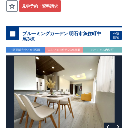
見学予約・資料請求
ブルーミングガーデン 明石市魚住町中
分譲
住宅
尾3棟
1区画販売中／全3区画
みらいエコ住宅2026事業
バーチャル内覧可