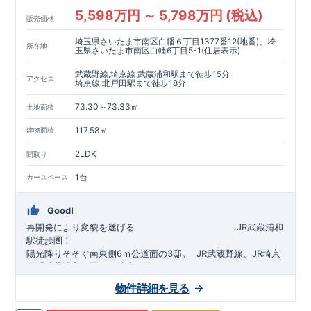
5,598万円 ～ 5,798万円 (税込)
販売価格
埼玉県さいたま市南区白幡６丁目1377番12(地番)、埼
所在地
玉県さいたま市南区白幡6丁目5-1(住居表示)
武蔵野線,埼京線 武蔵浦和駅まで徒歩15分
アクセス
埼京線 北戸田駅まで徒歩18分
73.30～73.33㎡
土地面積
117.58㎡
建物面積
2LDK
間取り
1台
カースペース
Good!
再開発により変貌を遂げる
​
JR武蔵浦和
駅徒歩圏！
陽光降りそそぐ南東側6ｍ公道面の3邸。
​
JR武蔵野線、JR埼京
線「
武蔵浦和
」駅まで徒歩15
分
​
自転車で約5分
物件詳細を見る
​◆設計・建設性能評価ｗ取得！
JR埼京線
「
北戸田
​
」駅まで徒歩18分​
◎性能評価とは
​​
​
【
設計
住
宅性能評価】
​
建物設計段階で、国が定めた
自転車で約6分
第三者機関
が