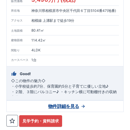
販売価格
神奈川県相模原市中央区千代田６丁目5104番47(地番)
所在地
相模線 上溝駅まで徒歩19分
アクセス
80.41㎡
土地面積
114.42㎡
建物面積
4LDK
間取り
1台
カースペース
Good!
◇
この物件の魅力
◇
・
小学校徒歩約
7
分、保育園約
5
分と子育てに優しい立地♪
・２階、３階にバルコニー♪
・キッチン横に可動棚付きの収納
完備。
・家族で過ごすこともできるワイドバルコニー完備。
◇
アクセ
物件詳細を見る
ス
◇
JR
相模線「上溝」駅
徒歩
19
分
◇
ロケーション
◇
・相模原市立星が丘小学校
徒歩
7
分
・オーケ
ー相模原店
徒歩
4
分
・業務スーパー相
見学予約・資料請求
模原店
徒歩
12
分
・やまうち医院 徒歩
4
分
・セブン
イレブン星ヶ丘店 徒歩
4
分