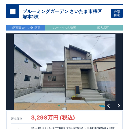
加須 徒歩
13
分
間取りのポイント
ブルーミングガーデン さいたま市桜区
分譲
LDK
約
19.5
帖
​陽当たりよく開放
■ 1
号棟
のゆとりあるリビング
住宅
塚本1棟
感があります。
■
共通
1区画販売中／全1区画
バーチャル内覧可
即入居可
・主寝室は将来仕切れる可変型プラン
・
2
階洋室
2
部屋にウォー
クインクローゼット設置
住宅設備のポイント
■
太陽光発電（フラットプラン）採用
月額サービス料
0
円で利用可
能
■
ホテルライクで実用的な洗面空間
（
オープンサニタリーirodori
/
詳細ページへ）
家計にやさしい住宅性能
■
長期優良住宅
住宅ローン控除額の優遇、
固定資産税の減額期間
延長など
税制面でのメリットが受けられます。
■
耐震等級
３
＋
制震ダンパー
建築基準法の
1.5
倍の耐震性。
地震保
険の割引（最大
50
％）対象です。
​ ​
​
現地のご案内・資料請求 受付中
■完成済みにつき、
実際の
​
​
建物・設備・間取りを
現地にてご確認いただけます。
ま
ずはお気軽にお問い合わせください。
3,298万円 (税込)
TEL
：
0120-44-1081
販売価格
（
9:30
～
18:30
／火水曜休み）
スマートフォンで見やすい特設サイトはこちら
埼玉県さいたま市桜区大字塚本字八島耕地369番73(地