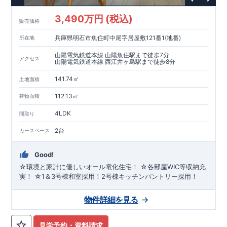
3,490万円 (税込)
販売価格
兵庫県明石市魚住町中尾字居屋敷121番1(地番)
所在地
山陽電気鉄道本線 山陽魚住駅まで徒歩7分
アクセス
山陽電気鉄道本線 西江井ヶ島駅まで徒歩8分
141.74㎡
土地面積
112.13㎡
建物面積
4LDK
間取り
2台
カースペース
Good!
☆環境と家計に優しいオール電化住宅！ ☆各部屋WIC等収納充
実！ ☆1＆3号棟和室採用！2号棟キッチンパントリー採用！
物件詳細を見る
見学予約・資料請求