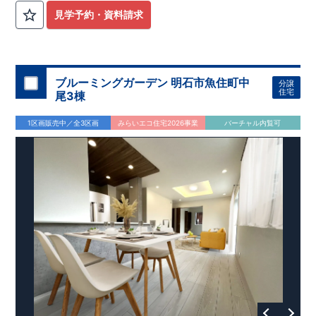
見学予約・資料請求
ブルーミングガーデン 明石市魚住町中
分譲
住宅
尾3棟
1区画販売中／全3区画
みらいエコ住宅2026事業
バーチャル内覧可