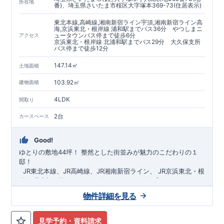
https://www.e-blooming.com/bukken/60075018/
所在地
番)、埼玉県さいたま市桜区大字塚本369-73(住居表示)
東北本線,高崎線,湘南新宿ライン宇須,湘南新宿ライン高
海,京浜東北・根岸線 浦和駅までバス36分 やつしまニ
ュータウンバス停まで徒歩6分
アクセス
京浜東北・根岸線 北浦和駅までバス29分 大久保支所
バス停まで徒歩12分
147.14㎡
土地面積
103.92㎡
建物面積
4LDK
間取り
2台
カースペース
Good!
ゆとりの敷地44坪！
​
整然とした街並みが魅力のこだわりの１
邸！
​ ​ ​
JR東北本線、JR高崎線、
JR湘南新宿ライン、
JR京浜東北・根
岸線「
浦和
」駅までバス36
分
バス停「
やつしまニュー
タウン
」まで徒歩6
分
​ ​
JR京浜東北・根岸線
「
北浦和
」駅までバ
物件詳細を見る
ス29
​◆子育て環境良好！
分
​
大久保小学校
バス停
まで徒歩12分、
「
大久保支所
大久保
」まで徒歩
中学
12分​
校
まで徒歩12分！
​
​◆設計・建設性能評価ｗ取得！
​
幼稚園、保育園までは
​
◎性能評価とは
徒歩20分
圏内！
​​
【
​
◆
設
計
広々とした敷地！
住宅性能評価】
​
​
敷地は
建物設計段階で、国が定めた
44坪超
！
​
LDKは
18
帖
！
​
第三者機
4LDK
の
見学予約・資料請求