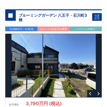
◇
ブルーミングガーデンのこだわり
◇
【全棟自社一貫体制】
・誰が、何をしたか。が明確だからこそ、お客様の安心に繋が
ります。
・設計、施工、営業が互いに協力しあい、最良のプラ
ブルーミングガーデン 八王子・石川町3
分譲
ンを提供いたします。
・東栄住宅では、お引渡し後最大
・不要な中間マージンを抑えることで、
10
回の無料定期点検と、
60
年
住宅
棟
コストダウンに努めています。
間の品質保証を実施。お引渡しからが本当のお付き合いだと考
【耐震等級3
取得】
・東栄住宅
の建物は、国が定めた耐震等級で
え、アフターサービスを外部の業者に委託せず、東栄住宅グル
3
を取得。建築基準法で定め
1区画販売中／全3区画
みらいエコ住宅2026事業
バーチャル内覧可
られた、｢数百年に一度発生する地震に対して、倒壊、崩壊しな
ープ「東栄ホームサービス株式会社」にて責任をもって対応い
い。｣という基準から、さらに
たします。
1.5
倍の耐震力を達成していま
す。
【住宅性能評価ダブル取得】
・設計住宅性能評価：建物
設計段階で、国が認めた第三者機関が評価しています。
・建設
住宅性能評価：評価を受けた図面通りに施工されているか、建
設までに、計
4
回のチェックが行われます。
図面や書類上だけ
でなく、現場の施工状況を検査した上で、品質を保証していま
す。
【充実のアフターサポート】
3,790万円 (税込)
販売価格