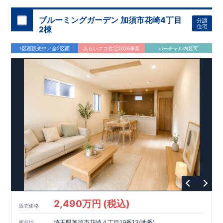
ブルーミングガーデン 加須市花崎4丁目
分譲
住宅
2棟
1区画販売中／全2区画
みらいエコ住宅2026事業
バーチャル内覧可
2,490万円 (税込)
販売価格
埼玉県加須市花崎４丁目19番13(地番)
所在地