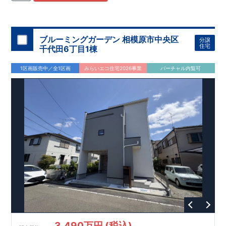
住宅用制震ダンパー/
東栄セーフティダンパー」
・
「地盤改良
工法/R-Evolve
パイル」
・
「宅地開発手法/
簡単に地図から消
せる道」
平日・休日ご内覧可能です！
○
第18
回キッズデザイン
賞
受賞
・
2024
年、東栄住宅
の新たな空間提案
ぜひお気軽にお問い合わせください♪
「マルチエント
ラ
ンス」
西宮営業所
が受賞いたしまし
TEL
：
0798-
ブルーミングガーデン 相模原市中央区
分譲
​
た！
38-1246
○
耐震等級最高
(
定休日：火・水・年末年始
等
級3
・数百年に一度の地震に耐える力
)
住宅
千代田6丁目1棟
の
1.5
倍の耐震性！
・さらに繰り返しの地震に強い
制震
ダンパ
ー
採用で安心！
○
BELS
・エコ住宅としての性能評価を全号棟
1区画販売中／全1区画
みらいエコ住宅2026事業
バーチャル内覧可
が取得しています！
○
住宅性能評価ダブ
ル
取得
・『設計』住
宅性能評価…建物設計段階で、国が認めた第三者機関が評価し
ております。
・『建設』住宅性能評価…評価を受けた図面通
りに施工されているか、建設までに計
4
回チェックが行われま
す。
3,490万円 (税込)