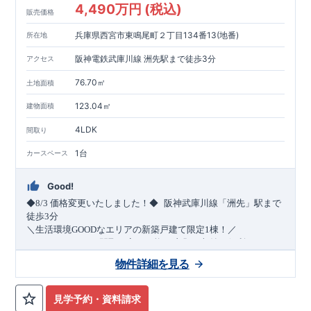
4,490万円 (税込)
販売価格
兵庫県西宮市東鳴尾町２丁目134番13(地番)
所在地
阪神電鉄武庫川線 洲先駅まで徒歩3分
アクセス
76.70㎡
土地面積
123.04㎡
建物面積
4LDK
間取り
1台
カースペース
Good!
​
◆8/3
価格変更いたしました！◆
阪神武庫川線
「洲先」
駅まで
​
徒歩
3
分
＼生活環境
GOOD
なエリアの新築戸建て限定1棟！／
・4
LDK
→5
LDK
へ
間取り変更可能
・衣類の収納に便利な
ウォー
クインクローゼット
・2部屋から行き来できる
続きバルコニー
物件詳細を見る
・デザインと機能性を兼ね備えた
オープンサニタリー
irodori
・
​
リビング全体を見渡せる
・網戸
11万円
(
税込
)
で設置可能！
対面キッチン
（オプション）
・お買い物施設（関西ス
​
ーパー）
↓クリックすると特設ページにジャンプします↓
徒歩10分
(
約787ｍ
)
見学予約・資料請求
2024
年グッドデザイン賞
3
プロジェクト同時受賞
○
・
「木造