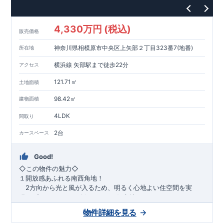
1200m
15
​
店 約
（徒歩
分）
たからやフレサ磯部店 約
1400m
18
【その他施設】
（徒歩
分）
550m
7
​
根岸台公園 約
（徒歩
分）
下磯部東子どもの広場 約
4,330万円 (税込)
757m
10
​
772m
10
​
販売価格
（徒歩
分）
新戸診療所 約
（徒歩
分）
相模原
900m
12
​
磯部郵便局 約
（徒歩
分）
磯部クリニック 約
神奈川県相模原市中央区上矢部２丁目323番7(地番)
所在地
948m
12
​
■
東栄住宅の家作り■
（徒歩
分）
■
ブルーミングガーデンのこだわり
■
​↑
↑ ​
■
​
各タイトルをクリック
長期優良住宅取得
【国が定めた７つ
横浜線 矢部駅まで徒歩22分
アクセス
​
​
の技術基準をクリア
☆
】
１
耐久性
/
２劣化対策
/
３維持管理性
４
住宅面積
/
５省エネルギー性
/
６
居住環境
/
７
維持保全管理
121.71㎡
土地面積
​
■
住宅性能評価ダブル取得
スマートフォンで見やすい特設サイ
​
トはこちら
★
物件のご案内は、
事前予約
が
オススメ
です
☆
98.42㎡
建物面積
​
​
スムーズにご案内が可能
♪
お気軽にお問い合わせください
♪
お
4LDK
TEL:0120-07-1081​
間取り
​
​
問い合わせお待ちしております
☆
※
未完成の
場合は、現地確認の他に
近くにある同仕様の完成物件をご案内
2台
カースペース
致します。
Good!
​◇この物件の魅力◇
１開放感あふれる南西角地！
2方向から光と風が入るため、明るく心地よい住空間を実
現。プライバシーも確保しやすい好立地です♪
​２
自然と利便が両立するロケーション！
物件詳細を見る
最寄りの矢部駅まで徒歩22分で、駅利用も可能。生活施設や