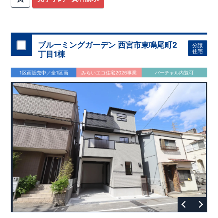
ブルーミングガーデン 西宮市東鳴尾町2
分譲
住宅
丁目1棟
1区画販売中／全1区画
みらいエコ住宅2026事業
バーチャル内覧可