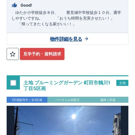
Good!
ゆたか小学校徒歩８分、 豊見城中学校徒歩１０分。通学
しやすいですね。
​ ​ ​ ​
「おうち時間を充実させたい！」
「帰ってきたくなる家がいい！」
「おしゃれなら建売住宅もありかも！」
物件詳細を見る
TEL:098-860-2201
（火・水曜日定休日、年末年始休み）
■
オプションではありません！全棟標準搭載
床下換気システ
見学予約・資料請求
ム・ガス衣類乾燥機・食洗器・宅配ボックス・玄関電子キー・
浴室換気乾燥機・防犯ガラス
■
１階廻りの構造材は
防腐・防蟻性
を確保するため、構造用集
成材に
ヒノキ
を使用しております！
土地 ブルーミングガーデン 町田市鶴川1
土地
■
長期優良住宅
もっと詳しく
「いい家を作って、きちんと手
丁目5区画
入れをして、長く大切に使う」という考え方の下、
国が定めた
7
つの厳しい技術基準をクリアした物件だけが認定を受けられる
1区画販売中／全5区画
バーチャル内覧可
最終１区画
長期優良住宅。
長期優良住宅として認定を受けるためには、国が定めた下記
7
つ
の技術基準をクリアする必要があります。東栄住宅は全棟でク
リア！①耐震性②劣化対策③維持管理性④住戸面積⑤省エネル
ギー性⑥居住環境⑦維持保全管理
そのほかの魅力として、住宅ローン金利優遇、固定資産税の減
税、中古市場での売却時にも有利です。
■
住宅性能評価ダブル
取得
もっと詳しく
「設計」と「建設」のダブルで性