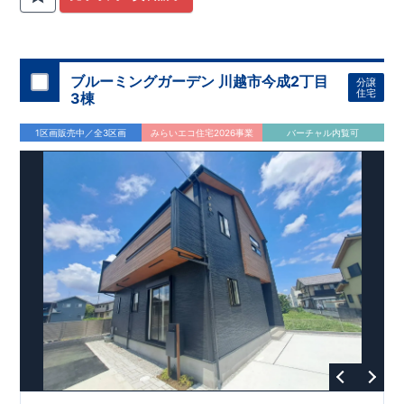
関
間取りプラン採用！
が評価しております！ ​ 【
​
​◆こだわりの内装！
建設
住宅性能評価】
​
2階洋室のうち一
​
第三
者機関
室は
開放的な勾配天井
により、建物完成までに
！
​
全居室
計4回
クローゼット付き！ ​ リビ
の検査が行われます！
​
​
◎この住宅の評価
ングはおしゃれな
​
折上天井
国が定めた
♪
​
​◆充実した設備！
耐震等級で最高の３
​
雨の日でも
を取得！
地震に強い
洗濯物が干せる
住宅です！
室内物干し
​
冬は暖かく夏は涼しくて快適♪ 省エ
​
浴室乾燥暖房機
付き！
​
食洗機
ネに優れた
付きシステムキッチン！
断熱等性能５
を取得！
​ ​
平日、休日 時間帯問わずご案内可
​ ​
その他項目も評価を受け
ブルーミングガーデン 川越市今成2丁目
分譲
ており、
能です！
性能に特化した
​
お気軽にお問い合わせください！
住宅です！
​
【お問い合わせ】
住宅
3棟
TEL：
048-710-5571
(営業時間 9:30～18:30 火水定休日)
1区画販売中／全3区画
みらいエコ住宅2026事業
バーチャル内覧可