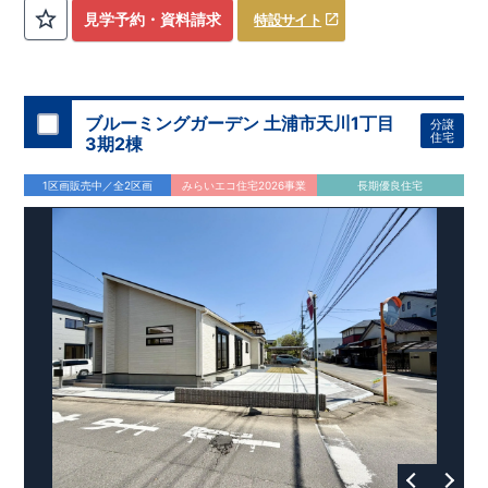
評価しております！ ​ 【
建設
住宅性能評価】
​
第三者機
見学予約・資料請求
特設サイト
関
​◆子育て環境良好！
により、建物完成までに
​
辻小学校
計4回
まで徒歩8分、
の検査が行われます！
内谷中学校
​
​ ◎こ
まで
の住宅の評価
徒歩9分！
​
幼稚園、保育園までは
​
国が定めた
耐震等級で最高の３
徒歩6分
圏内！
を取得！
​
◆
南東側6
地震
に強い
ｍ公道面！
住宅です！
​
陽光降りそそぐ明るい室内！
​
冬は暖かく夏は涼しくて快適♪ 省エネに
​
LDKは
16
帖
！
​
優れた
2（3）LDK
断熱等性能５
の間取りプラン採用！
を取得！
​ ​
その他項目も評価を受けてお
​
​◆こだわりの内装！
​
家
り、
族構成の変化に対応可能な可変型プラン！
性能に特化した
住宅です！
​
全居室
クローゼッ
ブルーミングガーデン 土浦市天川1丁目
分譲
ト付き！ ​
​◆充実した設備！
​
冬でも快適！LDK床暖房標準装
住宅
3期2棟
備♪
​
雨の日でも洗濯物が干せる
室内物干し
​
浴室乾燥暖房機
付き！
​
食洗機
付きシステムキッチン！
​
平日、休日 時間帯
1区画販売中／全2区画
みらいエコ住宅2026事業
長期優良住宅
問わずご案内可能です！
​
お気軽にお問い合わせください！
​
【お問い合わせ】TEL：
048-710-5571
(営業時間 9:30～
18:30 火水定休日)