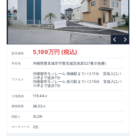
5,199万円 (税込)
販売価格
沖縄県豊見城市字豊見城宜保原527番3(地番)
所在地
沖縄都市モノレール 旭橋駅までバス11分 宜保入口バ
ス停まで徒歩7分
アクセス
沖縄都市モノレール 壺川駅までバス15分 宜保入口バ
ス停まで徒歩7分
119.44㎡
土地面積
98.53㎡
建物面積
3LDK
間取り
2台
カースペース