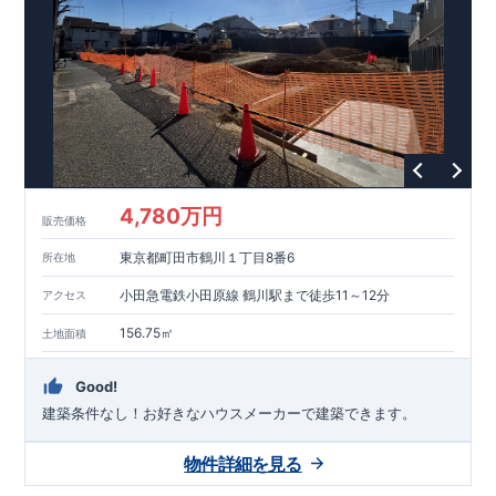
能を評価されています！図面を第三者機関へ提出します。外部
■
当社こだわりの空間アイディアを
ショート動画
で
評価委員が建設中に
ご紹介しています。
3
回、竣工時に
ここをクリッ
1
回の現場検査が行われま
ク
す。構造の安定、劣化の軽減、維持管理への配慮、温熱環境・
エネルギー消費量（断熱等性能）の必須
4
分野、空気環境で、最
高等級取得！
■
耐震等級
3
もっと詳しく
東栄住宅の建物
は、国が定めた耐震最高等級
3
を取得。建築基準法に定められ
た、｢数百年に一度発生する地震に対して、倒壊、崩壊しない｣
という基準から、さらに
1.5
倍の耐震力を達成しています。
■
耐
風等級
2
災害時の損傷の受けにくさを評価されています。建築
基準法に定められている暴風による力（
500
年に
1
度）のさらに
4,780万円
販売価格
1.2
倍の暴風に対しても損傷を生じないことで耐風最高等級
2
を
取得しています。
■
自社一貫体制
もっと詳しく
東栄住宅は土
東京都町田市鶴川１丁目8番6
所在地
地の仕入れ、設計、施工、販売、メンテナンスまで、すべての
プロセスに携わっています。
■
アフターサポート
もっ
小田急電鉄小田原線 鶴川駅まで徒歩11～12分
アクセス
と詳しく
快適に暮らすことができる住宅の品質を長期にわたり
維持するには、定期的な点検を実施することが重要です。
最大
156.75㎡
土地面積
60
年間の保証制度がございます。もちろん、定期点検以外でも
万一不具合が発生した際は対応いたします。
Good!
建築条件なし！​お好きなハウスメーカーで建築できます。
物件詳細を見る