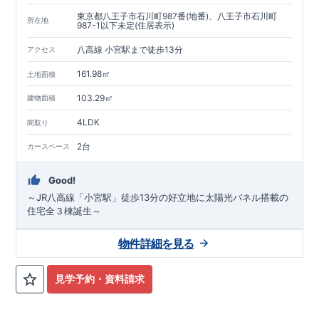
東京都八王子市石川町987番(地番)、八王子市石川町
所在地
987-1以下未定(住居表示)
八高線 小宮駅まで徒歩13分
アクセス
161.98㎡
土地面積
103.29㎡
建物面積
4LDK
間取り
2台
カースペース
Good!
～JR八高線「小宮駅」徒歩13分の好立地に太陽光パネル搭載の
住宅全３棟誕生～
物件詳細を見る
見学予約・資料請求