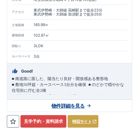
東武伊勢崎・大師線 花崎駅まで徒歩23分
アクセス
東武伊勢崎・大師線 加須駅まで徒歩25分
165.99㎡
土地面積
102.67㎡
建物面積
3LDK
間取り
3台
カースペース
Good!
■
南道路に面した、陽当たり良好・開放感ある整形地
​
■
敷地
50
坪超・カースペース
3
台分を確保
■
のどかで穏やかな
住宅街に佇む全
2
棟
（長期優良住宅／耐震等級３・制震ダンパー採用）
車道
7.0m
南道路
12.0m
（歩道含む・
）に面した、
開放感と陽当
物件詳細を見る
たりに恵まれた立地。
約
12m
超
南北に長い整形地を活かし、
建物南側には
の奥行きが
あり、
採光・通風・プライバシー性にも配慮した敷地計画で
見学予約・資料請求
特設サイト
す。
3
■
買物施設が徒歩圏内
・ローソン 徒歩
分
・ドラッグストアコ
スモス 徒歩約
10
分
・クスリのアオキ 徒歩約
10
分
・ビバモール