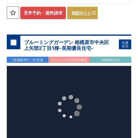
ローゼット】
私服通勤でお洋服をたくさんお持ちの方や、
流行ファッション
見学予約・資料請求
特設サイト
​​
がお好きな方にもおすすめ
♪
【全居室クローゼット完備】
​​
お子様のお洋服の収納にも困らない
☆
【２階の廊下収納】
​
生活感の出る掃除機や、
日用品などのアイテムを目隠し収納が
​​
​
できる
♪
【床下収納】
【大容量シューズクローゼット】
などの、あったらうれしい収納完備
☆
ブルーミングガーデン 相模原市中央区
分譲
,
[2]
対面キッチンには、食洗器搭載
★
住宅
上矢部2丁目1棟-長期優良住宅-
”
”
配膳・後片付け
が便利な
対面キッチン
には、
生活感を感じさせない
ビルトイン食洗器
を搭載
1区画販売中／全1区画
みらいエコ住宅2026事業
長期優良住宅
,
[4]
上部吹抜け
明るく開放的な空間を演出
♪
◎
暮らしに寄り添う住環境
◎
～徒歩圏内～
教育環境
／コンビニ
/
ドラッグストア
／
公園
■周辺環境■
【教育施設】
593m
8
​
せんだん保育園 約
（徒歩
分）
新磯保育園 約
784m
10
715m
9
​
​相陽中
（徒歩
分）
新磯小学校 約
（徒歩
分）
学
m
25
​
校 約2000
（徒歩
分）
【買い物施設】
556m
7
​
ローソン相模原磯部店 約
（徒歩
分）
ファミリーマート
1100m
4
​
座間一丁目店 約
（徒歩
1
分）
ドラッグセイムス座間