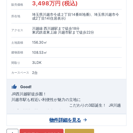
3,498万円 (税込)
販売価格
埼玉県川越市今成２丁目14番8(地番)、埼玉県川越市今
所在地
成2丁目14(住居表示)
川越線 西川越駅まで徒歩18分
アクセス
東武鉄道東上線 川越市駅まで徒歩22分
156.30㎡
土地面積
108.53㎡
建物面積
3LDK
間取り
2台
カースペース
Good!
JR西川越駅徒歩圏！
川越市駅も程近い利便性が魅力の立地に
​
こだわりの3邸誕生！
​
JR川越
線「
西川越
」駅まで徒歩18
分
​
​◆子育て環境良好！
​
今成小学校
自転車約6分（約1430ｍ）
まで徒歩9分、
富士見中学校
​ ​
物件詳細を見る
東武東上線「
まで徒歩24分！
川越市
​
幼稚園、保育園までは
」駅まで徒歩22
分
​
徒歩3分
圏内！
​
◆
広々とした敷地！
​
敷地は
34～40坪超
自転車約7分（約1740ｍ）
！
​
LDKは
16～19
帖
！
​