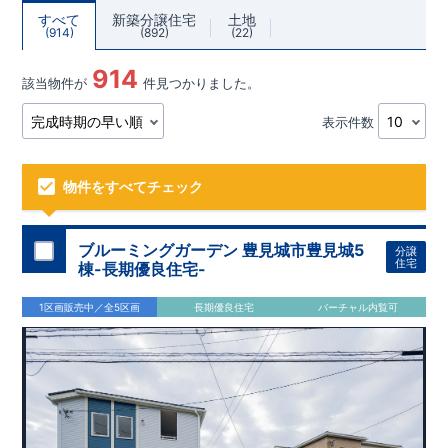
すべて
新築分譲住宅
土地
914
892
22
914
該当物件が
件見つかりました。
表示件数
物件をすべてチェック
ブルーミングガーデン 豊見城市豊見城5
分譲
住宅
棟-長期優良住宅-
1区画販売中／全5区画
長期優良住宅
バーチャル内覧可