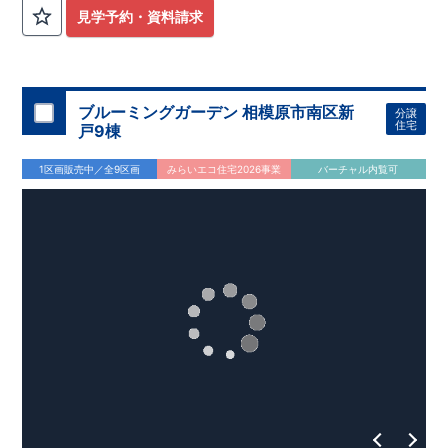
外から帰ってきたお子様も
お部屋を汚さず
に安心です♪
見学予約・資料請求
​・
キッチンには
食器洗い機完備
◎家事の
負担軽減
に！
・キッチン横に
パントリー付き♪
​・オープンサニタリーirodori採用！
​
段差のない
シームアンダーボウル仕様で
お手入れ簡単◎
​・主寝室には
アクセントクロス
使用♪
ブルーミングガーデン 相模原市南区新
分譲
住宅
戸9棟
​↓↓クリックで詳細ご紹介
◆充実の
アフターサポート
◆
1区画販売中／全9区画
みらいエコ住宅2026事業
バーチャル内覧可
​東栄住宅では、お引き渡し後最大4回の無料点検と、最長60年
間の品質保証を実施。
​お引き渡しからが本当のお付き合いだと考え、アフターサービ
スを外部の業者に委託せず、
​東栄住宅グループ「東栄ホームサービス株式会社」にて責任を
もって対応いたします。
​​↓↓クリックで詳細ご紹介
◆
長期優良住宅
【済】◆
​当物件は国から定められた7つの技術基準をクリアした認定住
宅！
​住宅ローンの金利優遇、税金面の優遇が得られるなどの、金銭
的メリットが大きいのも魅力です。
​東栄住宅はパワービルダーで所得数No.1です！