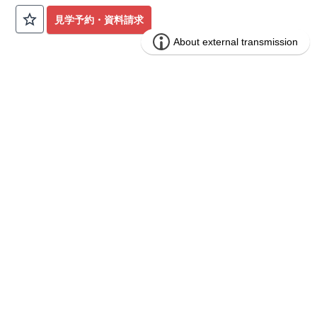
公園も身近にあり、快適な新生活が始められます♪
見学予約・資料請求
​◇アクセス◇
​・JR横浜線「矢部」駅まで徒歩22分
◇ロケーション◇
・相模原市立大野北小学校 徒歩22分
ブルーミングガーデン 豊田市山之手9丁
分譲
・コープときわ店 徒歩9分
住宅
目1棟
・フードワン淵野辺店 徒歩20分
​・セブンイレブン町田常盤店 徒歩11分
1区画販売中／全1区画
みらいエコ住宅2026事業
バーチャル内覧可
◇ブルーミングガーデンのこだわり◇
【全棟自社一貫体制】
・誰が、何をしたか。が明確だからこそ、お客様の安心に繋が
ります。
・設計、施工、営業が互いに協力しあい、最良のプランを提供
いたします。
・不要な中間マージンを抑えることで、コストダウンに努めて
います。
【耐震等級3取得】
・東栄住宅の建物は、国が定めた耐震等級で最高の3を取得。
建築基準法で定められた、｢数百年に一度発生する地震に対し
て、倒壊、崩壊しない。｣という基準から、さらに1.5倍の耐震
力を達成しています。
【住宅性能評価ダブル取得】
・設計住宅性能評価：建物設計段階で、国が認めた第三者機関