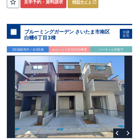
​
3（4）
​◆設計・建設性能評価ｗ取得！
LDK～4LDK
の間取りプラン採用！
​
◎性能評価とは
​
​◆こだわりの内
​​
【
設計
見学予約・資料請求
特設サイト
住宅性能評価】
装！
​
2階洋室のうち一室は
​
建物設計段階で、国が定めた
開放的な勾配天井
！
​
全居室
第三者機関
クロ
が評価しております！ ​ 【
ーゼット付き！ ​ リビングはおしゃれな
建設
住宅性能評価】
折上天井
​
♪
​
​◆充実し
第三者
機関
た設備！
により、建物完成までに
​
雨の日でも洗濯物が干せる
計4回
の検査が行われます！
室内物干し
​
浴室乾燥
​
​ ◎
この住宅の評価
暖房機
付き！
​
​
国が定めた
食洗機
付きシステムキッチン！
耐震等級で最高の３
​
平日、休日
を取得！
地
震に強い
時間帯問わずご案内可能です！
住宅です！
​
冬は暖かく夏は涼しくて快適♪ 省エネ
​
お気軽にお問い合わせくださ
ブルーミングガーデン さいたま市南区
分譲
に優れた
い！
​
【お問い合わせ】TEL：
断熱等性能５
を取得！
048-710-5571
​ ​
その他項目も評価を受けて
(営業時間 9:30～
住宅
白幡6丁目3棟
おり、
18:30 火水定休日)
性能に特化した
住宅です！
2区画販売中／全3区画
みらいエコ住宅2026事業
バーチャル内覧可