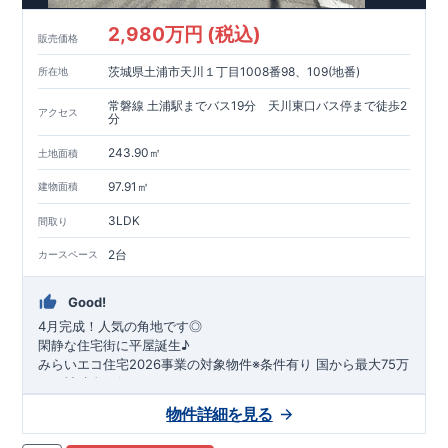
2,980万円 (税込)
販売価格
茨城県土浦市天川１丁目1008番98、109(地番)
所在地
常磐線 土浦駅までバス19分 天川東口バス停まで徒歩2
アクセス
分
243.90㎡
土地面積
97.91㎡
建物面積
3LDK
間取り
2台
カースペース
Good!
4月完成！人気の角地です◎
閑静な住宅街に平屋誕生♪
​みらいエコ住宅2026事業の対象物件※条件有り
​
国
から最大75万
円の補助金が得られます！
​※補助金額より事務手数料として99000 円（税込）及び振込手
物件詳細を見る
数料が差し引かれます。
★魅力的な間取り★
​・
玄関から
直接洗面所・浴室
へアクセスで
きる動線の為、