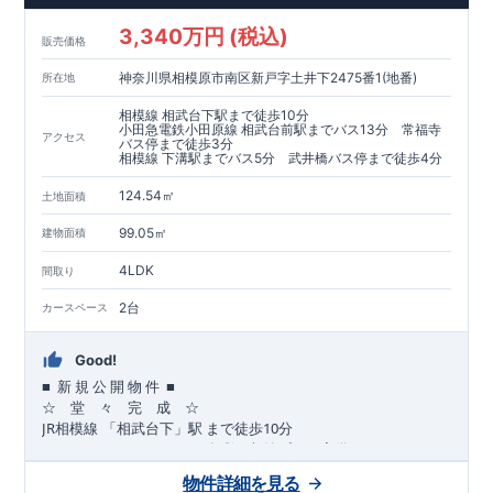
​​↓↓クリックで詳細ご紹介
3,340万円 (税込)
​◆耐震＋制震。
東栄セーフティーダンパー
標準装備◆
販売価格
​大きな揺れから家を守るだけではなく揺れそのものを軽減
神奈川県相模原市南区新戸字土井下2475番1(地番)
所在地
​建築基準法に定められた、「数百年に一度発生する地震に対し
て、倒壊、崩壊しない」
相模線 相武台下駅まで徒歩10分
​という基準から、さらに1.5倍の耐震力を達成しています。
小田急電鉄小田原線 相武台前駅までバス13分 常福寺
アクセス
バス停まで徒歩3分
相模線 下溝駅までバス5分 武井橋バス停まで徒歩4分
注文住宅のような個性あふれる間取り、
​住宅品質を担保しながらも
コストパフォーマンスの高さ
がブル
124.54㎡
土地面積
ーミングガーデンの魅力です。
「ここまでやってこの価格」
をぜひ体験してください。
99.05㎡
建物面積
4LDK
間取り
2台
カースペース
Good!
■
■
新
規
公
開
物
件
☆ 堂 々 完 成 ☆
JR
10
​
相模線
「相武台下」駅
まで
徒歩
分
,
☆
おすすめポイント
☆
[1]
多彩な収納プラン完備
★
【玄関土間収納】
物件詳細を見る
​​
スーツケースやベビーカーの収納にも便利
♪
【ウォークインク