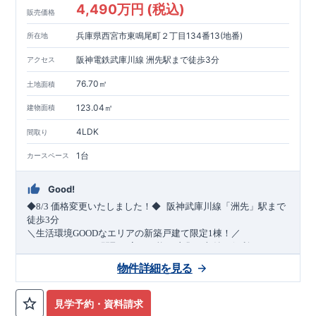
4,490万円 (税込)
販売価格
兵庫県西宮市東鳴尾町２丁目134番13(地番)
所在地
阪神電鉄武庫川線 洲先駅まで徒歩3分
アクセス
76.70㎡
土地面積
123.04㎡
建物面積
4LDK
間取り
1台
カースペース
Good!
​
◆8/3
価格変更いたしました！◆
阪神武庫川線
「洲先」
駅まで
​
徒歩
3
分
＼生活環境
GOOD
なエリアの新築戸建て限定1棟！／
・4
LDK
→5
LDK
へ
間取り変更可能
・衣類の収納に便利な
ウォー
クインクローゼット
・2部屋から行き来できる
続きバルコニー
物件詳細を見る
・デザインと機能性を兼ね備えた
オープンサニタリー
irodori
・
​
リビング全体を見渡せる
・網戸
11万円
(
税込
)
で設置可能！
対面キッチン
（オプション）
・お買い物施設（関西ス
​
ーパー）
↓クリックすると特設ページにジャンプします↓
徒歩10分
(
約787ｍ
)
見学予約・資料請求
2024
年グッドデザイン賞
3
プロジェクト同時受賞
○
・
「木造