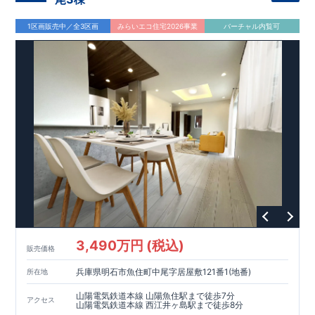
1区画販売中／全3区画
みらいエコ住宅2026事業
バーチャル内覧可
3,490万円 (税込)
販売価格
兵庫県明石市魚住町中尾字居屋敷121番1(地番)
所在地
山陽電気鉄道本線 山陽魚住駅まで徒歩7分
アクセス
山陽電気鉄道本線 西江井ヶ島駅まで徒歩8分