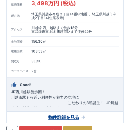
3,498万円 (税込)
販売価格
埼玉県川越市今成２丁目14番8(地番)、埼玉県川越市今
所在地
成2丁目14(住居表示)
川越線 西川越駅まで徒歩18分
アクセス
東武鉄道東上線 川越市駅まで徒歩22分
156.30㎡
土地面積
108.53㎡
建物面積
3LDK
間取り
2台
カースペース
Good!
JR西川越駅徒歩圏！
川越市駅も程近い利便性が魅力の立地に
​
こだわりの3邸誕生！
​
JR川越
線「
西川越
」駅まで徒歩18
分
​
​◆子育て環境良好！
​
今成小学校
自転車約6分（約1430ｍ）
まで徒歩9分、
富士見中学校
​ ​
物件詳細を見る
東武東上線「
まで徒歩24分！
川越市
​
幼稚園、保育園までは
」駅まで徒歩22
分
​
徒歩3分
圏内！
​
◆
広々とした敷地！
​
敷地は
34～40坪超
自転車約7分（約1740ｍ）
！
​
LDKは
16～19
帖
！
​