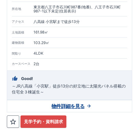
東京都八王子市石川町987番(地番)、八王子市石川町
所在地
987-1以下未定(住居表示)
八高線 小宮駅まで徒歩13分
アクセス
161.98㎡
土地面積
103.29㎡
建物面積
4LDK
間取り
2台
カースペース
Good!
～JR八高線「小宮駅」徒歩13分の好立地に太陽光パネル搭載の
住宅全３棟誕生～
物件詳細を見る
見学予約・資料請求