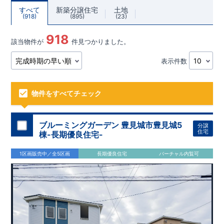
すべて
新築分譲住宅
土地
918
895
23
918
該当物件が
件見つかりました。
表示件数
物件をすべてチェック
ブルーミングガーデン 豊見城市豊見城5
分譲
住宅
棟-長期優良住宅-
1区画販売中／全5区画
長期優良住宅
バーチャル内覧可