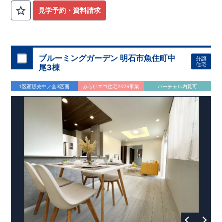
見学予約・資料請求
ブルーミングガーデン 明石市魚住町中
分譲
住宅
尾3棟
1区画販売中／全3区画
みらいエコ住宅2026事業
バーチャル内覧可