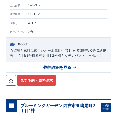
141.74㎡
土地面積
112.13㎡
建物面積
4LDK
間取り
2台
カースペース
Good!
☆環境と家計に優しいオール電化住宅！ ☆各部屋WIC等収納充
実！ ☆1＆3号棟和室採用！2号棟キッチンパントリー採用！
物件詳細を見る
見学予約・資料請求
ブルーミングガーデン 西宮市東鳴尾町2
分譲
住宅
丁目1棟