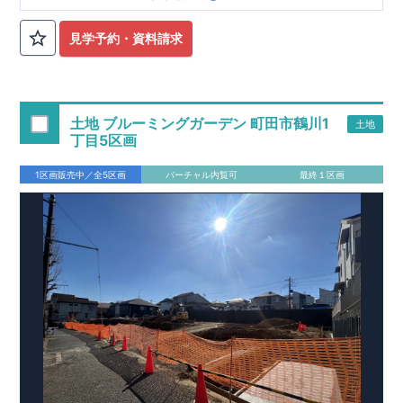
■
オプションではありません！全棟標準搭載
床下換気システ
見学予約・資料請求
ム・ガス衣類乾燥機・食洗器・宅配ボックス・玄関電子キー・
浴室換気乾燥機・防犯ガラス
■
１階廻りの構造材は
防腐・防蟻性
を確保するため、構造用集
成材に
ヒノキ
を使用しております！
土地 ブルーミングガーデン 町田市鶴川1
土地
■
長期優良住宅
もっと詳しく
「いい家を作って、きちんと手
丁目5区画
入れをして、長く大切に使う」という考え方の下、
国が定めた
7
つの厳しい技術基準をクリアした物件だけが認定を受けられる
1区画販売中／全5区画
バーチャル内覧可
最終１区画
長期優良住宅。
長期優良住宅として認定を受けるためには、国が定めた下記
7
つ
の技術基準をクリアする必要があります。東栄住宅は全棟でク
リア！①耐震性②劣化対策③維持管理性④住戸面積⑤省エネル
ギー性⑥居住環境⑦維持保全管理
そのほかの魅力として、住宅ローン金利優遇、固定資産税の減
税、中古市場での売却時にも有利です。
■
住宅性能評価ダブル
取得
もっと詳しく
「設計」と「建設」のダブルで性
能を評価されています！図面を第三者機関へ提出します。外部
■
当社こだわりの空間アイディアを
ショート動画
で
評価委員が建設中に
ご紹介しています。
3
回、竣工時に
ここをクリッ
1
回の現場検査が行われま
ク
す。構造の安定、劣化の軽減、維持管理への配慮、温熱環境・
エネルギー消費量（断熱等性能）の必須
4
分野、空気環境で、最
高等級取得！
■
耐震等級
3
もっと詳しく
東栄住宅の建物
は、国が定めた耐震最高等級
3
を取得。建築基準法に定められ
た、｢数百年に一度発生する地震に対して、倒壊、崩壊しない｣