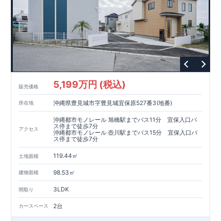
5,199万円 (税込)
販売価格
沖縄県豊見城市字豊見城宜保原527番3(地番)
所在地
沖縄都市モノレール 旭橋駅までバス11分 宜保入口バ
ス停まで徒歩7分
アクセス
沖縄都市モノレール 壺川駅までバス15分 宜保入口バ
ス停まで徒歩7分
119.44㎡
土地面積
98.53㎡
建物面積
3LDK
間取り
2台
カースペース