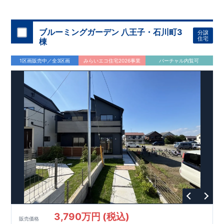
◇
ブルーミングガーデンのこだわり
◇
【全棟自社一貫体制】
・誰が、何をしたか。が明確だからこそ、お客様の安心に繋が
ります。
・設計、施工、営業が互いに協力しあい、最良のプラ
ブルーミングガーデン 八王子・石川町3
分譲
ンを提供いたします。
・東栄住宅では、お引渡し後最大
・不要な中間マージンを抑えることで、
10
回の無料定期点検と、
60
年
住宅
棟
コストダウンに努めています。
間の品質保証を実施。お引渡しからが本当のお付き合いだと考
【耐震等級3
取得】
・東栄住宅
の建物は、国が定めた耐震等級で
え、アフターサービスを外部の業者に委託せず、東栄住宅グル
3
を取得。建築基準法で定め
1区画販売中／全3区画
みらいエコ住宅2026事業
バーチャル内覧可
られた、｢数百年に一度発生する地震に対して、倒壊、崩壊しな
ープ「東栄ホームサービス株式会社」にて責任をもって対応い
い。｣という基準から、さらに
たします。
1.5
倍の耐震力を達成していま
す。
【住宅性能評価ダブル取得】
・設計住宅性能評価：建物
設計段階で、国が認めた第三者機関が評価しています。
・建設
住宅性能評価：評価を受けた図面通りに施工されているか、建
設までに、計
4
回のチェックが行われます。
図面や書類上だけ
でなく、現場の施工状況を検査した上で、品質を保証していま
す。
【充実のアフターサポート】
3,790万円 (税込)
販売価格