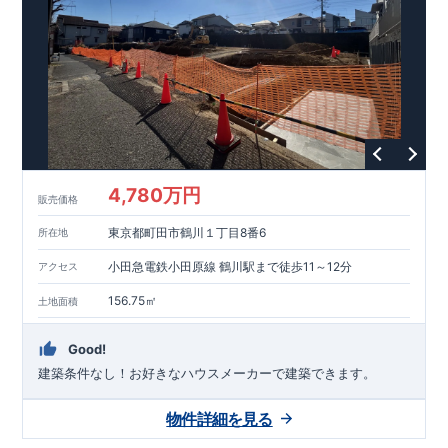
能を評価されています！図面を第三者機関へ提出します。外部
■
当社こだわりの空間アイディアを
ショート動画
で
評価委員が建設中に
ご紹介しています。
3
回、竣工時に
ここをクリッ
1
回の現場検査が行われま
ク
す。構造の安定、劣化の軽減、維持管理への配慮、温熱環境・
エネルギー消費量（断熱等性能）の必須
4
分野、空気環境で、最
高等級取得！
■
耐震等級
3
もっと詳しく
東栄住宅の建物
は、国が定めた耐震最高等級
3
を取得。建築基準法に定められ
た、｢数百年に一度発生する地震に対して、倒壊、崩壊しない｣
という基準から、さらに
1.5
倍の耐震力を達成しています。
■
耐
風等級
2
災害時の損傷の受けにくさを評価されています。建築
基準法に定められている暴風による力（
500
年に
1
度）のさらに
4,780万円
販売価格
1.2
倍の暴風に対しても損傷を生じないことで耐風最高等級
2
を
取得しています。
■
自社一貫体制
もっと詳しく
東栄住宅は土
東京都町田市鶴川１丁目8番6
所在地
地の仕入れ、設計、施工、販売、メンテナンスまで、すべての
プロセスに携わっています。
■
アフターサポート
もっ
小田急電鉄小田原線 鶴川駅まで徒歩11～12分
アクセス
と詳しく
快適に暮らすことができる住宅の品質を長期にわたり
維持するには、定期的な点検を実施することが重要です。
最大
156.75㎡
土地面積
60
年間の保証制度がございます。もちろん、定期点検以外でも
万一不具合が発生した際は対応いたします。
Good!
建築条件なし！​お好きなハウスメーカーで建築できます。
物件詳細を見る