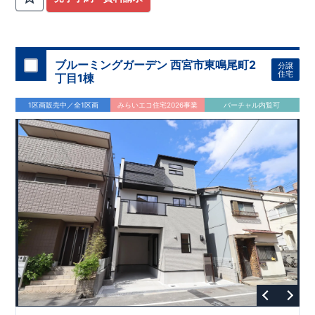
ブルーミングガーデン 西宮市東鳴尾町2
分譲
住宅
丁目1棟
1区画販売中／全1区画
みらいエコ住宅2026事業
バーチャル内覧可