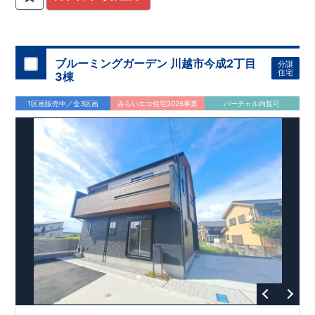
関
間取りプラン採用！
が評価しております！ ​ 【
​
​◆こだわりの内装！
建設
住宅性能評価】
​
2階洋室のうち一
​
第三
者機関
室は
開放的な勾配天井
により、建物完成までに
！
​
全居室
計4回
クローゼット付き！ ​ リビ
の検査が行われます！
​
​
◎この住宅の評価
ングはおしゃれな
​
折上天井
国が定めた
♪
​
​◆充実した設備！
耐震等級で最高の３
​
雨の日でも
を取得！
地震に強い
洗濯物が干せる
住宅です！
室内物干し
​
冬は暖かく夏は涼しくて快適♪ 省エ
​
浴室乾燥暖房機
付き！
​
食洗機
ネに優れた
付きシステムキッチン！
断熱等性能５
を取得！
​ ​
平日、休日 時間帯問わずご案内可
​ ​
その他項目も評価を受け
ブルーミングガーデン 川越市今成2丁目
分譲
ており、
能です！
性能に特化した
​
お気軽にお問い合わせください！
住宅です！
​
【お問い合わせ】
住宅
3棟
TEL：
048-710-5571
(営業時間 9:30～18:30 火水定休日)
1区画販売中／全3区画
みらいエコ住宅2026事業
バーチャル内覧可