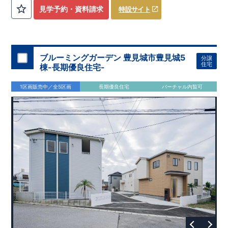
評価しております！ ​ 【
建設
住宅性能評価】
​
第三者機
見学予約・資料請求
特設サイト
関
​◆子育て環境良好！
により、建物完成までに
​
辻小学校
計4回
まで徒歩8分、
の検査が行われます！
内谷中学校
​
​ ◎こ
まで
の住宅の評価
徒歩9分！
​
幼稚園、保育園までは
​
国が定めた
耐震等級で最高の３
徒歩6分
圏内！
を取得！
​
◆
南東側6
地震
に強い
ｍ公道面！
住宅です！
​
陽光降りそそぐ明るい室内！
​
冬は暖かく夏は涼しくて快適♪ 省エネに
​
LDKは
16
帖
！
​
優れた
2（3）LDK
断熱等性能５
の間取りプラン採用！
を取得！
​ ​
その他項目も評価を受けてお
​
​◆こだわりの内装！
​
家
り、
族構成の変化に対応可能な可変型プラン！
性能に特化した
住宅です！
​
全居室
クローゼッ
ブルーミングガーデン 豊見城市豊見城5
分譲
ト付き！ ​
​◆充実した設備！
​
冬でも快適！LDK床暖房標準装
住宅
棟-長期優良住宅-
備♪
​
雨の日でも洗濯物が干せる
室内物干し
​
浴室乾燥暖房機
付き！
​
食洗機
付きシステムキッチン！
​
平日、休日 時間帯
1区画販売中／全5区画
長期優良住宅
バーチャル内覧可
問わずご案内可能です！
​
お気軽にお問い合わせください！
​
【お問い合わせ】TEL：
048-710-5571
(営業時間 9:30～
18:30 火水定休日)