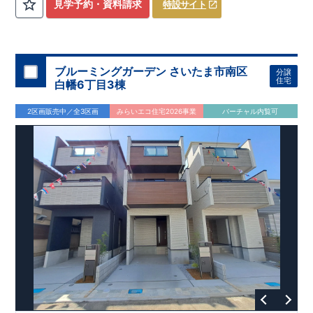
​
3（4）
​◆設計・建設性能評価ｗ取得！
LDK～4LDK
の間取りプラン採用！
​
◎性能評価とは
​
​◆こだわりの内
​​
【
設計
見学予約・資料請求
特設サイト
住宅性能評価】
装！
​
2階洋室のうち一室は
​
建物設計段階で、国が定めた
開放的な勾配天井
！
​
全居室
第三者機関
クロ
が評価しております！ ​ 【
ーゼット付き！ ​ リビングはおしゃれな
建設
住宅性能評価】
折上天井
​
♪
​
​◆充実し
第三者
機関
た設備！
により、建物完成までに
​
雨の日でも洗濯物が干せる
計4回
の検査が行われます！
室内物干し
​
浴室乾燥
​
​ ◎
この住宅の評価
暖房機
付き！
​
​
国が定めた
食洗機
付きシステムキッチン！
耐震等級で最高の３
​
平日、休日
を取得！
地
震に強い
時間帯問わずご案内可能です！
住宅です！
​
冬は暖かく夏は涼しくて快適♪ 省エネ
​
お気軽にお問い合わせくださ
ブルーミングガーデン さいたま市南区
分譲
に優れた
い！
​
【お問い合わせ】TEL：
断熱等性能５
を取得！
048-710-5571
​ ​
その他項目も評価を受けて
(営業時間 9:30～
住宅
白幡6丁目3棟
おり、
18:30 火水定休日)
性能に特化した
住宅です！
2区画販売中／全3区画
みらいエコ住宅2026事業
バーチャル内覧可