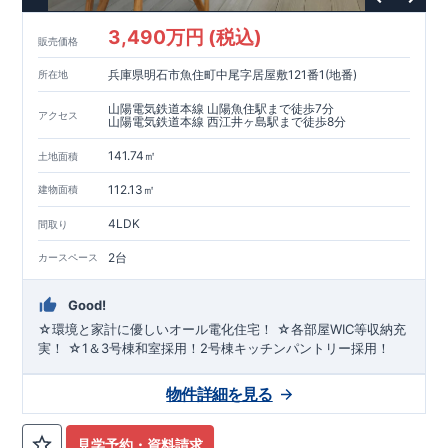
3,490万円 (税込)
販売価格
兵庫県明石市魚住町中尾字居屋敷121番1(地番)
所在地
山陽電気鉄道本線 山陽魚住駅まで徒歩7分
アクセス
山陽電気鉄道本線 西江井ヶ島駅まで徒歩8分
141.74㎡
土地面積
112.13㎡
建物面積
4LDK
間取り
2台
カースペース
Good!
☆環境と家計に優しいオール電化住宅！ ☆各部屋WIC等収納充
実！ ☆1＆3号棟和室採用！2号棟キッチンパントリー採用！
物件詳細を見る
見学予約・資料請求