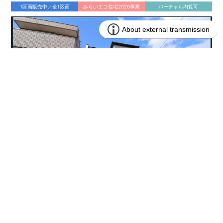
1区画販売中／全1区画
みらいエコ住宅2026事業
バーチャル内覧可
4,490万円 (税込)
販売価格
兵庫県西宮市東鳴尾町２丁目134番13(地番)
所在地
阪神電鉄武庫川線 洲先駅まで徒歩3分
アクセス
76.70㎡
土地面積