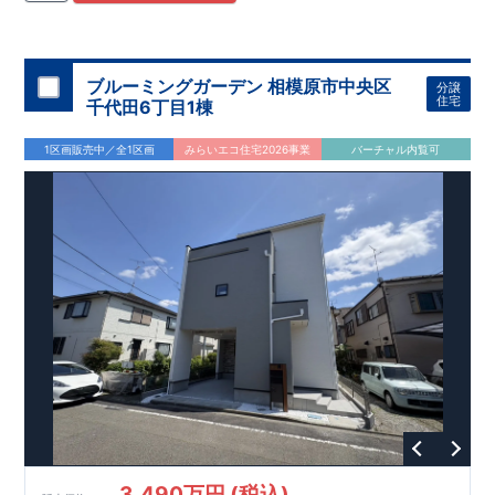
住宅用制震ダンパー/
東栄セーフティダンパー」
・
「地盤改良
工法/R-Evolve
パイル」
・
「宅地開発手法/
簡単に地図から消
せる道」
平日・休日ご内覧可能です！
○
第18
回キッズデザイン
賞
受賞
・
2024
年、東栄住宅
の新たな空間提案
ぜひお気軽にお問い合わせください♪
「マルチエント
ラ
ンス」
西宮営業所
が受賞いたしまし
TEL
：
0798-
ブルーミングガーデン 相模原市中央区
分譲
​
た！
38-1246
○
耐震等級最高
(
定休日：火・水・年末年始
等
級3
・数百年に一度の地震に耐える力
)
住宅
千代田6丁目1棟
の
1.5
倍の耐震性！
・さらに繰り返しの地震に強い
制震
ダンパ
ー
採用で安心！
○
BELS
・エコ住宅としての性能評価を全号棟
1区画販売中／全1区画
みらいエコ住宅2026事業
バーチャル内覧可
が取得しています！
○
住宅性能評価ダブ
ル
取得
・『設計』住
宅性能評価…建物設計段階で、国が認めた第三者機関が評価し
ております。
・『建設』住宅性能評価…評価を受けた図面通
りに施工されているか、建設までに計
4
回チェックが行われま
す。
3,490万円 (税込)