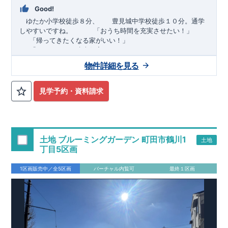
Good!
ゆたか小学校徒歩８分、 豊見城中学校徒歩１０分。通学
しやすいですね。
​ ​ ​ ​
「おうち時間を充実させたい！」
「帰ってきたくなる家がいい！」
「おしゃれなら建売住宅もありかも！」
物件詳細を見る
TEL:098-860-2201
（火・水曜日定休日、年末年始休み）
■
オプションではありません！全棟標準搭載
床下換気システ
見学予約・資料請求
ム・ガス衣類乾燥機・食洗器・宅配ボックス・玄関電子キー・
浴室換気乾燥機・防犯ガラス
■
１階廻りの構造材は
防腐・防蟻性
を確保するため、構造用集
成材に
ヒノキ
を使用しております！
土地 ブルーミングガーデン 町田市鶴川1
土地
■
長期優良住宅
もっと詳しく
「いい家を作って、きちんと手
丁目5区画
入れをして、長く大切に使う」という考え方の下、
国が定めた
7
つの厳しい技術基準をクリアした物件だけが認定を受けられる
1区画販売中／全5区画
バーチャル内覧可
最終１区画
長期優良住宅。
長期優良住宅として認定を受けるためには、国が定めた下記
7
つ
の技術基準をクリアする必要があります。東栄住宅は全棟でク
リア！①耐震性②劣化対策③維持管理性④住戸面積⑤省エネル
ギー性⑥居住環境⑦維持保全管理
そのほかの魅力として、住宅ローン金利優遇、固定資産税の減
税、中古市場での売却時にも有利です。
■
住宅性能評価ダブル
取得
もっと詳しく
「設計」と「建設」のダブルで性