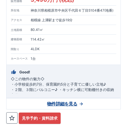
販売価格
神奈川県相模原市中央区千代田６丁目5104番47(地番)
所在地
相模線 上溝駅まで徒歩19分
アクセス
80.41㎡
土地面積
114.42㎡
建物面積
4LDK
間取り
1台
カースペース
Good!
◇
この物件の魅力
◇
・
小学校徒歩約
7
分、保育園約
5
分と子育てに優しい立地♪
・２階、３階にバルコニー♪
・キッチン横に可動棚付きの収納
完備。
・家族で過ごすこともできるワイドバルコニー完備。
◇
アクセ
物件詳細を見る
ス
◇
JR
相模線「上溝」駅
徒歩
19
分
◇
ロケーション
◇
・相模原市立星が丘小学校
徒歩
7
分
・オーケ
ー相模原店
徒歩
4
分
・業務スーパー相
見学予約・資料請求
模原店
徒歩
12
分
・やまうち医院 徒歩
4
分
・セブン
イレブン星ヶ丘店 徒歩
4
分