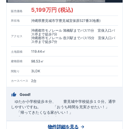
5,199万円 (税込)
販売価格
沖縄県豊見城市字豊見城宜保原527番3(地番)
所在地
沖縄都市モノレール 旭橋駅までバス11分 宜保入口バ
ス停まで徒歩7分
アクセス
沖縄都市モノレール 壺川駅までバス15分 宜保入口バ
ス停まで徒歩7分
119.44㎡
土地面積
98.53㎡
建物面積
3LDK
間取り
2台
カースペース
Good!
ゆたか小学校徒歩８分、 豊見城中学校徒歩１０分。通学
しやすいですね。
​ ​ ​ ​
「おうち時間を充実させたい！」
「帰ってきたくなる家がいい！」
「おしゃれなら建売住宅もありかも！」
物件詳細を見る
TEL:098-860-2201
（火・水曜日定休日、年末年始休み）