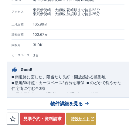
東武伊勢崎・大師線 花崎駅まで徒歩23分
アクセス
東武伊勢崎・大師線 加須駅まで徒歩25分
165.99㎡
土地面積
102.67㎡
建物面積
3LDK
間取り
3台
カースペース
Good!
■
南道路に面した、陽当たり良好・開放感ある整形地
​
■
敷地
50
坪超・カースペース
3
台分を確保
■
のどかで穏やかな
住宅街に佇む全
2
棟
（長期優良住宅／耐震等級３・制震ダンパー採用）
車道
7.0m
南道路
12.0m
（歩道含む・
）に面した、
開放感と陽当
物件詳細を見る
たりに恵まれた立地。
約
12m
超
南北に長い整形地を活かし、
建物南側には
の奥行きが
あり、
採光・通風・プライバシー性にも配慮した敷地計画で
見学予約・資料請求
特設サイト
す。
3
■
買物施設が徒歩圏内
・ローソン 徒歩
分
・ドラッグストアコ
スモス 徒歩約
10
分
・クスリのアオキ 徒歩約
10
分
・ビバモール