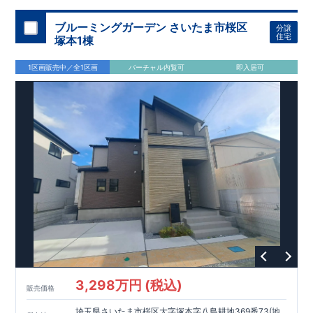
加須 徒歩
13
分
間取りのポイント
ブルーミングガーデン さいたま市桜区
分譲
LDK
約
19.5
帖
​陽当たりよく開放
■ 1
号棟
のゆとりあるリビング
住宅
塚本1棟
感があります。
■
共通
1区画販売中／全1区画
バーチャル内覧可
即入居可
・主寝室は将来仕切れる可変型プラン
・
2
階洋室
2
部屋にウォー
クインクローゼット設置
住宅設備のポイント
■
太陽光発電（フラットプラン）採用
月額サービス料
0
円で利用可
能
■
ホテルライクで実用的な洗面空間
（
オープンサニタリーirodori
/
詳細ページへ）
家計にやさしい住宅性能
■
長期優良住宅
住宅ローン控除額の優遇、
固定資産税の減額期間
延長など
税制面でのメリットが受けられます。
■
耐震等級
３
＋
制震ダンパー
建築基準法の
1.5
倍の耐震性。
地震保
険の割引（最大
50
％）対象です。
​ ​
​
現地のご案内・資料請求 受付中
■完成済みにつき、
実際の
​
​
建物・設備・間取りを
現地にてご確認いただけます。
ま
ずはお気軽にお問い合わせください。
3,298万円 (税込)
TEL
：
0120-44-1081
販売価格
（
9:30
～
18:30
／火水曜休み）
スマートフォンで見やすい特設サイトはこちら
埼玉県さいたま市桜区大字塚本字八島耕地369番73(地