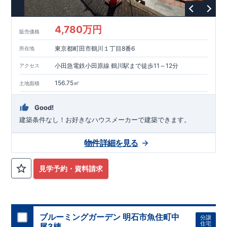
という基準から、さらに
1.5
倍の耐震力を達成しています。
■
耐
風等級
2
災害時の損傷の受けにくさを評価されています。建築
基準法に定められている暴風による力（
500
年に
1
度）のさらに
4,780万円
販売価格
1.2
倍の暴風に対しても損傷を生じないことで耐風最高等級
2
を
取得しています。
■
自社一貫体制
もっと詳しく
東栄住宅は土
東京都町田市鶴川１丁目8番6
所在地
地の仕入れ、設計、施工、販売、メンテナンスまで、すべての
プロセスに携わっています。
■
アフターサポート
もっ
小田急電鉄小田原線 鶴川駅まで徒歩11～12分
アクセス
と詳しく
快適に暮らすことができる住宅の品質を長期にわたり
維持するには、定期的な点検を実施することが重要です。
最大
156.75㎡
土地面積
60
年間の保証制度がございます。もちろん、定期点検以外でも
万一不具合が発生した際は対応いたします。
Good!
建築条件なし！​お好きなハウスメーカーで建築できます。
物件詳細を見る
見学予約・資料請求
ブルーミングガーデン 明石市魚住町中
分譲
住宅
尾3棟