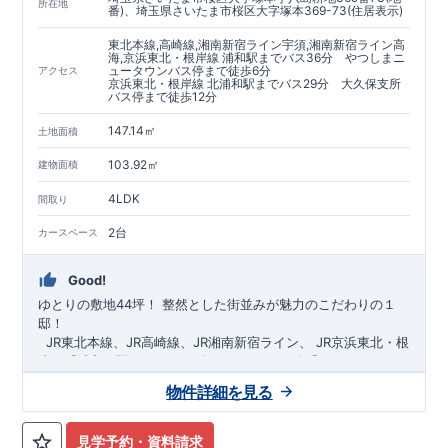
https://www.e-blooming.com/bukken/60075018/
所在地
番)、埼玉県さいたま市桜区大字塚本369-73(住居表示)
東北本線,高崎線,湘南新宿ライン宇須,湘南新宿ライン高
海,京浜東北・根岸線 浦和駅までバス36分 やつしまニ
ュータウンバス停まで徒歩6分
アクセス
京浜東北・根岸線 北浦和駅までバス29分 大久保支所
バス停まで徒歩12分
147.14㎡
土地面積
103.92㎡
建物面積
4LDK
間取り
2台
カースペース
Good!
ゆとりの敷地44坪！
​
整然とした街並みが魅力のこだわりの１
邸！
​ ​ ​
JR東北本線、JR高崎線、
JR湘南新宿ライン、
JR京浜東北・根
岸線「
浦和
」駅までバス36
分
バス停「
やつしまニュー
タウン
」まで徒歩6
分
​ ​
JR京浜東北・根岸線
「
北浦和
」駅までバ
物件詳細を見る
ス29
​◆子育て環境良好！
分
​
大久保小学校
バス停
まで徒歩12分、
「
大久保支所
大久保
」まで徒歩
中学
12分​
校
まで徒歩12分！
​
​◆設計・建設性能評価ｗ取得！
​
幼稚園、保育園までは
​
◎性能評価とは
徒歩20分
圏内！
​​
【
​
◆
設
計
広々とした敷地！
住宅性能評価】
​
​
敷地は
建物設計段階で、国が定めた
44坪超
！
​
LDKは
18
帖
！
​
第三者機
4LDK
の
見学予約・資料請求