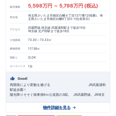
5,598万円 ～ 5,798万円 (税込)
販売価格
埼玉県さいたま市南区白幡６丁目1377番12(地番)、埼
所在地
玉県さいたま市南区白幡6丁目5-1(住居表示)
武蔵野線,埼京線 武蔵浦和駅まで徒歩15分
アクセス
埼京線 北戸田駅まで徒歩18分
73.30～73.33㎡
土地面積
117.58㎡
建物面積
2LDK
間取り
1台
カースペース
Good!
再開発により変貌を遂げる
​
JR武蔵浦和
駅徒歩圏！
陽光降りそそぐ南東側6ｍ公道面の3邸。
​
JR武蔵野線、JR埼京
線「
武蔵浦和
」駅まで徒歩15
分
​
自転車で約5分
物件詳細を見る
​◆設計・建設性能評価ｗ取得！
JR埼京線
「
北戸田
​
」駅まで徒歩18分​
◎性能評価とは
​​
​
【
設計
住
宅性能評価】
​
建物設計段階で、国が定めた
自転車で約6分
第三者機関
が