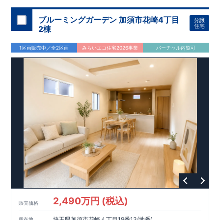
ブルーミングガーデン 加須市花崎4丁目
分譲
住宅
2棟
1区画販売中／全2区画
みらいエコ住宅2026事業
バーチャル内覧可
2,490万円 (税込)
販売価格
埼玉県加須市花崎４丁目19番13(地番)
所在地