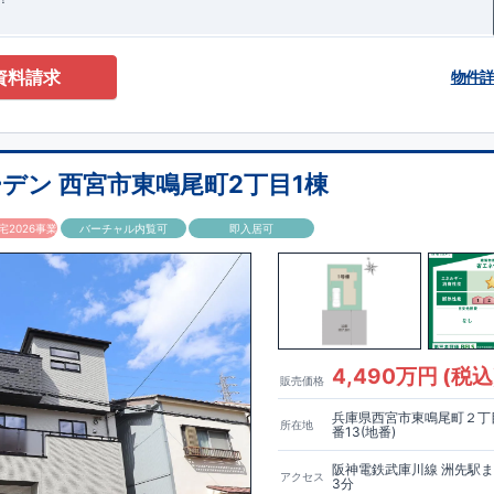
資料請求
物件
デン 西宮市東鳴尾町2丁目1棟
2026事業
バーチャル内覧可
即入居可
4,490万円 (税込
販売価格
兵庫県西宮市東鳴尾町２丁目
所在地
番13(地番)
阪神電鉄武庫川線 洲先駅
アクセス
3分