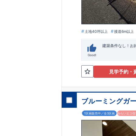
います。
■
アフ
期にわたり維持す
がございます。も
土地40坪以上
接道6m以上
建築条件なし！​
Good!
見学予約・
ブルーミングガー
1区画販売中／全3区画
みらいエコ住宅