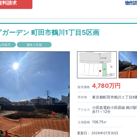
0-2201
（火・水曜日定休日、年末年始休み）
資料請求
物件
ありません！全棟標準搭載
床下換気システム・ガス衣類乾燥機・食洗器・宅
電子キー・浴室換気乾燥機・防犯ガラス
材は
防腐・防蟻性
を確保するため、構造用集成材に
ヒノキ
を使用しておりま
グガーデン 町田市鶴川1丁目5区画
もっと詳しく
「いい家を作って、きちんと手入れをして、長く大切に使う」
ル内覧可
最終１区画
、
国が定めた
7
つの厳しい技術基準をクリアした物件だけが認定を受けられ
て認定を受けるためには、国が定めた下記
7
つの技術基準をクリアする必要
住宅は全棟でクリア！①耐震性②劣化対策③維持管理性④住戸面積⑤省エネ
境⑦維持保全管理
して、住宅ローン金利優遇、固定資産税の減税、中古市場での売却時にも有
能評価ダブル取得
もっと詳しく
「設計」と「建設」のダブルで
4,780万円
販売価格
います！図面を第三者機関へ提出します。外部評価委員が建設中に
3
回、竣
査が行われます。構造の安定、劣化の軽減、維持管理への配慮、温熱環
東京都町田市鶴川１丁目8
所在地
空間アイディアを
ショート動画
で
費量（断熱等性能）の必須
す。
ここをクリッ
ク
4
分野、空気環境で、最高等級取得！
■
耐震等級
東栄住宅の建物は、国が定めた耐震最高等級
3
を取得。建築基準法に定め
小田急電鉄小田原線 鶴川
アクセス
歩11～12分
に一度発生する地震に対して、倒壊、崩壊しない｣という基準から、さらに
成しています。
■
耐風等級
2
災害時の損傷の受けにくさを評価されていま
156.75㎡
土地面積
定められている暴風による力（
500
年に
1
度）のさらに
1.2
倍の暴風に対して
ことで耐風最高等級
2
を取得しています。
■
自社一貫体制
もっと詳しく
東
更新日： 2026年07月30日
入れ、設計、施工、販売、メンテナンスまで、すべてのプロセスに携わって