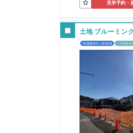
TEL:098-86
見学予約・
■
オプションでは
配ボックス・玄関
■
１階廻りの構造
す！
土地 ブルーミン
■
長期優良住宅
1区画販売中／全5区画
バーチャ
という考え方の下
る長期優良住宅。
長期優良住宅とし
があります。東栄
ルギー性⑥居住環
そのほかの魅力と
利です。
■
住宅性
性能を評価されて
工時に
1
回の現場検
■
当社こだわりの
境・エネルギー消
ご紹介していま
3
もっと詳しく
られた、｢数百年
1.5
倍の耐震力を達
す。建築基準法に
も損傷を生じない
栄住宅は土地の仕