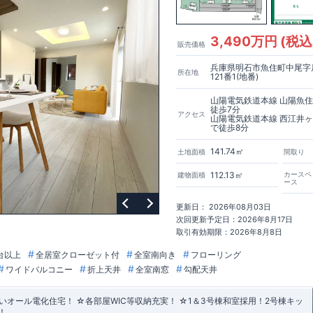
3,490万円 (税込
販売価格
兵庫県明石市魚住町中尾字
所在地
121番1(地番)
山陽電気鉄道本線 山陽魚
徒歩7分
アクセス
山陽電気鉄道本線 西江井
で徒歩8分
141.74㎡
土地面積
間取り
112.13㎡
カースペ
建物面積
ース
更新日： 2026年08月03日
次回更新予定日：2026年8月17日
取引有効期限：2026年8月8日
台以上
全居室クローゼット付
全室南向き
フローリング
ワイドバルコニー
折上天井
全室南窓
勾配天井
オール電化住宅！ ☆各部屋WIC等収納充実！ ☆1＆3号棟和室採用！2号棟キッ
！