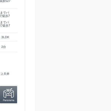
原527
駅までバ
で徒歩7
駅までバ
で徒歩7
3LDK
2台
折上天井