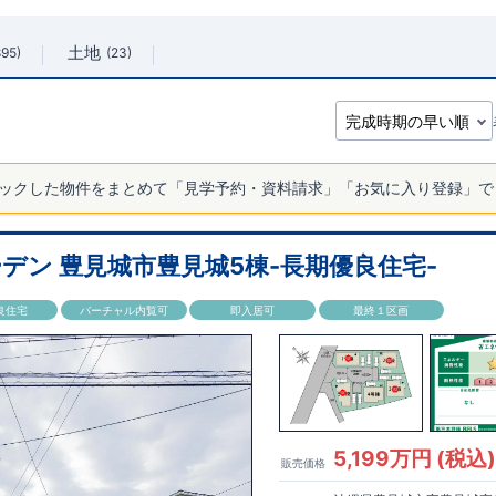
土地
895
23
ックした物件をまとめて「見学予約・資料請求」「お気に入り登録」で
デン 豊見城市豊見城5棟-長期優良住宅-
良住宅
バーチャル内覧可
即入居可
最終１区画
5,199万円 (税込
販売価格