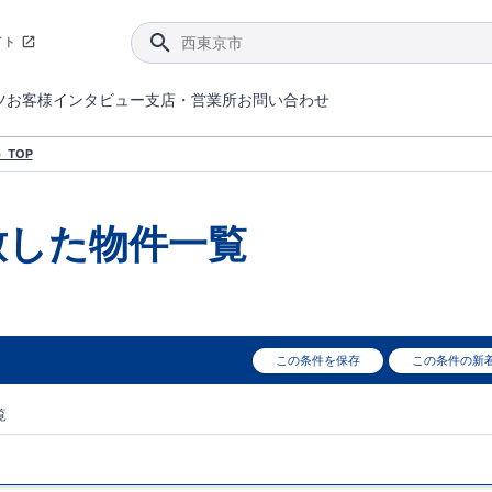
イト
ツ
お客様インタビュー
支店・営業所
お問い合わせ
てダメージを抑える制震技術。
4分野6項目で最高等級を取得！
ブルーミングガーデンは選ばれています。
件があったら行ってみよう！
ブルーミングガーデンは全棟で断熱等性能等級の「5」以上を標準取得しています。
東栄住宅では、地盤に特化した造成部門を社内に設置しお客様が安心して暮らせる土地をご提供するために、様々な取り組みを行っています。
声を大きくしてお伝えすることではないけど、実際に住んでみるとわかってくる。ブルーミングガーデンがこだわる「暮らしやすさ」を少しだけご紹介。
住宅にまつわるコラム。エリアから、キーワードから検索ができます。
室内空間を快適に保つ断熱性能
｢良い家を作って、きちんと手入れをして、長く大切に使う｣ことを目的とした、国が定めた7つの技術基準をクリ
ここまでやって低価格。コストパフォー
東栄住宅の特徴のひとつが自社一貫体制。土地の仕入れからお客様のご入居まで、東栄住宅のスタッフが携わっています。
東栄住宅の『分譲住宅』、『注文住宅』をご紹介いただくことでご紹介者様・ご成約いただいたお客様双方に特典をお贈りします。
TOP
致した
物件一覧
この条件を保存
この条件の新
覧