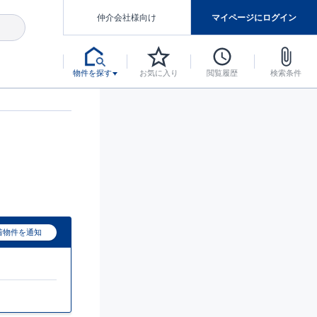
仲介会社様向け
マイページにログイン
物件を探す
お気に入り
閲覧履歴
検索条件
アした認定住宅です。
マンスには自信があります。
デザインテイストごとにサブブランドを開設し、意匠性の高い住宅を、よりわかりやすく、手の届きやすい形でご提案していきます。
東栄住宅では、お引渡し後最大10回の無料定期点検と最大60年間の品質保証を実施しています。
当サイトについて、ブルーミングガーデンシリーズに関して、東栄ホームサービス株式会社について。
デザインで、分譲住宅を変えていく。
着物件を通知