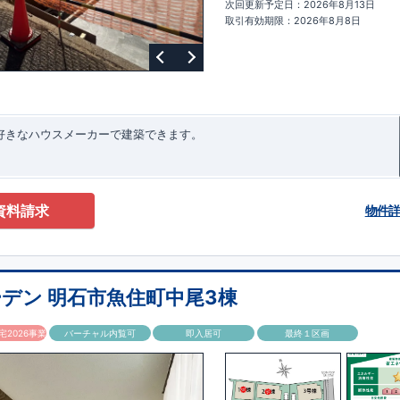
次回更新予定日：2026年8月13日
ターサポート
もっと詳しく
快適に暮らすことができる住宅の品質を長
取引有効期限：2026年8月8日
るには、定期的な点検を実施することが重要です。
最大
60
年間の保証制度
ちろん、定期点検以外でも万一不具合が発生した際は対応いたします。
お好きなハウスメーカーで建築できます。
資料請求
物件
デン 明石市魚住町中尾3棟
2026事業
バーチャル内覧可
即入居可
最終１区画