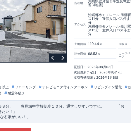
沖縄県豊見城市字豊見城宜保
所在地
番3(地番)
沖縄都市モノレール 旭橋
ス11分 宜保入口バス停ま
分
アクセス
沖縄都市モノレール 壺川
ス15分 宜保入口バス停ま
分
119.44㎡
土地面積
間取り
98.53㎡
カースペ
建物面積
ース
更新日： 2026年08月03日
次回更新予定日：2026年8月17日
取引有効期限：2026年8月8日
台以上
フローリング
テレビモニタ付インターホン
リビングイン階段
栓
耐震等級3
歩８分、 豊見城中学校徒歩１０分。通学しやすいですね。
​ ​ ​ ​
「お
せたい！」
なる家がいい！」
建売住宅もありかも！」