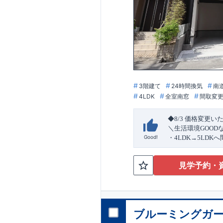
3階建て
24時間換気
南
4LDK
全室南窓
間取変
◆8/3
価格変更い
＼生活環境
GOOD
Good!
・4
LDK
→5
LDK
へ
ら行き来できる
続
・リビング全体を
見学予約・
・網戸
11万円
(
税込
↓クリックすると
2024
年グッドデ
○
フティダンパー」
消せる道」
○
第18
ブルーミングガー
エント
平日・休日ご内覧
ラ
ンス」
が
力の
ぜひお気軽にお問
1.5
倍の耐震性