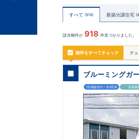
すべて
新築分譲住宅
918
918
該当物件が
件見つかりました。
物件をすべてチェック
チェ
ブルーミングガー
1区画販売中／全5区画
長期優