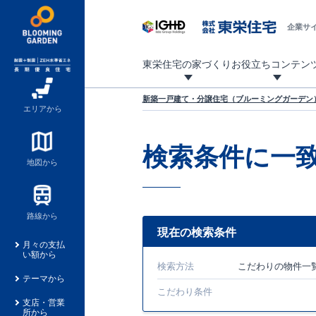
企業サ
東栄住宅の家づくり
お役立ちコンテン
地震に強い東栄住宅！ブルーミングガーデンは全棟住宅性能評価最高等級を取得！
「暮らしを豊かに」「帰ってきたくなる家」「お家時間を充実させたい」その想いから自社の設計士がお客様のニーズを反映した住み心地の良い新たな仕様を定期的にお届けしていきます。
設計から完成まで、国が定めた第三者機関が住宅性能を評価します
不動産（新築一戸建て・土地・条件付売地）購入は、各種手続きや見慣れない言葉などがたくさんあります。そんな不安もスッキリ解消！
東栄住宅に関する大切なキーワードの意味を一覧から見ることができます。
自社設計士考案の新仕様プロジェクト始動！
揺れに耐えるだけではなく、揺れ自体を低減し
ブルーミングガーデンは全棟住宅性能表示制度
家づくりのプロである業者さん、内情を知り尽くした東栄住宅の社員にも
現地見学するとメリットいっぱい！気になる物
家づくりのプロにも選ばれています
もっと暮らし快適プロジェクト
新築一戸建て・分譲住宅（ブルーミングガーデン）
エリアから
検索条件に一
地図から
路線から
現在の検索条件
月々の支払
い額から
検索方法
こだわり
の物件一
テーマから
こだわり条件
支店・営業
所から