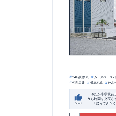
24時間換気
カースペース2
勾配天井
低層地域
外水
ゆたか小学校徒
うち時間を充実さ
「帰ってきたく
Good!
「おしゃれなら