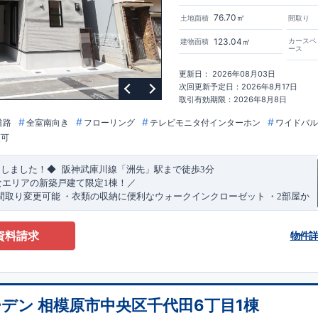
76.70㎡
土地面積
間取り
123.04㎡
カースペ
建物面積
ース
更新日： 2026年08月03日
次回更新予定日：2026年8月17日
取引有効期限：2026年8月8日
道路
全室南向き
フローリング
テレビモニタ付インターホン
ワイドバル
更可
​
​
たしました！◆
阪神武庫川線
「洲先」
駅まで
徒歩
3
分
なエリアの新築戸建て限定1棟！／
間取り変更可能
・衣類の収納に便利な
ウォークインクローゼット
・2部屋か
きバルコニー
・デザインと機能性を兼ね備えた
オープンサニタリー
irodori
​
​
見渡せる
対面キッチン
・お買い物施設（関西スーパー）
徒歩10分
(
約787ｍ
)
資料請求
物件
)
で設置可能！
（オプション）
特設ページにジャンプします↓
ザイン賞
3
プロジェクト同時受賞
・
「木造住宅用制震ダンパー/
東栄セー
・
「地盤改良工法/R-Evolve
パイル」
・
「宅地開発手法/
簡単に地図から
回キッズデザイン
賞
受賞
・
2024
年、東栄住宅の新たな空間提案
「マルチ
デン 相模原市中央区千代田6丁目1棟
可能です！
受賞いたしました！
○
耐震等級最高
等
級3
・数百年に一度の地震に耐える
​
い合わせください♪
！
・さらに繰り返しの地震に強い
西宮営業所
TEL
制震
：
0798-38-1246
ダンパー
採用で安心！
(
定休日：火・水・年末
○
BELS
・