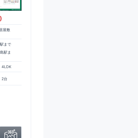
)
居屋敷
住駅まで
ヶ島駅ま
4LDK
2台