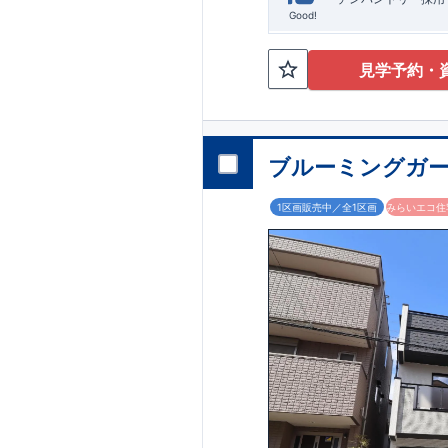
Good!
見学予約・
ブルーミングガー
1区画販売中／全1区画
みらいエコ住宅